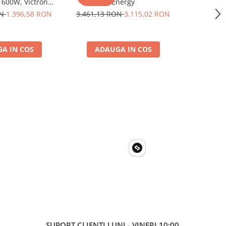
1600W, Victron
Energy
Incarcare 
ru auto, panouri
ON
1.396,58 RON
3.461,13 RON
3.115,02 RON
3.461,1
a, casa si cabana
A IN COS
ADAUGA IN COS
ADA
SUPORT CLIENTI
LUNI - VINERI 10:00