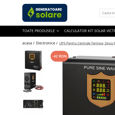
Toate Produsele
Acasa
TOATE PRODUSELE
CALCULATOR KIT SOLAR VIC
Statii de Alimentare Portabile
Cauta dupa capacitate
acasa /
Electronice /
UPS Pentru Centrale Termice, Sinus 
Pana in 1000W
Intre 1000-2000W
-42 RON
Intre 2000-3000W
Peste 3000W
Cauta dupa marca
Bluetti
EcoFlow
Anker
Pecron
Oscal