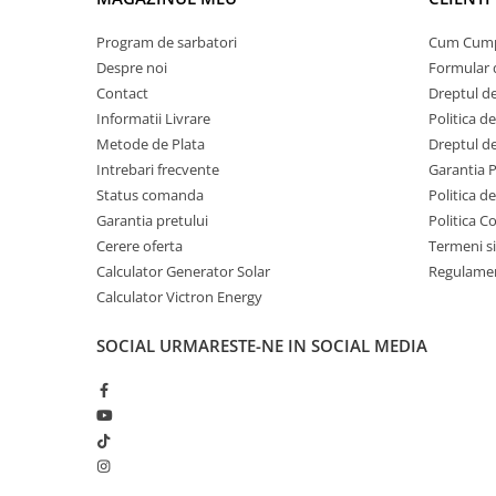
Invertoare Tensiune
Roboti Pornire Auto
Program de sarbatori
Cum Cum
Despre noi
Formular 
Statii de incarcare vehicule
Contact
Dreptul de
electrice
Informatii Livrare
Politica d
UPS Centrale Termice
Metode de Plata
Dreptul de
Stabilizatoare Tensiune
Intrebari frecvente
Garantia 
Status comanda
Politica d
Scule si aparate
Garantia pretului
Politica C
Instrumente de masura
Cerere oferta
Termeni si
Anemometre
Calculator Generator Solar
Regulamen
Clampmetre
Calculator Victron Energy
Detectoare
SOCIAL
URMARESTE-NE IN SOCIAL MEDIA
Multimetre Portabile
Tahometre
Telemetre
Termometre
Testere
Multimetre de Banc