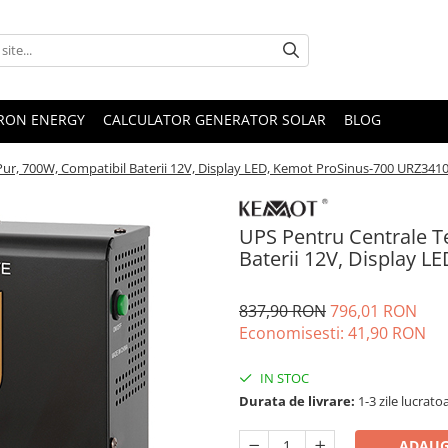
TRON ENERGY
CALCULATOR GENERATOR SOLAR
BLOG
Pur, 700W, Compatibil Baterii 12V, Display LED, Kemot ProSinus-700 URZ341
UPS Pentru Centrale T
Baterii 12V, Display 
837,90 RON
796,01 RON
Economisesti:
41,90
RON
IN STOC
Durata de livrare:
1-3 zile lucrato
ADAUG