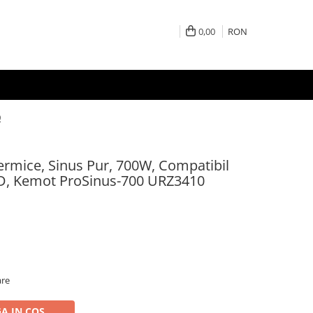
0,00
RON
0
ermice, Sinus Pur, 700W, Compatibil
LED, Kemot ProSinus-700 URZ3410
are
A IN COS