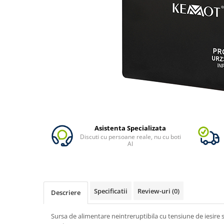
Vezi toate statiile
Accesorii Statii de Alimentare
Kituri Generatoare Solare
Cauta dupa capacitate
Pana in 1000W
Intre 1000-2000W
Intre 2000-3000W
Peste 3000W
Cauta dupa marca
Bluetti
Asistenta Specializata
Discuti cu persoane reale, nu cu boti
EcoFlow
AI
Anker
Pecron
Oscal
Specificatii
Review-uri
(0)
Descriere
Toate generatoarele
Panouri Solare Pliabile
Sursa de alimentare neintreruptibila cu tensiune de iesire si
Cauta dupa marca