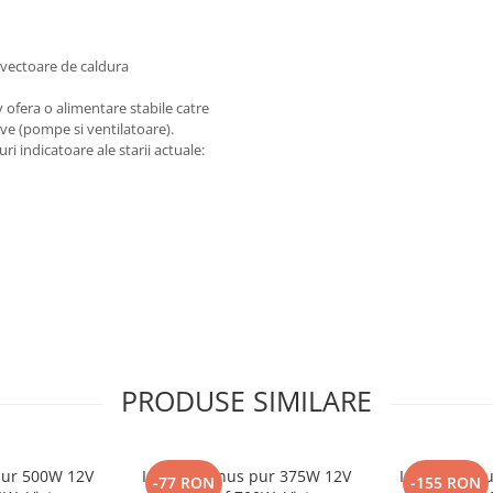
nvectoare de caldura
v ofera o alimentare stabile catre
tive (pompe si ventilatoare).
ri indicatoare ale starii actuale:
PRODUSE SIMILARE
 pur 500W 12V
Invertor sinus pur 375W 12V
Invertor sin
-77 RON
-155 RON