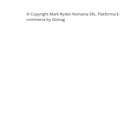
Accesorii instrumente de masura
©️ Copyright Mark Ryden Romania SRL.
Platforma E-
Camere Termice
commerce by Gomag
Luxmetru
Osciloscoape
Lichidare stoc