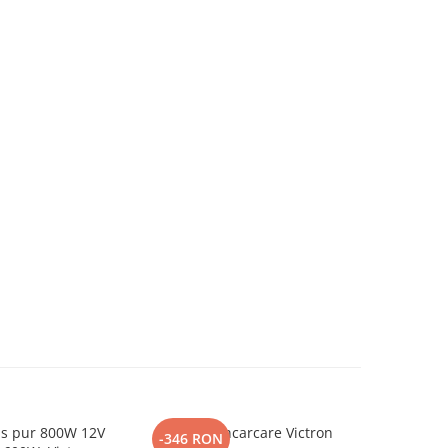
us pur 800W 12V
Statie De Incarcare Victron
Victron
-346 RON
-346 R