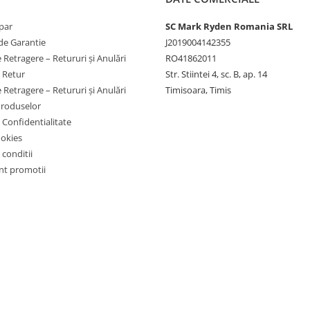
par
SC Mark Ryden Romania SRL
de Garantie
J2019004142355
 Retragere – Retururi și Anulări
RO41862011
e Retur
Str. Stiintei 4, sc. B, ap. 14
 Retragere – Retururi și Anulări
Timisoara, Timis
Produselor
e Confidentialitate
ookies
 conditii
t promotii