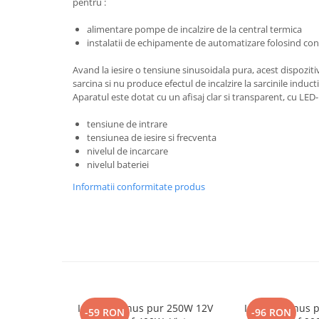
pentru :
Bluetti
alimentare pompe de incalzire de la central termica
EcoFlow
instalatii de echipamente de automatizare folosind co
Anker
Avand la iesire o tensiune sinusoidala pura, acest dispoziti
Oscal
sarcina si nu produce efectul de incalzire la sarcinile induc
Pecron
Aparatul este dotat cu un afisaj clar si transparent, cu LED-u
Toate panourile portabile
tensiune de intrare
Kituri solare pentru balcon
tensiunea de iesire si frecventa
nivelul de incarcare
Frigidere Portabile
nivelul bateriei
Componente Fotovoltaice
Informatii conformitate produs
Incarcatoare solare
Incarcatoare solare MPPT
Incarcatoare solare PWM
Interfete si cabluri
Cabluri panouri fotovoltaice
Cabluri pentru echipamente
fotovoltaice
Invertor sinus pur 250W 12V
Invertor sinus
-59 RON
-96 RON