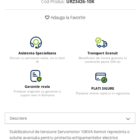
Cod Produs:
URZ3426-10K
Bluetti
EcoFlow
Adauga la Favorite
Anker
Oscal
Pecron
Toate panourile portabile
Asistenta Specializata
Transport Gratuit
Kituri solare pentru balcon
Discuti cu persoane reale, nu cu boti
Beneficiezi de livrare gratuita la
AI
comenzile peste 500 lei
Frigidere Portabile
Componente Fotovoltaice
Incarcatoare solare
Garantie reala
PLATI SIGURE
Produse originale cu garantie si
Incarcatoare solare MPPT
Plateste online rapid si in siguranta
suport real in Romania
Incarcatoare solare PWM
Interfete si cabluri
Descriere
Cabluri panouri fotovoltaice
Cabluri pentru echipamente
Stabilizatorul de tensiune Servomotor 10KVA Kemot reprezinta o
fotovoltaice
solutie avansata pentru protectia echipamentelor electrice