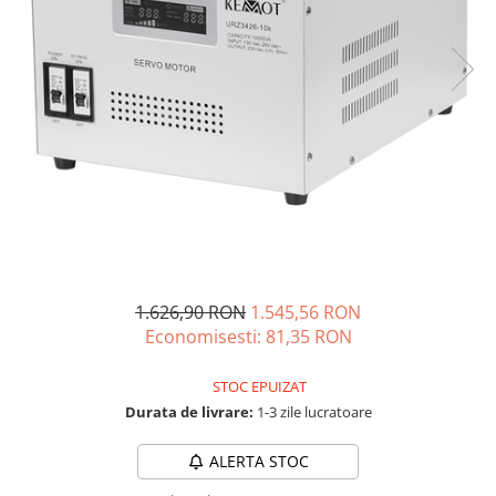
Vezi toate statiile
Accesorii Statii de Alimentare
Kituri Generatoare Solare
Cauta dupa capacitate
Pana in 1000W
Intre 1000-2000W
Intre 2000-3000W
Peste 3000W
Cauta dupa marca
Bluetti
1.626,90 RON
1.545,56 RON
EcoFlow
Economisesti:
81,35
RON
Anker
Pecron
STOC EPUIZAT
Oscal
Durata de livrare:
1-3 zile lucratoare
Toate generatoarele
ALERTA STOC
Panouri Solare Pliabile
Cauta dupa marca