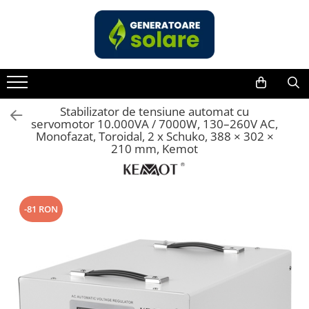
Toate Produsele
Acasa
Statii de Alimentare Portabile
Cauta dupa capacitate
Stabilizator de tensiune automat cu
servomotor 10.000VA / 7000W, 130–260V AC,
Pana in 1000W
Monofazat, Toroidal, 2 x Schuko, 388 × 302 ×
210 mm, Kemot
Intre 1000-2000W
Intre 2000-3000W
Peste 3000W
Cauta dupa marca
-81 RON
Bluetti
EcoFlow
Anker
Pecron
Oscal