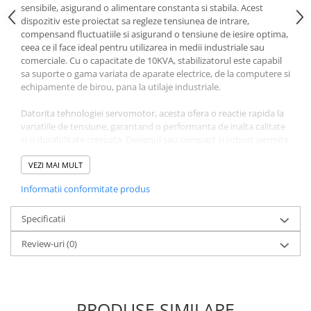
Protectii si izolatoare de baterii
sensibile, asigurand o alimentare constanta si stabila. Acest
dispozitiv este proiectat sa regleze tensiunea de intrare,
Accesorii
compensand fluctuatiile si asigurand o tensiune de iesire optima,
Monitorizare si control
ceea ce il face ideal pentru utilizarea in medii industriale sau
comerciale. Cu o capacitate de 10KVA, stabilizatorul este capabil
Convertoare DC - DC
sa suporte o gama variata de aparate electrice, de la computere si
echipamente de birou, pana la utilaje industriale.
Invertoare Off-grid
Incarcatoare de retea
Datorita tehnologiei servomotor, acesta ofera o reactie rapida la
variatiile de tensiune, garantand o performanta de inalta calitate
Acumulatori de stocare
si o durabilitate crescuta. Designul sau compact si robust permite
Componente sisteme de balcon
o integrare usoara in orice sistem electric, iar indicatorii de stare si
protectia la suprasarcina contribuie la utilizarea sa sigura si
VEZI MAI MULT
Iluminat solar
eficienta.
Informatii conformitate produs
Acumulatori
Acumulatori Standard Plumb
Specificatii
Acumulatori Litiu
Review-uri
(0)
Acumulatori Gel
Acumulatori Moto
Electronice
PRODUSE SIMILARE