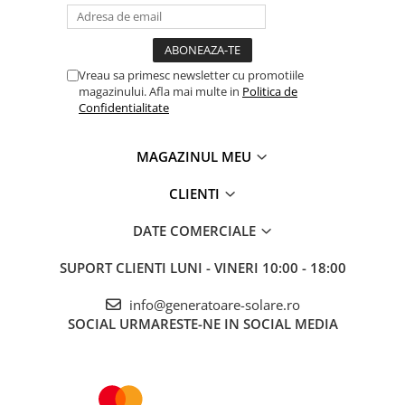
Accesorii instrumente de masura
Camere Termice
Luxmetru
Vreau sa primesc newsletter cu promotiile
Osciloscoape
magazinului. Afla mai multe in
Politica de
Confidentialitate
Lichidare stoc
MAGAZINUL MEU
CLIENTI
DATE COMERCIALE
SUPORT CLIENTI
LUNI - VINERI 10:00 - 18:00
info@generatoare-solare.ro
SOCIAL
URMARESTE-NE IN SOCIAL MEDIA