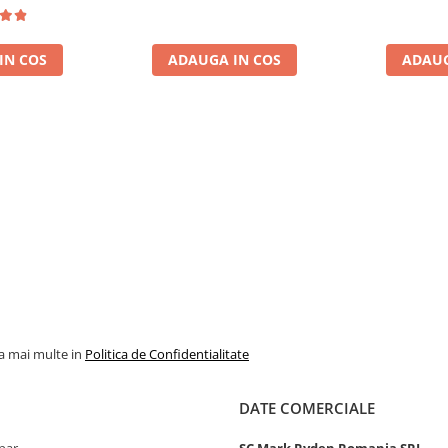
casa si cabana
solare, rulota, casa si cabana
solare, rulot
IN COS
ADAUGA IN COS
ADAUG
la mai multe in
Politica de Confidentialitate
DATE COMERCIALE