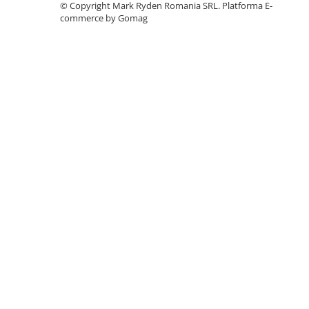
©️ Copyright Mark Ryden Romania SRL.
Platforma E-
Accesorii instrumente de masura
commerce by Gomag
Camere Termice
Luxmetru
Osciloscoape
Lichidare stoc