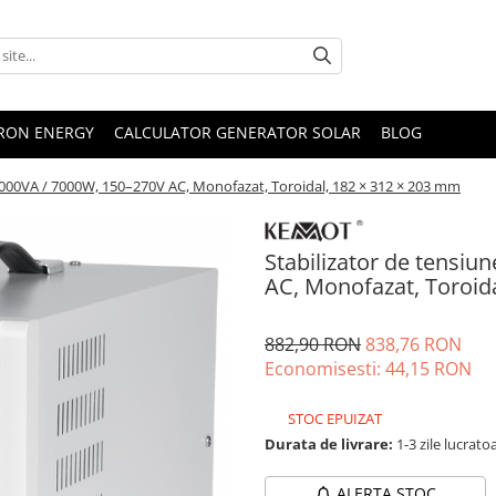
TRON ENERGY
CALCULATOR GENERATOR SOLAR
BLOG
.000VA / 7000W, 150–270V AC, Monofazat, Toroidal, 182 × 312 × 203 mm
Stabilizator de tensi
AC, Monofazat, Toroid
882,90 RON
838,76 RON
Economisesti:
44,15
RON
STOC EPUIZAT
Durata de livrare:
1-3 zile lucrato
ALERTA STOC