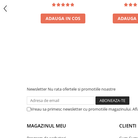
Protectii si izolatoare de baterii
solare, rulota, casa si cabana
solare, rulota, 
Accesorii
ADAUGA IN COS
ADAUGA 
Monitorizare si control
Convertoare DC - DC
Invertoare Off-grid
Incarcatoare de retea
Acumulatori de stocare
Componente sisteme de balcon
Iluminat solar
Acumulatori
Newsletter
Nu rata ofertele si promotiile noastre
Acumulatori Standard Plumb
Acumulatori Litiu
Vreau sa primesc newsletter cu promotiile magazinului. Af
Acumulatori Gel
Acumulatori Moto
MAGAZINUL MEU
CLIENTI
Electronice