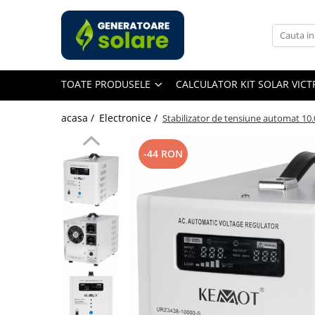
Toate Produsele
Acasa
TOATE PRODUSELE
CALCULATOR KIT SOLAR VIC
Statii de Alimentare Portabile
Cauta dupa capacitate
acasa /
Electronice /
Stabilizator de tensiune automat 10
Pana in 1000W
Intre 1000-2000W
-44 RON
Intre 2000-3000W
Peste 3000W
Cauta dupa marca
Bluetti
EcoFlow
Anker
Pecron
Oscal