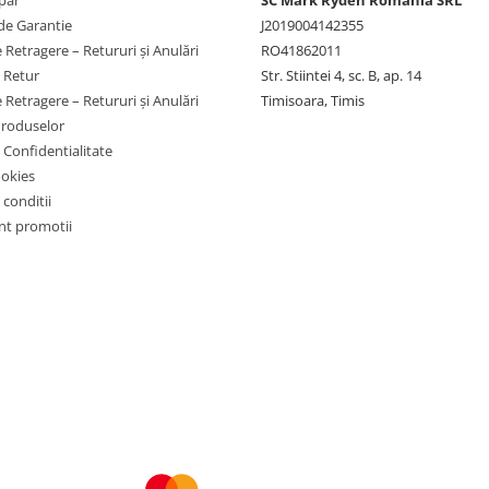
par
SC Mark Ryden Romania SRL
de Garantie
J2019004142355
 Retragere – Retururi și Anulări
RO41862011
e Retur
Str. Stiintei 4, sc. B, ap. 14
 Retragere – Retururi și Anulări
Timisoara, Timis
Produselor
e Confidentialitate
ookies
 conditii
t promotii