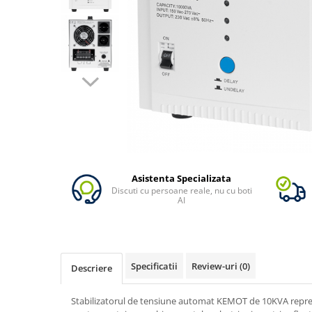
Vezi toate statiile
Accesorii Statii de Alimentare
Kituri Generatoare Solare
Cauta dupa capacitate
Pana in 1000W
Intre 1000-2000W
Intre 2000-3000W
Peste 3000W
Cauta dupa marca
Bluetti
Asistenta Specializata
Discuti cu persoane reale, nu cu boti
EcoFlow
AI
Anker
Pecron
Oscal
Specificatii
Review-uri
(0)
Descriere
Toate generatoarele
Panouri Solare Pliabile
Stabilizatorul de tensiune automat KEMOT de 10KVA reprezin
Cauta dupa marca