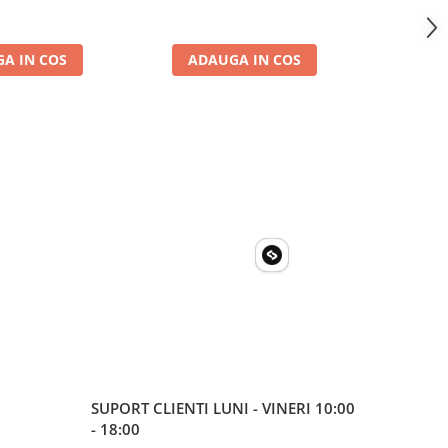
a, casa si cabana
A IN COS
ADAUGA IN COS
ADA
SUPORT CLIENTI
LUNI - VINERI 10:00
- 18:00