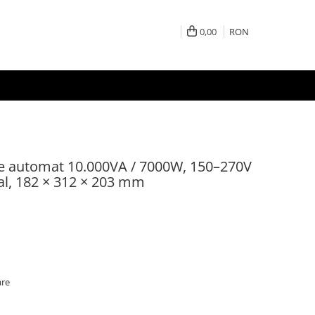
0,00
RON
une automat 10.000VA / 7000W, 150–270V
al, 182 × 312 × 203 mm
are