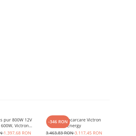
us pur 800W 12V
Statie De Incarcare Victron
Victron
-346 RON
-346 R
1600W, Victron
Energy
Incarcare 
ru auto, panouri
ON
1.397,68 RON
3.463,83 RON
3.117,45 RON
3.463,8