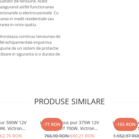
uatiilor de tensiune. Acest
 asigurand astfel functionarea
evizoarele si electrocasnicele. Cu
zarea in medii rezidentiale sau
area in orice spatiu.
itorizeaza continuu tensiunea de
stfel echipamentele impotriva
ispune de un sistem de protectie
ilizare in siguranta si o durata de
PRODUSE SIMILARE
 pur 500W 12V
Invertor sinus pur 375W 12V
Invertor sin
-77 RON
-155 RON
0W, Victron
230V, varf 700W, Victron
230V, varf 
 auto, panouri
Phoenix, pentru auto, panouri
Phoenix, pent
62,76 RON
766,90 RON
690,21 RON
1.552,97 R