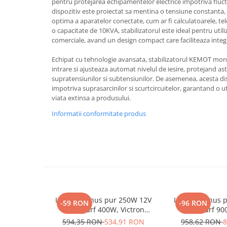
pentru protejarea echipamentelor electrice impotriva fluct
dispozitiv este proiectat sa mentina o tensiune constanta,
Bluetti
optima a aparatelor conectate, cum ar fi calculatoarele, tel
EcoFlow
o capacitate de 10KVA, stabilizatorul este ideal pentru utili
Anker
comerciale, avand un design compact care faciliteaza integr
Oscal
Echipat cu tehnologie avansata, stabilizatorul KEMOT mon
Pecron
intrare si ajusteaza automat nivelul de iesire, protejand a
supratensiunilor si subtensiunilor. De asemenea, acesta d
Toate panourile portabile
impotriva suprasarcinilor si scurtcircuitelor, garantand o ut
Kituri solare pentru balcon
viata extinsa a produsului.
Frigidere Portabile
Informatii conformitate produs
Componente Fotovoltaice
Incarcatoare solare
Incarcatoare solare MPPT
Incarcatoare solare PWM
Interfete si cabluri
Cabluri panouri fotovoltaice
Invertor sinus pur 250W 12V
Invertor sinus
-59 RON
-96 RON
Cabluri pentru echipamente
230V, varf 400W, Victron
230V, varf 90
fotovoltaice
Phoenix, pentru auto, panouri
Phoenix, pentru
594,35 RON
534,91 RON
958,62 RON
8