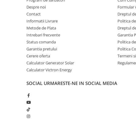
Program de sarbatori
Cum Cum
Invertoare Tensiune
Despre noi
Formular 
Roboti Pornire Auto
Contact
Dreptul de
Statii de incarcare vehicule
Informatii Livrare
Politica d
electrice
Metode de Plata
Dreptul de
Intrebari frecvente
Garantia 
UPS Centrale Termice
Status comanda
Politica d
Stabilizatoare Tensiune
Garantia pretului
Politica C
Scule si aparate
Cerere oferta
Termeni si
Instrumente de masura
Calculator Generator Solar
Regulamen
Calculator Victron Energy
Anemometre
Clampmetre
SOCIAL
URMARESTE-NE IN SOCIAL MEDIA
Detectoare
Multimetre Portabile
Tahometre
Telemetre
Termometre
Testere
Multimetre de Banc