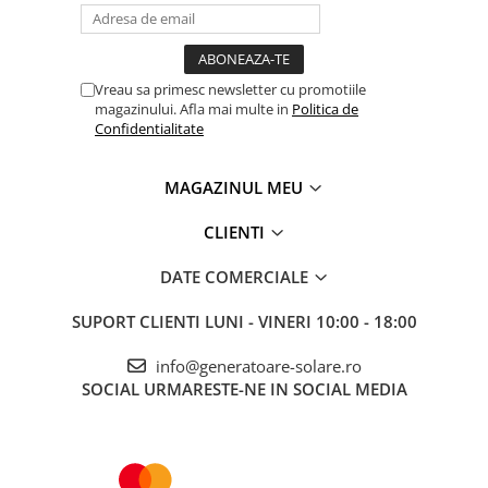
Robotul de pornire este proiectat cu siguranță sporită pentru
Accesorii instrumente de masura
orice utilizator, chiar și începători.
Camere Termice
Luxmetru
Scurt-circuit;
Vreau sa primesc newsletter cu promotiile
Circuit deschis;
magazinului. Afla mai multe in
Politica de
Osciloscoape
Supraîncălzire;
Confidentialitate
Lichidare stoc
Supraîncărcare;
Anti-scânteie;
Protecție în cazul polarității greșite;
MAGAZINUL MEU
Clasă de protecție IP: IP65;
CLIENTI
DATE COMERCIALE
SUPORT CLIENTI
LUNI - VINERI 10:00 - 18:00
info@generatoare-solare.ro
SOCIAL
URMARESTE-NE IN SOCIAL MEDIA