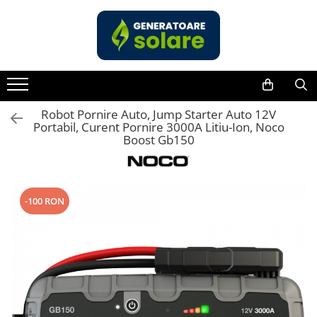
Toate Produsele
Acasa
Statii de Alimentare Portabile
Cauta dupa capacitate
Robot Pornire Auto, Jump Starter Auto 12V
Portabil, Curent Pornire 3000A Litiu-Ion, Noco
Pana in 1000W
Boost Gb150
Intre 1000-2000W
Intre 2000-3000W
Peste 3000W
-100 RON
Cauta dupa marca
Bluetti
EcoFlow
Anker
Pecron
Oscal