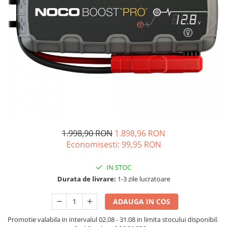
Vezi toate statiile
Accesorii Statii de Alimentare
Kituri Generatoare Solare
Cauta dupa capacitate
Pana in 1000W
Intre 1000-2000W
Intre 2000-3000W
Peste 3000W
Cauta dupa marca
Bluetti
1.998,90 RON
1.898,96 RON
EcoFlow
Economisesti:
99,95
RON
Anker
IN STOC
Pecron
Durata de livrare:
1-3 zile lucratoare
Oscal
Toate generatoarele
ADAUGA IN COS
Panouri Solare Pliabile
Promotie valabila in intervalul 02.08 - 31.08 in limita stocului disponibil.
Cauta dupa marca