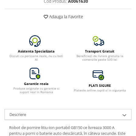
Cod Produs:
A0061630
Bluetti
EcoFlow
Adauga la Favorite
Anker
Oscal
Pecron
Toate panourile portabile
Asistenta Specializata
Transport Gratuit
Discuti cu persoane reale, nu cu boti
Beneficiezi de livrare gratuita la
Kituri solare pentru balcon
AI
comenzile peste 500 lei
Frigidere Portabile
Componente Fotovoltaice
Incarcatoare solare
Garantie reala
PLATI SIGURE
Produse originale cu garantie si
Incarcatoare solare MPPT
Plateste online rapid si in siguranta
suport real in Romania
Incarcatoare solare PWM
Interfete si cabluri
Descriere
Cabluri panouri fotovoltaice
Cabluri pentru echipamente
Robot de pornire litiu-ion portabil GB150 ce livreaza 3000 A
fotovoltaice
pentru a porni o baterie auto descărcată, în câteva secunde. Este