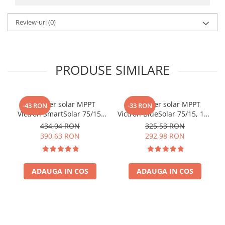
Review-uri
(0)
PRODUSE SIMILARE
Controler solar MPPT
Controler solar MPPT
-43 RON
-33 RON
Victron SmartSolar 75/15,
Victron BlueSolar 75/15, 15A
15A 12V/24V, cu Bluetooth
pentru sisteme solare 12V
434,04 RON
325,53 RON
integrat
si 24V
390,63 RON
292,98 RON
ADAUGA IN COS
ADAUGA IN COS