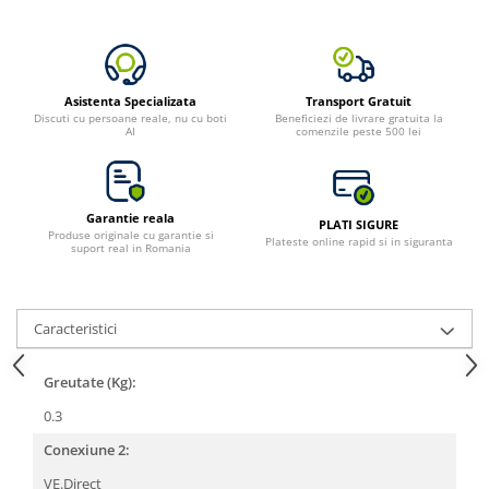
Asistenta Specializata
Transport Gratuit
Discuti cu persoane reale, nu cu boti
Beneficiezi de livrare gratuita la
AI
comenzile peste 500 lei
Garantie reala
PLATI SIGURE
Produse originale cu garantie si
Plateste online rapid si in siguranta
suport real in Romania
Caracteristici
Greutate (Kg):
0.3
Conexiune 2:
VE.Direct