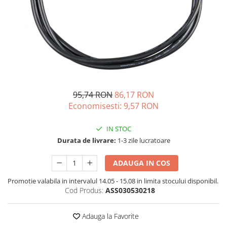
Acumulatori de stocare
Componente sisteme de balcon
95,74 RON
86,17 RON
Economisesti:
9,57
RON
IN STOC
Durata de livrare:
1-3 zile lucratoare
ADAUGA IN COS
Promotie valabila in intervalul 14.05 - 15.08 in limita stocului disponibil.
Cod Produs:
ASS030530218
Adauga la Favorite