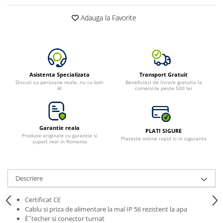
Adauga la Favorite
Asistenta Specializata
Transport Gratuit
Discuti cu persoane reale, nu cu boti
Beneficiezi de livrare gratuita la
AI
comenzile peste 500 lei
Garantie reala
PLATI SIGURE
Produse originale cu garantie si
Plateste online rapid si in siguranta
suport real in Romania
Descriere
Certificat CE
Cablu si priza de alimentare la mal IP 56 rezistent la apa
È˜techer si conector turnat