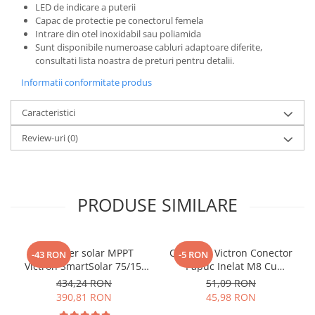
LED de indicare a puterii
Capac de protectie pe conectorul femela
Intrare din otel inoxidabil sau poliamida
Sunt disponibile numeroase cabluri adaptoare diferite,
consultati lista noastra de preturi pentru detalii.
Informatii conformitate produs
Caracteristici
Review-uri
(0)
PRODUSE SIMILARE
Controler solar MPPT
Conector Victron Conector
-43 RON
-5 RON
Victron SmartSolar 75/15,
Papuc Inelat M8 Cu
15A 12V/24V, cu Bluetooth
Siguranta Fuzibila Ato De
434,24 RON
51,09 RON
integrat
30A Bpc900110014 M8,
390,81 RON
45,98 RON
siguranta (BPC900110014)