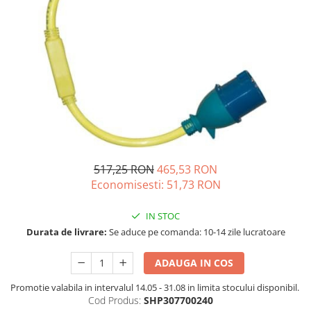
Acumulatori de stocare
Componente sisteme de balcon
517,25 RON
465,53 RON
Economisesti:
51,73
RON
IN STOC
Durata de livrare:
Se aduce pe comanda: 10-14 zile lucratoare
ADAUGA IN COS
Promotie valabila in intervalul 14.05 - 31.08 in limita stocului disponibil.
Cod Produs:
SHP307700240