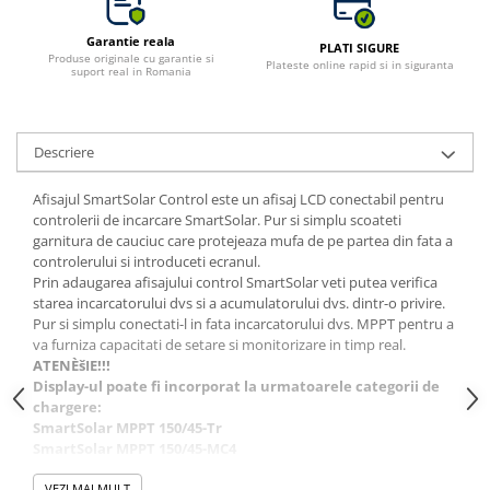
Garantie reala
PLATI SIGURE
Produse originale cu garantie si
Plateste online rapid si in siguranta
suport real in Romania
Descriere
Afisajul SmartSolar Control este un afisaj LCD conectabil pentru
controlerii de incarcare SmartSolar. Pur si simplu scoateti
garnitura de cauciuc care protejeaza mufa de pe partea din fata a
controlerului si introduceti ecranul.
Prin adaugarea afisajului control SmartSolar veti putea verifica
starea incarcatorului dvs si a acumulatorului dvs. dintr-o privire.
Pur si simplu conectati-l in fata incarcatorului dvs. MPPT pentru a
va furniza capacitati de setare si monitorizare in timp real.
ATENÈšIE!!!
Display-ul poate fi incorporat la urmatoarele categorii de
chargere:
SmartSolar MPPT 150/45-Tr
SmartSolar MPPT 150/45-MC4
SmartSolar MPPT 150/60-Tr
VEZI MAI MULT