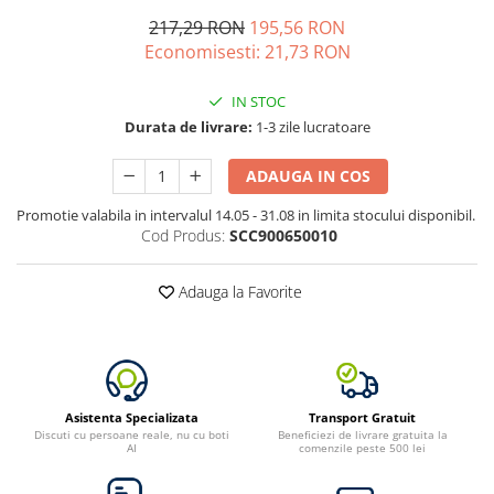
Acumulatori de stocare
217,29 RON
195,56 RON
Economisesti:
21,73
RON
Componente sisteme de balcon
IN STOC
Durata de livrare:
1-3 zile lucratoare
ADAUGA IN COS
Promotie valabila in intervalul 14.05 - 31.08 in limita stocului disponibil.
Cod Produs:
SCC900650010
Adauga la Favorite
Asistenta Specializata
Transport Gratuit
Discuti cu persoane reale, nu cu boti
Beneficiezi de livrare gratuita la
AI
comenzile peste 500 lei