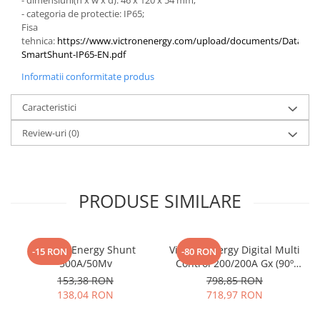
- dimensiuni(h x w x d): 46 x 120 x 54 mm;
- categoria de protectie: IP65;
Fisa
tehnica:
https://www.victronenergy.com/upload/documents/Datashee
SmartShunt-IP65-EN.pdf
Informatii conformitate produs
Caracteristici
Review-uri
(0)
PRODUSE SIMILARE
Victron Energy Shunt
Victron Energy Digital Multi
-15 RON
-80 RON
500A/50Mv
Control 200/200A Gx (90º
Rj45)
153,38 RON
798,85 RON
138,04 RON
718,97 RON