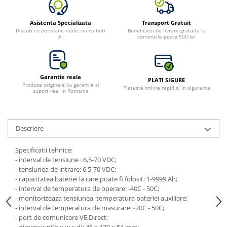
Asistenta Specializata
Transport Gratuit
Discuti cu persoane reale, nu cu boti
Beneficiezi de livrare gratuita la
AI
comenzile peste 500 lei
Garantie reala
PLATI SIGURE
Produse originale cu garantie si
Plateste online rapid si in siguranta
suport real in Romania
Descriere
Specificatii tehnice:
- interval de tensiune : 6,5-70 VDC;
- tensiunea de intrare: 6,5-70 VDC;
- capacitatea bateriei la care poate fi folosit: 1-9999 Ah;
- interval de temperatura de operare: -40C - 50C;
- monitorizeaza tensiunea, temperatura bateriei auxiliare;
- interval de temperatura de masurare: -20C - 50C;
- port de comunicare VE.Direct;