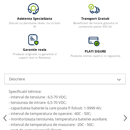
Asistenta Specializata
Transport Gratuit
Discuti cu persoane reale, nu cu boti
Beneficiezi de livrare gratuita la
AI
comenzile peste 500 lei
Garantie reala
PLATI SIGURE
Produse originale cu garantie si
Plateste online rapid si in siguranta
suport real in Romania
Descriere
Specificatii tehnice:
- interval de tensiune : 6,5-70 VDC;
- tensiunea de intrare: 6,5-70 VDC;
- capacitatea bateriei la care poate fi folosit: 1-9999 Ah;
- interval de temperatura de operare: -40C - 50C;
- monitorizeaza tensiunea, temperatura bateriei auxiliare;
- interval de temperatura de masurare: -20C - 50C;