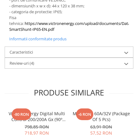
- port de comunicare VE.Direct;
- dimensiuni(h x w x d): 44 x 120 x 38 mm;
- categoria de protectie: IP65;
Fisa
tehnica:
https://www.victronenergy.com/upload/documents/Datashee
SmartShunt-IP65-EN.pdf
Informatii conformitate produs
Caracteristici
Review-uri
(4)
PRODUSE SIMILARE
Victron Energy Digital Multi
Midi-Fuse 60A/32V (Package
-80 RON
-6 RON
Control 200/200A Gx (90º
Of 5 Pcs)
Rj45)
798,85 RON
63,91 RON
718,97 RON
57,52 RON