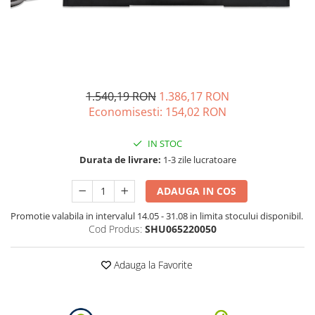
Acumulatori de stocare
Componente sisteme de balcon
1.540,19 RON
1.386,17 RON
Economisesti:
154,02
RON
IN STOC
Durata de livrare:
1-3 zile lucratoare
ADAUGA IN COS
Promotie valabila in intervalul 14.05 - 31.08 in limita stocului disponibil.
Cod Produs:
SHU065220050
Adauga la Favorite