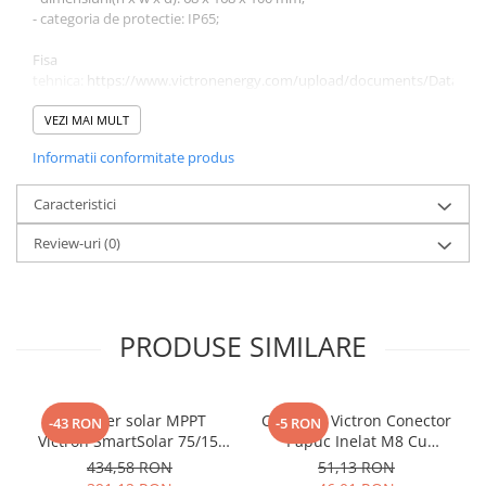
- categoria de protectie: IP65;
Fisa
tehnica:
https://www.victronenergy.com/upload/documents/Datashee
SmartShunt-IP65-EN.pdf
VEZI MAI MULT
Informatii conformitate produs
Caracteristici
Review-uri
(0)
PRODUSE SIMILARE
Controler solar MPPT
Conector Victron Conector
-43 RON
-5 RON
Victron SmartSolar 75/15,
Papuc Inelat M8 Cu
15A 12V/24V, cu Bluetooth
Siguranta Fuzibila Ato De
434,58 RON
51,13 RON
integrat
30A Bpc900110014 M8,