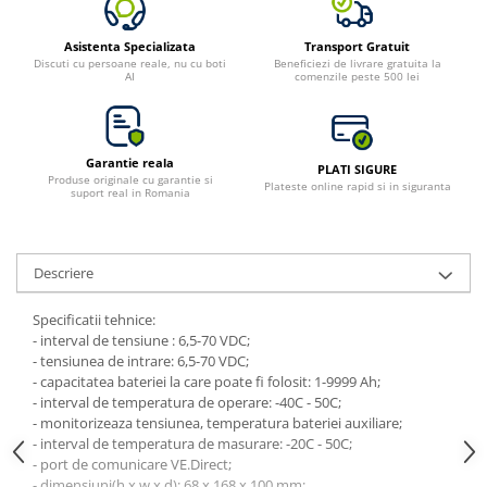
Asistenta Specializata
Transport Gratuit
Discuti cu persoane reale, nu cu boti
Beneficiezi de livrare gratuita la
AI
comenzile peste 500 lei
Garantie reala
PLATI SIGURE
Produse originale cu garantie si
Plateste online rapid si in siguranta
suport real in Romania
Descriere
Specificatii tehnice:
- interval de tensiune : 6,5-70 VDC;
- tensiunea de intrare: 6,5-70 VDC;
- capacitatea bateriei la care poate fi folosit: 1-9999 Ah;
- interval de temperatura de operare: -40C - 50C;
- monitorizeaza tensiunea, temperatura bateriei auxiliare;
- interval de temperatura de masurare: -20C - 50C;
- port de comunicare VE.Direct;
- dimensiuni(h x w x d): 68 x 168 x 100 mm;