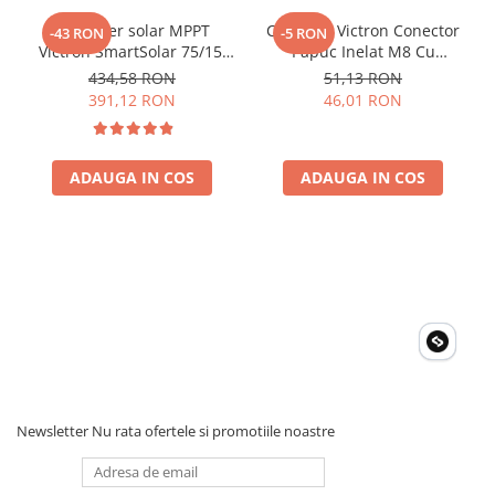
Controler solar MPPT
Conector Victron Conector
-43 RON
-5 RON
Victron SmartSolar 75/15,
Papuc Inelat M8 Cu
15A 12V/24V, cu Bluetooth
Siguranta Fuzibila Ato De
434,58 RON
51,13 RON
integrat
30A Bpc900110014 M8,
391,12 RON
46,01 RON
siguranta (BPC900110014)
ADAUGA IN COS
ADAUGA IN COS
Newsletter
Nu rata ofertele si promotiile noastre