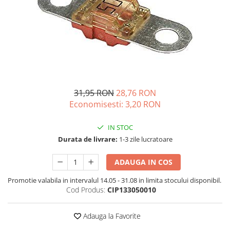
Vezi toate statiile
Accesorii Statii de Alimentare
Kituri Generatoare Solare
Cauta dupa capacitate
Pana in 1000W
Intre 1000-2000W
Intre 2000-3000W
31,95 RON
28,76 RON
Peste 3000W
Economisesti:
3,20
RON
Cauta dupa marca
IN STOC
Bluetti
Durata de livrare:
1-3 zile lucratoare
EcoFlow
Anker
ADAUGA IN COS
Pecron
Promotie valabila in intervalul 14.05 - 31.08 in limita stocului disponibil.
Oscal
Cod Produs:
CIP133050010
Toate generatoarele
Panouri Solare Pliabile
Adauga la Favorite
Cauta dupa marca