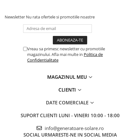
Invertoare Tensiune
Roboti Pornire Auto
Newsletter
Nu rata ofertele si promotiile noastre
Statii de incarcare vehicule
electrice
UPS Centrale Termice
Stabilizatoare Tensiune
Vreau sa primesc newsletter cu promotiile
magazinului. Afla mai multe in
Politica de
Scule si aparate
Confidentialitate
Instrumente de masura
Anemometre
MAGAZINUL MEU
Clampmetre
CLIENTI
Detectoare
Multimetre Portabile
DATE COMERCIALE
Tahometre
Telemetre
SUPORT CLIENTI
LUNI - VINERI 10:00 - 18:00
Termometre
info@generatoare-solare.ro
Testere
SOCIAL
URMARESTE-NE IN SOCIAL MEDIA
Multimetre de Banc