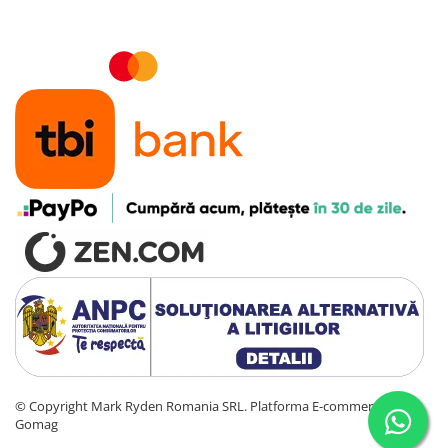
Accesorii instrumente de masura
Camere Termice
Luxmetru
Osciloscoape
Lichidare stoc
©️ Copyright Mark Ryden Romania SRL.
Platforma E-commerce by
Gomag