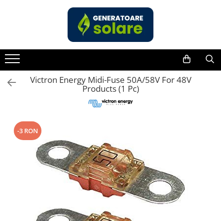
Toate Produsele
Acasa
Statii de Alimentare Portabile
Cauta dupa capacitate
Victron Energy Midi-Fuse 50A/58V For 48V
Products (1 Pc)
Pana in 1000W
Intre 1000-2000W
Intre 2000-3000W
-3 RON
Peste 3000W
Cauta dupa marca
Bluetti
EcoFlow
Anker
Pecron
Oscal