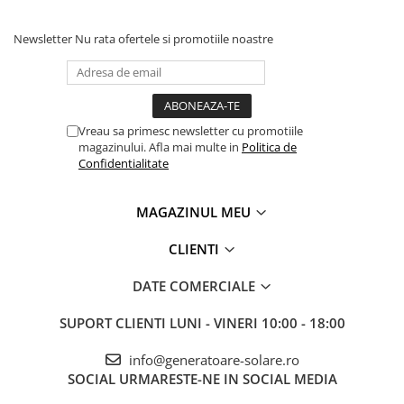
Accesorii instrumente de masura
Newsletter
Nu rata ofertele si promotiile noastre
Camere Termice
Luxmetru
Osciloscoape
Lichidare stoc
Vreau sa primesc newsletter cu promotiile
magazinului. Afla mai multe in
Politica de
Confidentialitate
MAGAZINUL MEU
CLIENTI
DATE COMERCIALE
SUPORT CLIENTI
LUNI - VINERI 10:00 - 18:00
info@generatoare-solare.ro
SOCIAL
URMARESTE-NE IN SOCIAL MEDIA