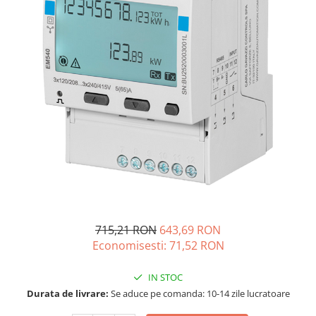
Vezi toate statiile
Accesorii Statii de Alimentare
Kituri Generatoare Solare
Cauta dupa capacitate
Pana in 1000W
Intre 1000-2000W
Intre 2000-3000W
Peste 3000W
Cauta dupa marca
Bluetti
EcoFlow
Anker
715,21 RON
643,69 RON
Pecron
Economisesti:
71,52
RON
Oscal
Toate generatoarele
IN STOC
Durata de livrare:
Se aduce pe comanda: 10-14 zile lucratoare
Panouri Solare Pliabile
Cauta dupa marca