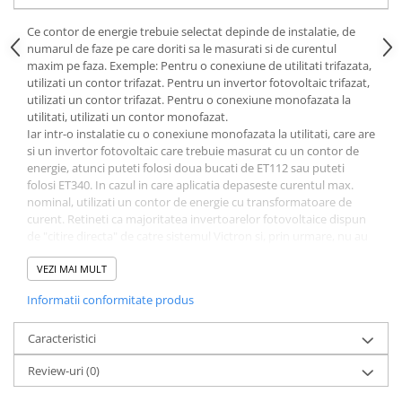
Protectii si izolatoare de baterii
Accesorii
Ce contor de energie trebuie selectat depinde de instalatie, de
numarul de faze pe care doriti sa le masurati si de curentul
Monitorizare si control
maxim pe faza. Exemple: Pentru o conexiune de utilitati trifazata,
utilizati un contor trifazat. Pentru un invertor fotovoltaic trifazat,
Convertoare DC - DC
utilizati un contor trifazat. Pentru o conexiune monofazata la
Invertoare Off-grid
utilitati, utilizati un contor monofazat.
Iar intr-o instalatie cu o conexiune monofazata la utilitati, care are
Incarcatoare de retea
si un invertor fotovoltaic care trebuie masurat cu un contor de
energie, atunci puteti folosi doua bucati de ET112 sau puteti
Acumulatori de stocare
folosi ET340. In cazul in care aplicatia depaseste curentul max.
Componente sisteme de balcon
nominal, utilizati un contor de energie cu transformatoare de
curent. Retineti ca majoritatea invertoarelor fotovoltaice dispun
Iluminat solar
de "citire directa" de catre sistemul Victron si, prin urmare, nu au
Acumulatori
nevoie ca iesirea lor sa fie masurata de un contor de energie.
VEZI MAI MULT
Acumulatori Standard Plumb
Acumulatori Litiu
Informatii conformitate produs
Acumulatori Gel
Caracteristici
Acumulatori Moto
Review-uri
(0)
Electronice