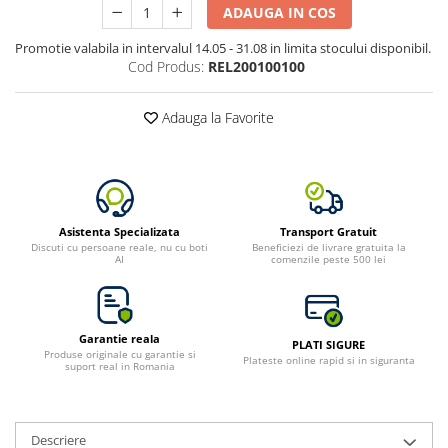
ADAUGA IN COS
Bluetti
Promotie valabila in intervalul 14.05 - 31.08 in limita stocului disponibil.
EcoFlow
Cod Produs:
REL200100100
Anker
Oscal
Adauga la Favorite
Pecron
Toate panourile portabile
Kituri solare pentru balcon
Frigidere Portabile
Asistenta Specializata
Transport Gratuit
Componente Fotovoltaice
Discuti cu persoane reale, nu cu boti
Beneficiezi de livrare gratuita la
AI
comenzile peste 500 lei
Incarcatoare solare
Incarcatoare solare MPPT
Incarcatoare solare PWM
Garantie reala
PLATI SIGURE
Interfete si cabluri
Produse originale cu garantie si
Plateste online rapid si in siguranta
suport real in Romania
Cabluri panouri fotovoltaice
Cabluri pentru echipamente
fotovoltaice
Descriere