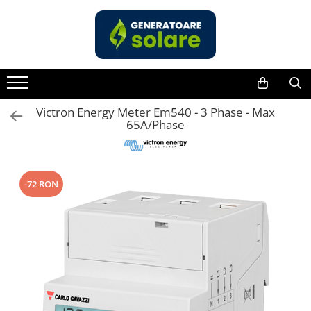
Toate Produsele
Acasa
Statii de Alimentare Portabile
Cauta dupa capacitate
Victron Energy Meter Em540 - 3 Phase - Max
65A/Phase
Pana in 1000W
Intre 1000-2000W
Intre 2000-3000W
-72 RON
Peste 3000W
Cauta dupa marca
Bluetti
EcoFlow
Anker
Pecron
Oscal