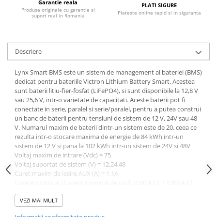
Garantie reala
PLATI SIGURE
Produse originale cu garantie si
Bluetti
Plateste online rapid si in siguranta
suport real in Romania
EcoFlow
Anker
Oscal
Descriere
Pecron
Lynx Smart BMS este un sistem de management al bateriei (BMS)
Toate panourile portabile
dedicat pentru bateriile Victron Lithium Battery Smart. Acestea
Kituri solare pentru balcon
sunt baterii litiu-fier-fosfat (LiFePO4), si sunt disponibile la 12,8 V
sau 25,6 V, intr-o varietate de capacitati. Aceste baterii pot fi
Frigidere Portabile
conectate in serie, paralel si serie/paralel, pentru a putea construi
Componente Fotovoltaice
un banc de baterii pentru tensiuni de sistem de 12 V, 24V sau 48
V. Numarul maxim de baterii dintr-un sistem este de 20, ceea ce
Incarcatoare solare
rezulta intr-o stocare maxima de energie de 84 kWh intr-un
Incarcatoare solare MPPT
sistem de 12 V si pana la 102 kWh intr-un sistem de 24V si 48V
Voltaj maxim de intrare (Vdc) = 75
Incarcatoare solare PWM
Voltaj suportat de sistem (V) = 12,24,48
Interfete si cabluri
Curet maxim de iesire AUX (A) = 1.1A
Curent nominal /Curent nominal de varf: 1000 A CC / 1200 A CC
Cabluri panouri fotovoltaice
timp de 5 minute
Cabluri pentru echipamente
Temperatura de utilizare = de la 40°C la +60°
VEZI MAI MULT
fotovoltaice
Temtemperatura de stocare = de la -40°C la +60°