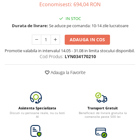
Vezi toate statiile
Economisesti:
694,04
RON
Accesorii Statii de Alimentare
IN STOC
Kituri Generatoare Solare
Durata de livrare:
Se aduce pe comanda: 10-14 zile lucratoare
Cauta dupa capacitate
Pana in 1000W
ADAUGA IN COS
Intre 1000-2000W
Promotie valabila in intervalul 14.05 - 31.08 in limita stocului disponibil.
Intre 2000-3000W
Cod Produs:
LYN034170210
Peste 3000W
Cauta dupa marca
Adauga la Favorite
Bluetti
EcoFlow
Anker
Pecron
Asistenta Specializata
Transport Gratuit
Oscal
Discuti cu persoane reale, nu cu boti
Beneficiezi de livrare gratuita la
AI
comenzile peste 500 lei
Toate generatoarele
Panouri Solare Pliabile
Cauta dupa marca