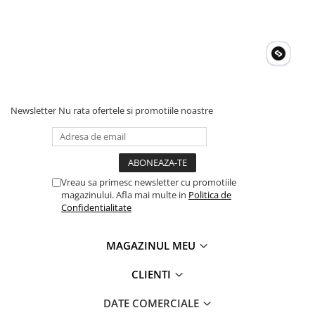
Invertoare Tensiune
Roboti Pornire Auto
Statii de incarcare vehicule
electrice
UPS Centrale Termice
Stabilizatoare Tensiune
Newsletter
Nu rata ofertele si promotiile noastre
Scule si aparate
Instrumente de masura
Anemometre
Vreau sa primesc newsletter cu promotiile
Clampmetre
magazinului. Afla mai multe in
Politica de
Detectoare
Confidentialitate
Multimetre Portabile
Tahometre
MAGAZINUL MEU
Telemetre
CLIENTI
Termometre
Testere
DATE COMERCIALE
Multimetre de Banc