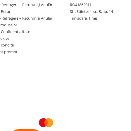
 Retragere – Retururi și Anulări
RO41862011
e Retur
Str. Stiintei 4, sc. B, ap. 14
 Retragere – Retururi și Anulări
Timisoara, Timis
Produselor
e Confidentialitate
ookies
 conditii
t promotii