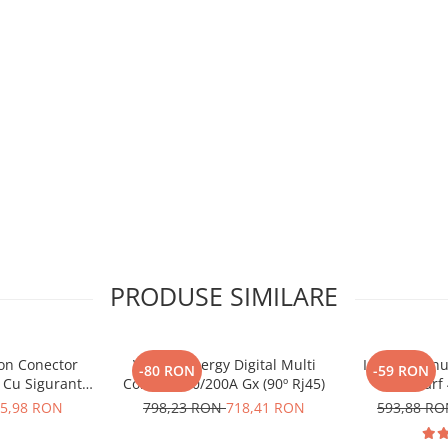
ments/Datasheet-12,8-&-25,6-
PRODUSE SIMILARE
ron Conector
Victron Energy Digital Multi
Invertor sin
-80 RON
-59 RON
 Cu Siguranta
Control 200/200A Gx (90º Rj45)
230V, varf
to De 30A
Phoenix, pent
5,98 RON
798,23 RON
718,41 RON
593,88 R
8, siguranta
solare, rulot
10014)