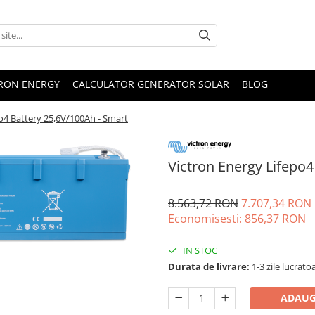
TRON ENERGY
CALCULATOR GENERATOR SOLAR
BLOG
o4 Battery 25,6V/100Ah - Smart
Victron Energy Lifepo4
8.563,72 RON
7.707,34 RON
Economisesti:
856,37
RON
IN STOC
Durata de livrare:
1-3 zile lucrato
ADAUG