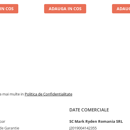
IN COS
ADAUGA IN COS
ADAUG
la mai multe in
Politica de Confidentialitate
DATE COMERCIALE
par
SC Mark Ryden Romania SRL
de Garantie
J2019004142355