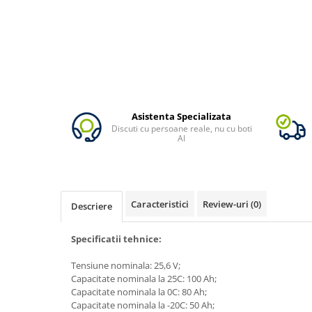
Vezi toate statiile
Accesorii Statii de Alimentare
Kituri Generatoare Solare
Cauta dupa capacitate
Pana in 1000W
Intre 1000-2000W
Asistenta Specializata
Intre 2000-3000W
Discuti cu persoane reale, nu cu boti
Peste 3000W
AI
Cauta dupa marca
Bluetti
EcoFlow
Caracteristici
Review-uri
(0)
Descriere
Anker
Pecron
Specificatii tehnice:
Oscal
Tensiune nominala: 25,6 V;
Toate generatoarele
Capacitate nominala la 25C: 100 Ah;
Panouri Solare Pliabile
Capacitate nominala la 0C: 80 Ah;
Capacitate nominala la -20C: 50 Ah;
Cauta dupa marca