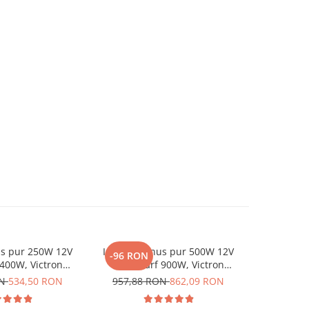
us pur 250W 12V
Invertor sinus pur 500W 12V
Controler
-96 RON
-50 RO
 400W, Victron
230V, varf 900W, Victron
Victron Bl
ru auto, panouri
Phoenix, pentru auto, panouri
ON
534,50 RON
957,88 RON
862,09 RON
498,10
a, casa si cabana
solare, rulota, casa si cabana