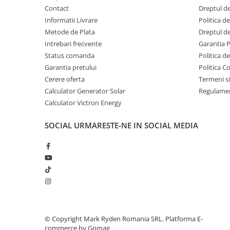
Invertoare Tensiune
Contact
Dreptul de
Roboti Pornire Auto
Informatii Livrare
Politica d
Metode de Plata
Dreptul de
Statii de incarcare vehicule
Intrebari frecvente
Garantia 
electrice
Status comanda
Politica d
UPS Centrale Termice
Garantia pretului
Politica C
Stabilizatoare Tensiune
Cerere oferta
Termeni si
Calculator Generator Solar
Regulamen
Scule si aparate
Calculator Victron Energy
Instrumente de masura
Anemometre
SOCIAL
URMARESTE-NE IN SOCIAL MEDIA
Clampmetre
Detectoare
Multimetre Portabile
Tahometre
Telemetre
Termometre
Testere
©️ Copyright Mark Ryden Romania SRL.
Platforma E-
commerce by Gomag
Multimetre de Banc