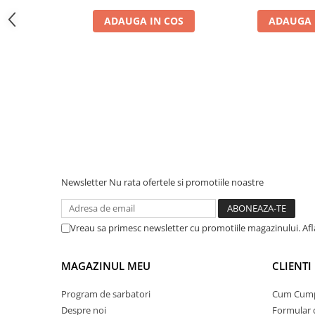
Protectii si izolatoare de baterii
ADAUGA IN COS
ADAUGA 
Accesorii
Monitorizare si control
Convertoare DC - DC
Invertoare Off-grid
Incarcatoare de retea
Acumulatori de stocare
Componente sisteme de balcon
Iluminat solar
Newsletter
Nu rata ofertele si promotiile noastre
Acumulatori
Acumulatori Standard Plumb
Vreau sa primesc newsletter cu promotiile magazinului. Af
Acumulatori Litiu
Acumulatori Gel
MAGAZINUL MEU
CLIENTI
Acumulatori Moto
Program de sarbatori
Cum Cum
Electronice
Despre noi
Formular 