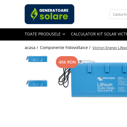
Toate Produsele
Acasa
TOATE PRODUSELE
CALCULATOR KIT SOLAR VIC
Statii de Alimentare Portabile
Cauta dupa capacitate
acasa /
Componente Fotovoltaice /
Victron Energy Lifep
Pana in 1000W
Intre 1000-2000W
-856 RON
Intre 2000-3000W
Peste 3000W
Cauta dupa marca
Bluetti
EcoFlow
Anker
Pecron
Oscal