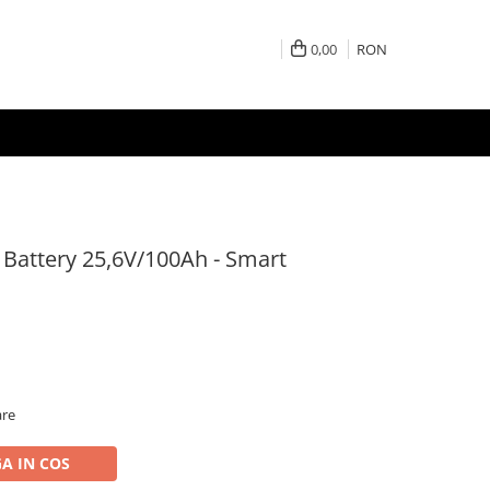
0,00
RON
 Battery 25,6V/100Ah - Smart
are
A IN COS