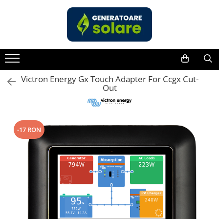
Toate Produsele
Acasa
Statii de Alimentare Portabile
Cauta dupa capacitate
Victron Energy Gx Touch Adapter For Ccgx Cut-
Out
Pana in 1000W
Intre 1000-2000W
Intre 2000-3000W
-17 RON
Peste 3000W
Cauta dupa marca
Bluetti
EcoFlow
Anker
Pecron
Oscal