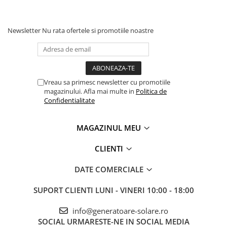
Invertoare Tensiune
Roboti Pornire Auto
Newsletter
Nu rata ofertele si promotiile noastre
Statii de incarcare vehicule
electrice
UPS Centrale Termice
Stabilizatoare Tensiune
Vreau sa primesc newsletter cu promotiile
magazinului. Afla mai multe in
Politica de
Scule si aparate
Confidentialitate
Instrumente de masura
Anemometre
MAGAZINUL MEU
Clampmetre
Detectoare
CLIENTI
Multimetre Portabile
DATE COMERCIALE
Tahometre
Telemetre
SUPORT CLIENTI
LUNI - VINERI 10:00 - 18:00
Termometre
info@generatoare-solare.ro
Testere
SOCIAL
URMARESTE-NE IN SOCIAL MEDIA
Multimetre de Banc