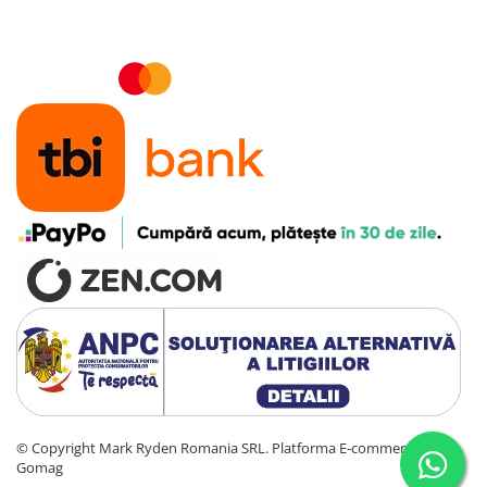
Accesorii instrumente de masura
Camere Termice
Luxmetru
Osciloscoape
Lichidare stoc
©️ Copyright Mark Ryden Romania SRL.
Platforma E-commerce by
Gomag