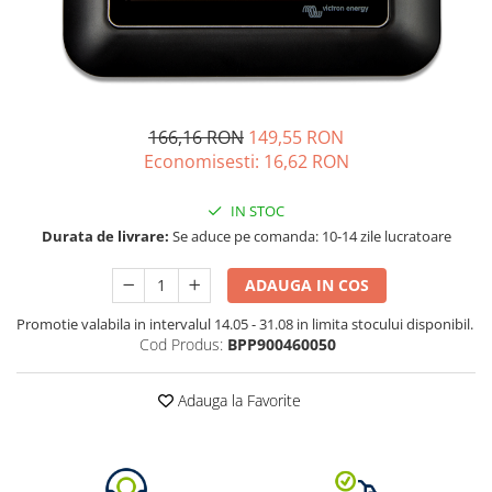
Vezi toate statiile
Accesorii Statii de Alimentare
Kituri Generatoare Solare
Cauta dupa capacitate
Pana in 1000W
166,16 RON
149,55 RON
Economisesti:
16,62
RON
Intre 1000-2000W
Intre 2000-3000W
IN STOC
Peste 3000W
Durata de livrare:
Se aduce pe comanda: 10-14 zile lucratoare
Cauta dupa marca
Bluetti
ADAUGA IN COS
EcoFlow
Promotie valabila in intervalul 14.05 - 31.08 in limita stocului disponibil.
Anker
Cod Produs:
BPP900460050
Pecron
Oscal
Adauga la Favorite
Toate generatoarele
Panouri Solare Pliabile
Cauta dupa marca