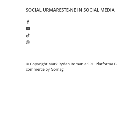
Invertoare Tensiune
SOCIAL
URMARESTE-NE IN SOCIAL MEDIA
Roboti Pornire Auto
Statii de incarcare vehicule
electrice
UPS Centrale Termice
Stabilizatoare Tensiune
Scule si aparate
Instrumente de masura
©️ Copyright Mark Ryden Romania SRL.
Platforma E-
commerce by Gomag
Anemometre
Clampmetre
Detectoare
Multimetre Portabile
Tahometre
Telemetre
Termometre
Testere
Multimetre de Banc