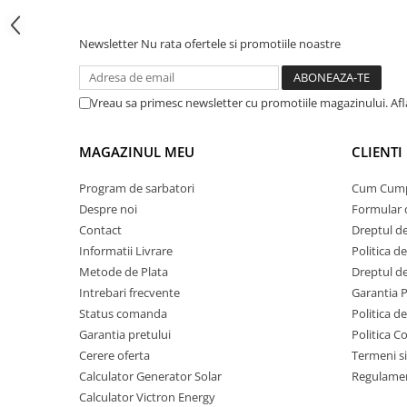
Protectii si izolatoare de baterii
Accesorii
Newsletter
Nu rata ofertele si promotiile noastre
Monitorizare si control
Convertoare DC - DC
Vreau sa primesc newsletter cu promotiile magazinului. Af
Invertoare Off-grid
Incarcatoare de retea
MAGAZINUL MEU
CLIENTI
Acumulatori de stocare
Program de sarbatori
Cum Cum
Componente sisteme de balcon
Despre noi
Formular 
Iluminat solar
Contact
Dreptul de
Informatii Livrare
Politica d
Acumulatori
Metode de Plata
Dreptul de
Acumulatori Standard Plumb
Intrebari frecvente
Garantia 
Acumulatori Litiu
Status comanda
Politica d
Acumulatori Gel
Garantia pretului
Politica C
Cerere oferta
Termeni si
Acumulatori Moto
Calculator Generator Solar
Regulamen
Electronice
Calculator Victron Energy