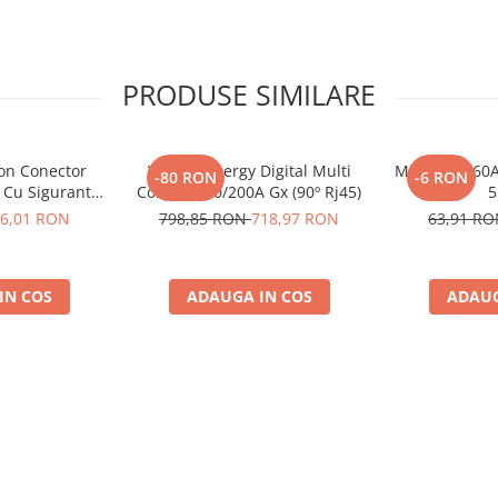
PRODUSE SIMILARE
ron Conector
Victron Energy Digital Multi
Midi-Fuse 60A
-80 RON
-6 RON
 Cu Siguranta
Control 200/200A Gx (90º Rj45)
5
to De 30A
6,01 RON
798,85 RON
718,97 RON
63,91 R
8, siguranta
10014)
IN COS
ADAUGA IN COS
ADAUG