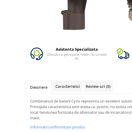
Vezi toate statiile
Accesorii Statii de Alimentare
Kituri Generatoare Solare
Cauta dupa capacitate
Pana in 1000W
Intre 1000-2000W
Asistenta Specializata
Intre 2000-3000W
Discuti cu persoane reale, nu cu boti
Peste 3000W
AI
Cauta dupa marca
Bluetti
EcoFlow
Caracteristici
Review-uri
(0)
Descriere
Anker
Pecron
Combinatorii de baterii Cyrix reprezinta un excelent substit
Oscal
Principala caracteristica este aceea ca, practic, nu exista v
incat tensiunea furnizata de alternator sau de incarcatorul 
Toate generatoarele
mare.
Panouri Solare Pliabile
Informatii conformitate produs
Cauta dupa marca