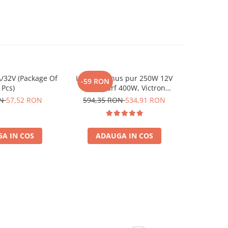
/32V (Package Of
Invertor sinus pur 250W 12V
Invertor 
-59 RON
-96 RO
 Pcs)
230V, varf 400W, Victron
230V, v
Phoenix, pentru auto, panouri
Phoenix, p
ON
57,52 RON
594,35 RON
534,91 RON
958,62
solare, rulota, casa si cabana
solare, ru
A IN COS
ADAUGA IN COS
ADA