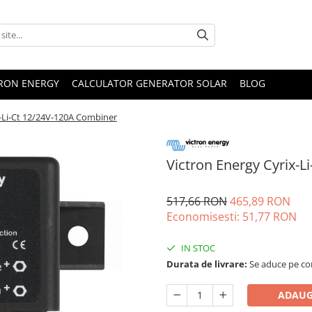
TRON ENERGY
CALCULATOR GENERATOR SOLAR
BLOG
x-Li-Ct 12/24V-120A Combiner
Victron Energy Cyrix-
517,66 RON
465,89 RON
Economisesti:
51,77
RON
IN STOC
Durata de livrare:
Se aduce pe com
ADAUG