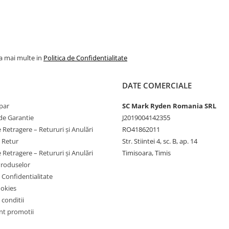
la mai multe in
Politica de Confidentialitate
DATE COMERCIALE
par
SC Mark Ryden Romania SRL
de Garantie
J2019004142355
 Retragere – Retururi și Anulări
RO41862011
e Retur
Str. Stiintei 4, sc. B, ap. 14
 Retragere – Retururi și Anulări
Timisoara, Timis
Produselor
e Confidentialitate
ookies
 conditii
t promotii