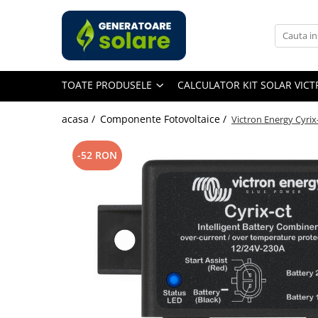
Toate Produsele
Acasa
TOATE PRODUSELE
CALCULATOR KIT SOLAR VIC
Statii de Alimentare Portabile
Cauta dupa capacitate
acasa /
Componente Fotovoltaice /
Victron Energy Cyri
Pana in 1000W
Intre 1000-2000W
-52 RON
Intre 2000-3000W
Peste 3000W
Cauta dupa marca
Bluetti
EcoFlow
Anker
Pecron
Oscal