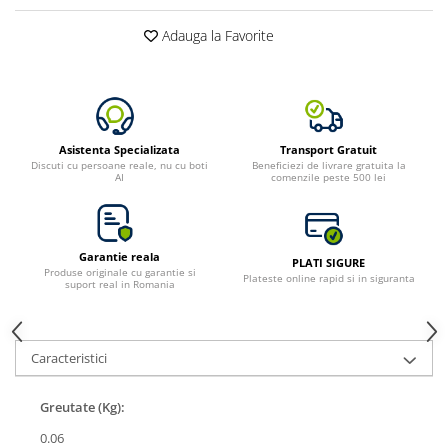
Adauga la Favorite
Asistenta Specializata
Transport Gratuit
Discuti cu persoane reale, nu cu boti
Beneficiezi de livrare gratuita la
AI
comenzile peste 500 lei
Garantie reala
PLATI SIGURE
Produse originale cu garantie si
Plateste online rapid si in siguranta
suport real in Romania
Caracteristici
Greutate (Kg):
0.06