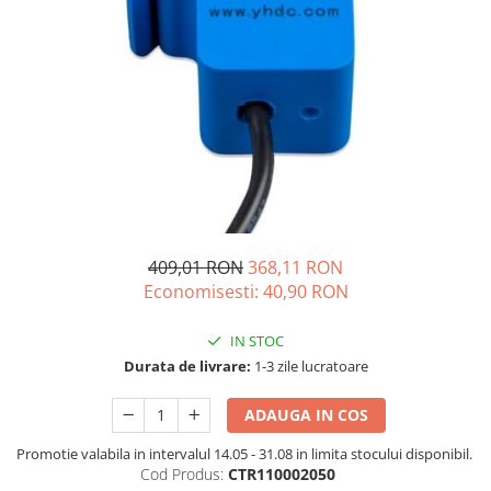
Acumulatori de stocare
Componente sisteme de balcon
409,01 RON
368,11 RON
Economisesti:
40,90
RON
IN STOC
Durata de livrare:
1-3 zile lucratoare
ADAUGA IN COS
Promotie valabila in intervalul 14.05 - 31.08 in limita stocului disponibil.
Cod Produs:
CTR110002050