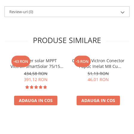
Review-uri
(0)
PRODUSE SIMILARE
Controler solar MPPT
Conector Victron Conector
-43 RON
-5 RON
Victron SmartSolar 75/15,
Papuc Inelat M8 Cu
15A 12V/24V, cu Bluetooth
Siguranta Fuzibila Ato De
434,58 RON
51,13 RON
integrat
30A Bpc900110014 M8,
391,12 RON
46,01 RON
siguranta (BPC900110014)
ADAUGA IN COS
ADAUGA IN COS