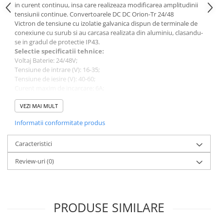
Protectii si izolatoare de baterii
in curent continuu, insa care realizeaza modificarea amplitudinii
tensiunii continue. Convertoarele DC DC Orion-Tr 24/48
Accesorii
Victron de tensiune cu izolatie galvanica dispun de terminale de
Monitorizare si control
conexiune cu surub si au carcasa realizata din aluminiu, clasandu-
se in gradul de protectie IP43.
Convertoare DC - DC
Selectie sp
e
cificatii tehnice:
Voltaj Baterie: 24/48V;
Invertoare Off-grid
Tensiune de intrare (V): 16-35;
Incarcatoare de retea
Tensiune de iesire (V): 40
-60;
Curent maxim de incarcare: 6A;
Acumulatori de stocare
Iesire programabila DC: Da;
Temperatura de operare
VEZI MAI MULT
-20 to +55°C;
Componente sisteme de balcon
Eficienta: 89%;
Iluminat solar
Informatii conformitate produs
Dimensiune (mm): 130 x 186 x 70;
Acumulatori
Greutate (kg) 1.3;
Caracteristici
Acumulatori Standard Plumb
Va rugam sa consultati cartea tehnica pentru detalii
Review-uri
(0)
complete!
Acumulatori Litiu
Acumulatori Gel
Acumulatori Moto
PRODUSE SIMILARE
Electronice