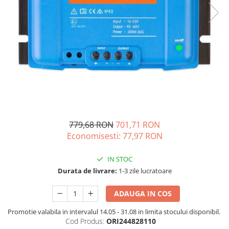
Vezi toate statiile
Accesorii Statii de Alimentare
Kituri Generatoare Solare
Cauta dupa capacitate
Pana in 1000W
Intre 1000-2000W
Intre 2000-3000W
Peste 3000W
Cauta dupa marca
779,68 RON
701,71 RON
Bluetti
Economisesti:
77,97
RON
EcoFlow
Anker
IN STOC
Pecron
Durata de livrare:
1-3 zile lucratoare
Oscal
ADAUGA IN COS
Toate generatoarele
Promotie valabila in intervalul 14.05 - 31.08 in limita stocului disponibil.
Panouri Solare Pliabile
Cod Produs:
ORI244828110
Cauta dupa marca