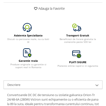
Bluetti
Adauga la Favorite
EcoFlow
Anker
Oscal
Pecron
Asistenta Specializata
Transport Gratuit
Toate panourile portabile
Discuti cu persoane reale, nu cu boti
Beneficiezi de livrare gratuita la
AI
comenzile peste 500 lei
Kituri solare pentru balcon
Frigidere Portabile
Componente Fotovoltaice
Garantie reala
PLATI SIGURE
Incarcatoare solare
Produse originale cu garantie si
Plateste online rapid si in siguranta
suport real in Romania
Incarcatoare solare MPPT
Incarcatoare solare PWM
Interfete si cabluri
Descriere
Cabluri panouri fotovoltaice
Convertoarele DC DC de tensiune cu izolatie galvanica Orion-Tr
Cabluri pentru echipamente
24/48-6A (280W) Victron sunt echipamente cu o eficienta de pana
fotovoltaice
la 89 la suta, ideale pentru transformarea curentului continuu, tot