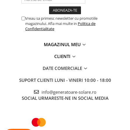
Accesorii instrumente de masura
Camere Termice
Vreau sa primesc newsletter cu promotiile
Luxmetru
magazinului. Afla mai multe in
Politica de
Confidentialitate
Osciloscoape
Lichidare stoc
MAGAZINUL MEU
CLIENTI
DATE COMERCIALE
SUPORT CLIENTI
LUNI - VINERI 10:00 - 18:00
info@generatoare-solare.ro
SOCIAL
URMARESTE-NE IN SOCIAL MEDIA