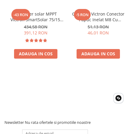
Invertoare Tensiune
Roboti Pornire Auto
Controler solar MPPT
Conector Victron Conector
-43 RON
-5 RON
Victron SmartSolar 75/15,
Papuc Inelat M8 Cu
Statii de incarcare vehicule
15A 12V/24V, cu Bluetooth
Siguranta Fuzibila Ato De
electrice
434,58 RON
51,13 RON
integrat
30A Bpc900110014 M8,
391,12 RON
46,01 RON
UPS Centrale Termice
siguranta (BPC900110014)
Stabilizatoare Tensiune
ADAUGA IN COS
ADAUGA IN COS
Scule si aparate
Instrumente de masura
Anemometre
Clampmetre
Detectoare
Multimetre Portabile
Tahometre
Telemetre
Termometre
Newsletter
Nu rata ofertele si promotiile noastre
Testere
Multimetre de Banc