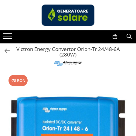
Toate Produsele
Acasa
Statii de Alimentare Portabile
Cauta dupa capacitate
Victron Energy Convertor Orion-Tr 24/48-6A
(280W)
Pana in 1000W
Intre 1000-2000W
Intre 2000-3000W
-78 RON
Peste 3000W
Cauta dupa marca
Bluetti
EcoFlow
Anker
Pecron
Oscal