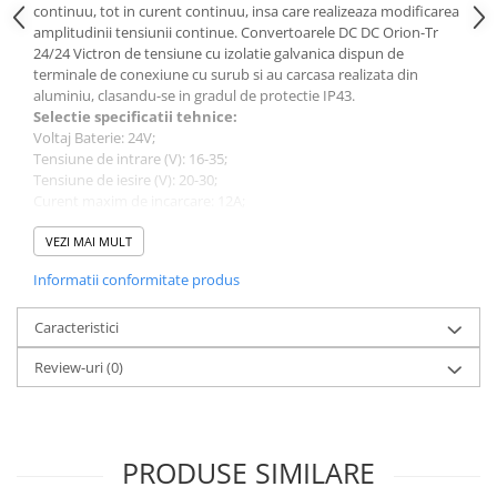
Protectii si izolatoare de baterii
continuu, tot in curent continuu, insa care realizeaza modificarea
amplitudinii tensiunii continue. Convertoarele DC DC Orion-Tr
Accesorii
24/24 Victron de tensiune cu izolatie galvanica dispun de
Monitorizare si control
terminale de conexiune cu surub si au carcasa realizata din
aluminiu, clasandu-se in gradul de protectie IP43.
Convertoare DC - DC
Selectie sp
e
cificatii tehnice:
Voltaj Baterie: 24V;
Invertoare Off-grid
Tensiune de intrare (V): 16-35;
Incarcatoare de retea
Tensiune de iesire (V): 2
0-30;
Curent maxim de incarcare: 12A;
Acumulatori de stocare
Iesire programabila DC: Da;
Temperatura de operare
VEZI MAI MULT
-20 to +55°C;
Componente sisteme de balcon
Eficienta: 89%;
Iluminat solar
Informatii conformitate produs
Dimensiune (mm): 130 x 186 x 70;
Acumulatori
Greutate (kg) 1.3;
Caracteristici
Acumulatori Standard Plumb
Va rugam sa consultati cartea tehnica pentru detalii
Review-uri
(0)
complete!
Acumulatori Litiu
Acumulatori Gel
Acumulatori Moto
PRODUSE SIMILARE
Electronice