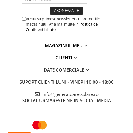
Accesorii instrumente de masura
Camere Termice
Vreau sa primesc newsletter cu promotiile
Luxmetru
magazinului. Afla mai multe in
Politica de
Confidentialitate
Osciloscoape
Lichidare stoc
MAGAZINUL MEU
CLIENTI
DATE COMERCIALE
SUPORT CLIENTI
LUNI - VINERI 10:00 - 18:00
info@generatoare-solare.ro
SOCIAL
URMARESTE-NE IN SOCIAL MEDIA