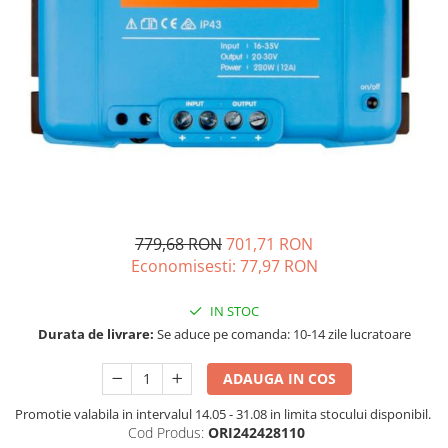
Vezi toate statiile
Accesorii Statii de Alimentare
Kituri Generatoare Solare
Cauta dupa capacitate
Pana in 1000W
Intre 1000-2000W
Intre 2000-3000W
Peste 3000W
Cauta dupa marca
779,68 RON
701,71 RON
Bluetti
Economisesti:
77,97
RON
EcoFlow
Anker
IN STOC
Pecron
Durata de livrare:
Se aduce pe comanda: 10-14 zile lucratoare
Oscal
ADAUGA IN COS
Toate generatoarele
Promotie valabila in intervalul 14.05 - 31.08 in limita stocului disponibil.
Panouri Solare Pliabile
Cod Produs:
ORI242428110
Cauta dupa marca