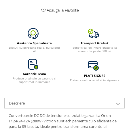
Bluetti
Adauga la Favorite
EcoFlow
Anker
Oscal
Pecron
Asistenta Specializata
Transport Gratuit
Toate panourile portabile
Discuti cu persoane reale, nu cu boti
Beneficiezi de livrare gratuita la
AI
comenzile peste 500 lei
Kituri solare pentru balcon
Frigidere Portabile
Componente Fotovoltaice
Garantie reala
PLATI SIGURE
Incarcatoare solare
Produse originale cu garantie si
Plateste online rapid si in siguranta
suport real in Romania
Incarcatoare solare MPPT
Incarcatoare solare PWM
Interfete si cabluri
Descriere
Cabluri panouri fotovoltaice
Convertoarele DC DC de tensiune cu izolatie galvanica Orion-
Cabluri pentru echipamente
Tr 24/24-12A (280W) Victron sunt echipamente cu o eficienta de
fotovoltaice
pana la 89 la suta, ideale pentru transformarea curentului