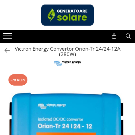
Toate Produsele
Acasa
Statii de Alimentare Portabile
Cauta dupa capacitate
Victron Energy Convertor Orion-Tr 24/24-12A
(280W)
Pana in 1000W
Intre 1000-2000W
Intre 2000-3000W
-78 RON
Peste 3000W
Cauta dupa marca
Bluetti
EcoFlow
Anker
Pecron
Oscal