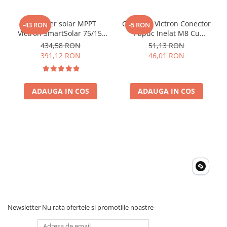
Invertoare Tensiune
Roboti Pornire Auto
Controler solar MPPT
Conector Victron Conector
-43 RON
-5 RON
Victron SmartSolar 75/15,
Papuc Inelat M8 Cu
Statii de incarcare vehicule
15A 12V/24V, cu Bluetooth
Siguranta Fuzibila Ato De
electrice
434,58 RON
51,13 RON
integrat
30A Bpc900110014 M8,
391,12 RON
46,01 RON
UPS Centrale Termice
siguranta (BPC900110014)
Stabilizatoare Tensiune
ADAUGA IN COS
ADAUGA IN COS
Scule si aparate
Instrumente de masura
Anemometre
Clampmetre
Detectoare
Multimetre Portabile
Tahometre
Telemetre
Termometre
Newsletter
Nu rata ofertele si promotiile noastre
Testere
Multimetre de Banc