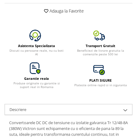
Adauga la Favorite
Asistenta Specializata
Transport Gratuit
Discuti cu persoane reale, nu cu boti
Beneficiezi de livrare gratuita la
AI
comenzile peste 500 lei
Garantie reala
PLATI SIGURE
Produse originale cu garantie si
Plateste online rapid si in siguranta
suport real in Romania
Descriere
Convertoarele DC DC de tensiune cu izolatie galvanica Tr 12/48-8A
(380W) Victron sunt echipamente cu o eficienta de pana la 89 la
suta, ideale pentru transformarea curentului continuu, tot in