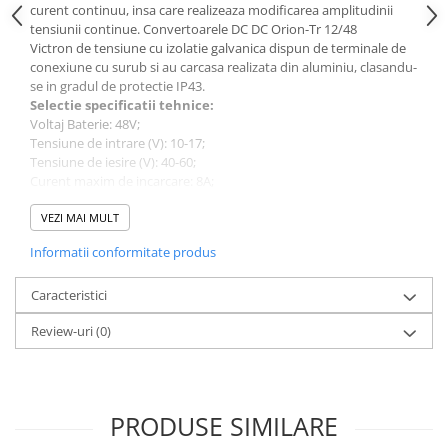
curent continuu, insa care realizeaza modificarea amplitudinii
tensiunii continue. Convertoarele DC DC Orion-Tr 12/48
Victron de tensiune cu izolatie galvanica dispun de terminale de
conexiune cu surub si au carcasa realizata din aluminiu, clasandu-
se in gradul de protectie IP43.
Selectie sp
e
cificatii tehnice:
Voltaj Baterie: 48V;
Tensiune de intrare (V): 10-17;
Tensiune de iesire (V): 40
-60;
Curent maxim de incarcare: 8A;
Iesire programabila DC: Da;
Temperatura de operare
VEZI MAI MULT
-20 to +55°C;
Eficienta: 89%;
Informatii conformitate produs
Dimensiune (mm): 130 x 186 x 70;
Greutate (kg) 1,8;
Caracteristici
Va rugam sa consultati cartea tehnica pentru detalii
Review-uri
(0)
complete!
PRODUSE SIMILARE