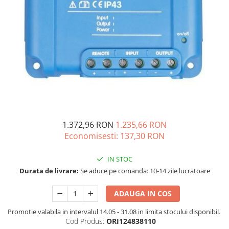
Acumulatori de stocare
Componente sisteme de balcon
1.372,96 RON
1.235,66 RON
Economisesti:
137,30
RON
IN STOC
Durata de livrare:
Se aduce pe comanda: 10-14 zile lucratoare
ADAUGA IN COS
Promotie valabila in intervalul 14.05 - 31.08 in limita stocului disponibil.
Cod Produs:
ORI124838110