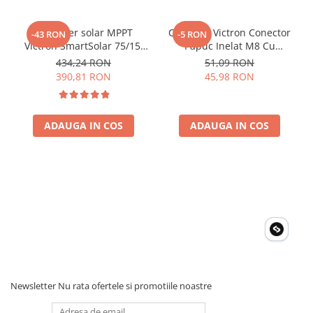
Controler solar MPPT
Conector Victron Conector
-43 RON
-5 RON
Victron SmartSolar 75/15,
Papuc Inelat M8 Cu
15A 12V/24V, cu Bluetooth
Siguranta Fuzibila Ato De
434,24 RON
51,09 RON
integrat
30A Bpc900110014 M8,
390,81 RON
45,98 RON
siguranta (BPC900110014)
ADAUGA IN COS
ADAUGA IN COS
Newsletter
Nu rata ofertele si promotiile noastre