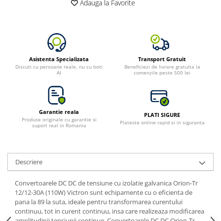
Adauga la Favorite
Asistenta Specializata
Transport Gratuit
Discuti cu persoane reale, nu cu boti
Beneficiezi de livrare gratuita la
AI
comenzile peste 500 lei
Garantie reala
PLATI SIGURE
Produse originale cu garantie si
Plateste online rapid si in siguranta
suport real in Romania
Descriere
Convertoarele DC DC de tensiune cu izolatie galvanica Orion-Tr
12/12-30A (110W) Victron sunt echipamente cu o eficienta de
pana la 89 la suta, ideale pentru transformarea curentului
continuu, tot in curent continuu, insa care realizeaza modificarea
amplitudinii tensiunii continue. Convertoarele DC DC Orion-Tr