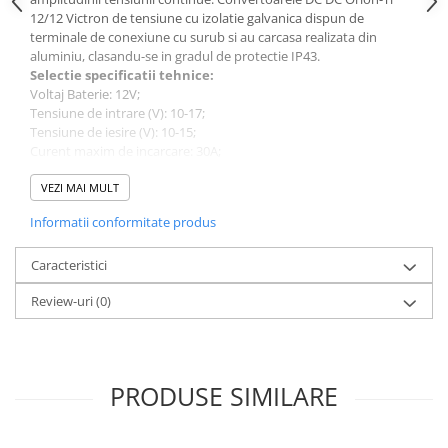
12/12 Victron de tensiune cu izolatie galvanica dispun de
terminale de conexiune cu surub si au carcasa realizata din
aluminiu, clasandu-se in gradul de protectie IP43.
Selectie sp
e
cificatii tehnice:
Voltaj Baterie: 12V;
Tensiune de intrare (V): 10-17;
Tensiune de iesire (V): 10-15;
Curent maxim de incarcare: 30A;
Iesire programabila DC: Da;
Temperatura de operare
VEZI MAI MULT
-20 to +55°C;
Eficienta: 87%;
Informatii conformitate produs
Dimensiune (mm) 130 x 186 x 70;
Greutate (kg) 1.8;
Caracteristici
Va rugam sa consultati cartea tehnica pentru detalii
Review-uri
(0)
complete!
PRODUSE SIMILARE