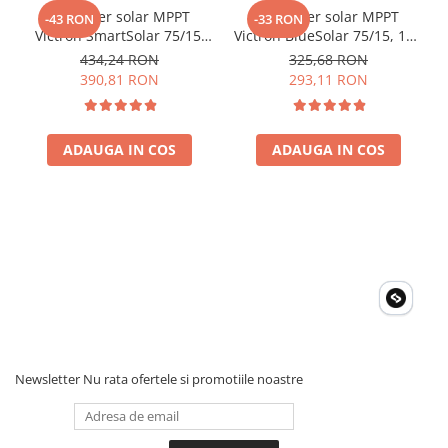
Controler solar MPPT
Controler solar MPPT
-43 RON
-33 RON
Victron SmartSolar 75/15,
Victron BlueSolar 75/15, 15A
15A 12V/24V, cu Bluetooth
pentru sisteme solare 12V
434,24 RON
325,68 RON
integrat
si 24V
390,81 RON
293,11 RON
ADAUGA IN COS
ADAUGA IN COS
Newsletter
Nu rata ofertele si promotiile noastre