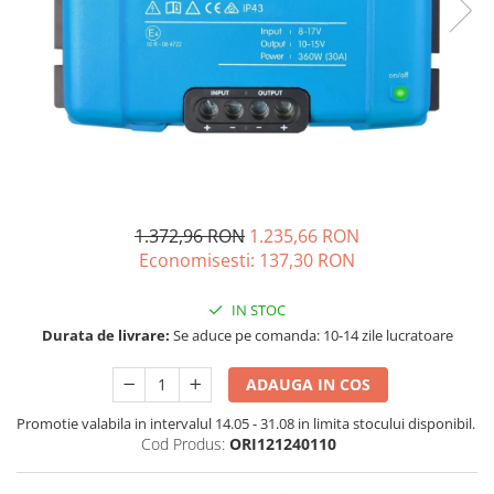
Acumulatori de stocare
Componente sisteme de balcon
1.372,96 RON
1.235,66 RON
Economisesti:
137,30
RON
IN STOC
Durata de livrare:
Se aduce pe comanda: 10-14 zile lucratoare
ADAUGA IN COS
Promotie valabila in intervalul 14.05 - 31.08 in limita stocului disponibil.
Cod Produs:
ORI121240110