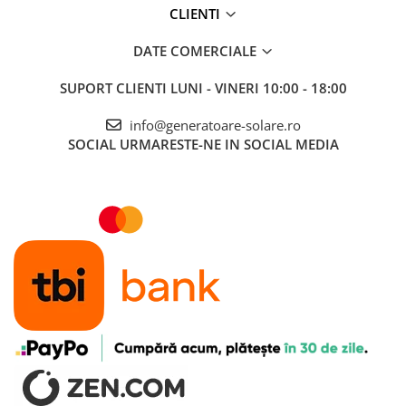
CLIENTI
Telemetre
Termometre
DATE COMERCIALE
Testere
SUPORT CLIENTI
LUNI - VINERI 10:00 - 18:00
Multimetre de Banc
Accesorii instrumente de masura
info@generatoare-solare.ro
Camere Termice
SOCIAL
URMARESTE-NE IN SOCIAL MEDIA
Luxmetru
Osciloscoape
Lichidare stoc