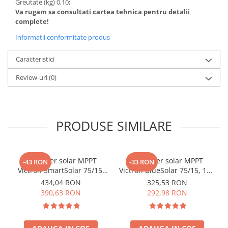
Greutate (kg) 0,10;
Interfete si cabluri
Va rugam sa consultati cartea tehnica pentru detalii
Cabluri panouri fotovoltaice
complete!
Cabluri pentru echipamente
Informatii conformitate produs
fotovoltaice
Protectii si izolatoare de baterii
Caracteristici
Accesorii
Review-uri
(0)
Monitorizare si control
Convertoare DC - DC
Invertoare Off-grid
PRODUSE SIMILARE
Incarcatoare de retea
Acumulatori de stocare
Controler solar MPPT
Controler solar MPPT
-43 RON
-33 RON
Componente sisteme de balcon
Victron SmartSolar 75/15,
Victron BlueSolar 75/15, 15A
15A 12V/24V, cu Bluetooth
pentru sisteme solare 12V
Iluminat solar
434,04 RON
325,53 RON
integrat
si 24V
390,63 RON
292,98 RON
Acumulatori
Acumulatori Standard Plumb
Acumulatori Litiu