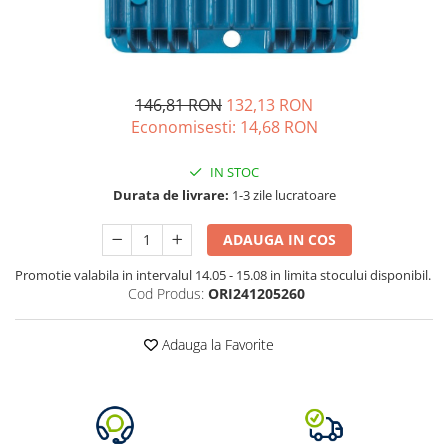
Oscal
Xtorm
Vezi toate statiile
Accesorii Statii de Alimentare
146,81 RON
132,13 RON
Kituri Generatoare Solare
Economisesti:
14,68
RON
Cauta dupa capacitate
IN STOC
Pana in 1000W
Durata de livrare:
1-3 zile lucratoare
Intre 1000-2000W
Intre 2000-3000W
ADAUGA IN COS
Peste 3000W
Promotie valabila in intervalul 14.05 - 15.08 in limita stocului disponibil.
Cauta dupa marca
Cod Produs:
ORI241205260
Bluetti
EcoFlow
Adauga la Favorite
Anker
Jackery
Pecron
Oscal