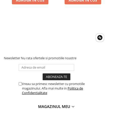
ADAUGA IN COS
ADAUGA IN COS
Acumulatori Gel
Acumulatori Moto
Electronice
Invertoare Tensiune
Roboti Pornire Auto
Statii de incarcare vehicule
electrice
UPS Centrale Termice
Newsletter
Nu rata ofertele si promotiile noastre
Stabilizatoare Tensiune
Scule si aparate
Instrumente de masura
Vreau sa primesc newsletter cu promotiile
Anemometre
magazinului. Afla mai multe in
Politica de
Clampmetre
Confidentialitate
Detectoare
Multimetre Portabile
MAGAZINUL MEU
Tahometre