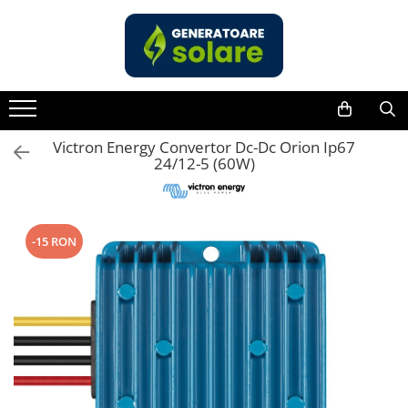
Toate Produsele
Acasa
Statii de Alimentare Portabile
Cauta dupa capacitate
Victron Energy Convertor Dc-Dc Orion Ip67
24/12-5 (60W)
Pana in 1000W
Intre 1000-2000W
Intre 2000-3000W
-15 RON
Peste 3000W
Cauta dupa marca
Bluetti
EcoFlow
Anker
Jackery
Pecron