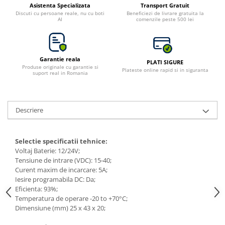
Asistenta Specializata
Transport Gratuit
Toate generatoarele
Discuti cu persoane reale, nu cu boti
Beneficiezi de livrare gratuita la
AI
comenzile peste 500 lei
Panouri Solare Pliabile
Cauta dupa marca
Bluetti
Garantie reala
PLATI SIGURE
EcoFlow
Produse originale cu garantie si
Plateste online rapid si in siguranta
suport real in Romania
Anker
Jackery
Oscal
Descriere
Pecron
Toate panourile portabile
Selectie sp
e
cificatii tehnice:
Kituri solare pentru balcon
Voltaj Baterie: 12/24V;
Frigidere Portabile
Tensiune de intrare (VDC): 15-40;
Curent maxim de incarcare: 5A;
Componente Fotovoltaice
Iesire programabila DC: Da;
Incarcatoare solare
Eficienta: 93%;
Temperatura de operare
-20 to +70°C;
Incarcatoare solare MPPT
Dimensiune (mm) 25 x 43 x 20;
Incarcatoare solare PWM