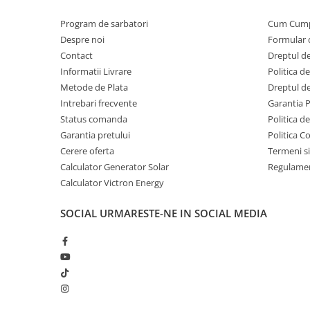
Acumulatori Gel
Program de sarbatori
Cum Cum
Acumulatori Moto
Despre noi
Formular 
Contact
Dreptul de
Electronice
Informatii Livrare
Politica d
Invertoare Tensiune
Metode de Plata
Dreptul de
Roboti Pornire Auto
Intrebari frecvente
Garantia 
Statii de incarcare vehicule
Status comanda
Politica d
electrice
Garantia pretului
Politica C
Cerere oferta
Termeni si
UPS Centrale Termice
Calculator Generator Solar
Regulamen
Stabilizatoare Tensiune
Calculator Victron Energy
Scule si aparate
SOCIAL
URMARESTE-NE IN SOCIAL MEDIA
Instrumente de masura
Anemometre
Clampmetre
Detectoare
Multimetre Portabile
Tahometre