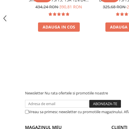
Interfete si cabluri
cu Bluetooth integrat
sisteme solar
434,24 RON
390,81 RON
325,68 RON
2
Greutate (kg) 0,45;
Cabluri panouri fotovoltaice
Va rugam sa consultati cartea tehnica pentru detalii
Cabluri pentru echipamente
fotovoltaice
ADAUGA IN COS
ADAUGA 
Protectii si izolatoare de baterii
Accesorii
Monitorizare si control
Convertoare DC - DC
Invertoare Off-grid
Incarcatoare de retea
Acumulatori de stocare
Newsletter
Nu rata ofertele si promotiile noastre
Componente sisteme de balcon
Iluminat solar
Acumulatori
Vreau sa primesc newsletter cu promotiile magazinului. Af
Acumulatori Standard Plumb
Acumulatori Litiu
MAGAZINUL MEU
CLIENTI