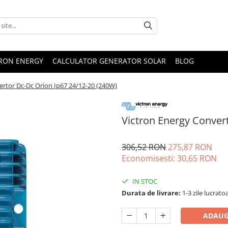
TRON ENERGY
CALCULATOR GENERATOR SOLAR
BLOG
ertor Dc-Dc Orion Ip67 24/12-20 (240W)
Victron Energy Conver
306,52 RON
275,87 RON
Economisesti:
30,65
RON
IN STOC
Durata de livrare:
1-3 zile lucrato
ADAUG