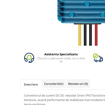
Oscal
Xtorm
Vezi toate statiile
Accesorii Statii de Alimentare
Kituri Generatoare Solare
Cauta dupa capacitate
Pana in 1000W
Intre 1000-2000W
Intre 2000-3000W
Asistenta Specializata
Discuti cu persoane reale, nu cu boti
Peste 3000W
AI
Cauta dupa marca
Bluetti
EcoFlow
Caracteristici
Review-uri
(0)
Anker
Descriere
Jackery
Convertorul de curent DC-DC neizolat Orion IP67 functione
Pecron
tensiune, avand performante de stabilizare mai modeste fa
Oscal
tensiune liniare.