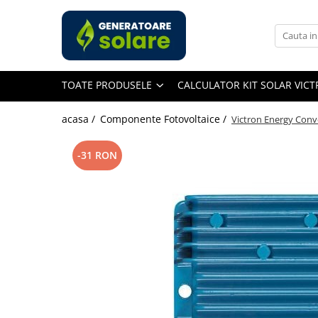
Toate Produsele
Acasa
TOATE PRODUSELE
CALCULATOR KIT SOLAR VIC
Statii de Alimentare Portabile
Cauta dupa capacitate
acasa /
Componente Fotovoltaice /
Victron Energy Conv
Pana in 1000W
Intre 1000-2000W
-31 RON
Intre 2000-3000W
Peste 3000W
Cauta dupa marca
Bluetti
EcoFlow
Anker
Jackery
Pecron