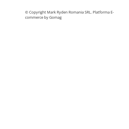
Telemetre
©️ Copyright Mark Ryden Romania SRL.
Platforma E-
Termometre
commerce by Gomag
Testere
Multimetre de Banc
Accesorii instrumente de masura
Camere Termice
Luxmetru
Osciloscoape
Lichidare stoc