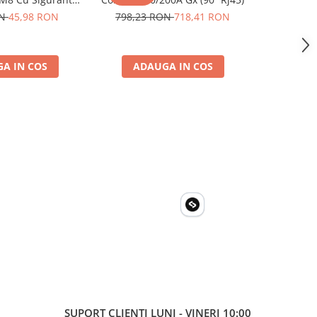
 Ato De 30A
Phoenix, p
ON
45,98 RON
798,23 RON
718,41 RON
593,88
4 M8, siguranta
solare, ru
00110014)
A IN COS
ADAUGA IN COS
ADA
SUPORT CLIENTI
LUNI - VINERI 10:00