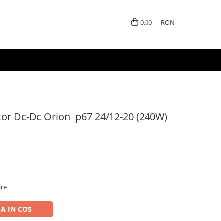
0,00
RON
tor Dc-Dc Orion Ip67 24/12-20 (240W)
are
A IN COS