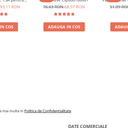
e 12V si 24V
Fuzibila
93,11 RON
76,63 RON
68,97 RON
51,09 R
Bpc90011001
 complete!
(BPC9
IN COS
ADAUGA IN COS
ADAUG
la mai multe in
Politica de Confidentialitate
DATE COMERCIALE