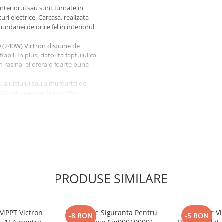
interiorul sau sunt turnate in
uri electrice. Carcasa, realizata
rdariei de orice fel in interiorul
0 (240W) Victron dispune de
 fiabil. In plus, datorita faptului ca
n rasina, el ofera o foarte buna
, a uleiului sau a murdariei de
nt DC-DC neizolat Orion IP67
e tensiune, avand performante de
e liniare. Convertorul DC-DC
 de iesire de 20 A.
PRODUSE SIMILARE
 MPPT Victron
Suport De Siguranta Pentru
Conector Vi
-8 RON
-5 RON
5, 15A pentru
Mega-Fuse Cip000100001
Papuc Inelat