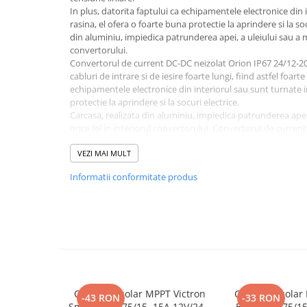
Toate generatoarele
In plus, datorita faptului ca echipamentele electronice din 
rasina, el ofera o foarte buna protectie la aprindere si la soc
Panouri Solare Pliabile
din aluminiu, impiedica patrunderea apei, a uleiului sau a mu
Cauta dupa marca
convertorului.
Convertorul de current DC-DC neizolat Orion IP67 24/12-2
Bluetti
cabluri de intrare si de iesire foarte lungi, fiind astfel foarte
EcoFlow
echipamentele electronice din interiorul sau sunt turnate i
protectie la aprindere si la socuri electrice.
Anker
Carcasa, realizata din aluminiu, impiedica patrunderea apei
Jackery
orice fel in interiorul convertorului. Convertorul de curre
24/12-20 (240W) Victron functioneaza ca un stabilizator d
Oscal
stabilizare mai modeste fata de stabilizatoarele de tensiun
VEZI MAI MULT
Pecron
neizolat are o eficienta de 95% si un curent continuu maxim
Informatii conformitate produs
Toate panourile portabile
Kituri solare pentru balcon
Selectie sp
e
cificatii tehnice:
Frigidere Portabile
Voltaj Baterie: 12/24V;
Tensiune de intrare (VDC): 15-40;
Componente Fotovoltaice
Curent maxim de incarcare: 20A;
Incarcatoare solare
Iesire programabila DC: Da;
Temperatura de operare
-20 to +70°C;
Incarcatoare solare MPPT
Eficienta: 95%;
Incarcatoare solare PWM
Controler solar MPPT Victron
Controler solar
Dimensiune (mm) 74 x 74 x 32;
-43 RON
-33 RON
SmartSolar 75/15, 15A 12V/24V,
BlueSolar 75/1