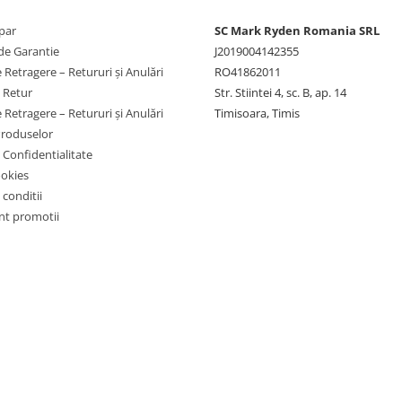
par
SC Mark Ryden Romania SRL
de Garantie
J2019004142355
 Retragere – Retururi și Anulări
RO41862011
e Retur
Str. Stiintei 4, sc. B, ap. 14
 Retragere – Retururi și Anulări
Timisoara, Timis
Produselor
e Confidentialitate
ookies
 conditii
t promotii