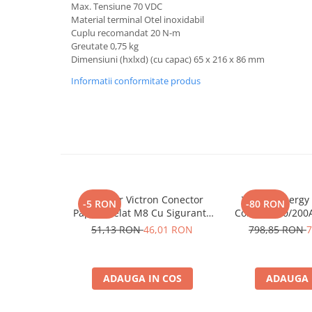
Max. Tensiune 70 VDC
Bluetti
Material terminal Otel inoxidabil
Cuplu recomandat 20 N-m
EcoFlow
Greutate 0,75 kg
Anker
Dimensiuni (hxlxd) (cu capac) 65 x 216 x 86 mm
Oscal
Informatii conformitate produs
Pecron
Toate panourile portabile
Kituri solare pentru balcon
Frigidere Portabile
Componente Fotovoltaice
Incarcatoare solare
Conector Victron Conector
Victron Energy 
-5 RON
-80 RON
Incarcatoare solare MPPT
Papuc Inelat M8 Cu Siguranta
Control 200/200A
Incarcatoare solare PWM
Fuzibila Ato De 30A
51,13 RON
46,01 RON
798,85 RON
7
Bpc900110014 M8, siguranta
Interfete si cabluri
(BPC900110014)
Cabluri panouri fotovoltaice
ADAUGA IN COS
ADAUGA 
Cabluri pentru echipamente
fotovoltaice