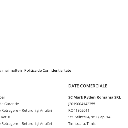
la mai multe in
Politica de Confidentialitate
DATE COMERCIALE
par
SC Mark Ryden Romania SRL
de Garantie
J2019004142355
 Retragere – Retururi și Anulări
RO41862011
e Retur
Str. Stiintei 4, sc. B, ap. 14
 Retragere – Retururi și Anulări
Timisoara, Timis