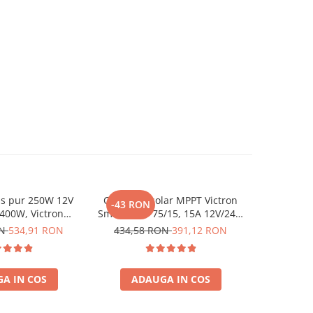
us pur 250W 12V
Controler solar MPPT Victron
Invertor 
-43 RON
-96 RO
 400W, Victron
SmartSolar 75/15, 15A 12V/24V,
230V, v
ru auto, panouri
cu Bluetooth integrat
Phoenix, p
ON
534,91 RON
434,58 RON
391,12 RON
958,62
a, casa si cabana
solare, ru
A IN COS
ADAUGA IN COS
ADA