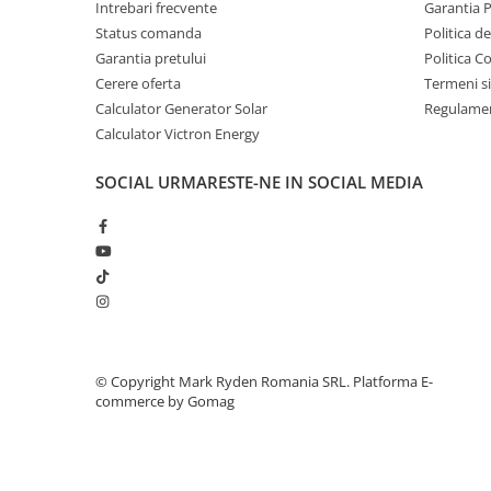
Invertoare Tensiune
Intrebari frecvente
Garantia 
Status comanda
Politica d
Roboti Pornire Auto
Garantia pretului
Politica C
Statii de incarcare vehicule
Cerere oferta
Termeni si
electrice
Calculator Generator Solar
Regulamen
UPS Centrale Termice
Calculator Victron Energy
Stabilizatoare Tensiune
SOCIAL
URMARESTE-NE IN SOCIAL MEDIA
Scule si aparate
Instrumente de masura
Anemometre
Clampmetre
Detectoare
Multimetre Portabile
Tahometre
©️ Copyright Mark Ryden Romania SRL.
Platforma E-
commerce by Gomag
Telemetre
Termometre
Testere
Multimetre de Banc