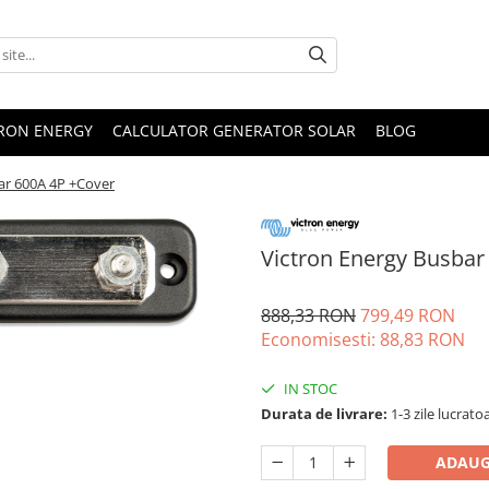
TRON ENERGY
CALCULATOR GENERATOR SOLAR
BLOG
ar 600A 4P +Cover
Victron Energy Busbar
888,33 RON
799,49 RON
Economisesti:
88,83
RON
IN STOC
Durata de livrare:
1-3 zile lucrato
ADAUG