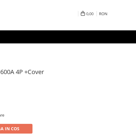
0,00
RON
 600A 4P +Cover
are
A IN COS