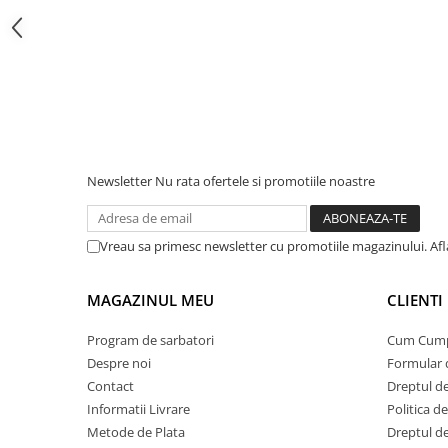
Protectii si izolatoare de baterii
Accesorii
Monitorizare si control
Convertoare DC - DC
Invertoare Off-grid
Incarcatoare de retea
Newsletter
Nu rata ofertele si promotiile noastre
Acumulatori de stocare
Componente sisteme de balcon
Vreau sa primesc newsletter cu promotiile magazinului. Af
Iluminat solar
Acumulatori
MAGAZINUL MEU
CLIENTI
Acumulatori Standard Plumb
Acumulatori Litiu
Program de sarbatori
Cum Cum
Despre noi
Formular 
Acumulatori Gel
Contact
Dreptul de
Acumulatori Moto
Informatii Livrare
Politica d
Electronice
Metode de Plata
Dreptul de