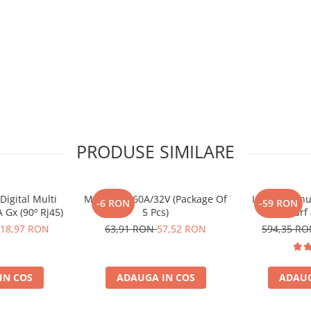
PRODUSE SIMILARE
Digital Multi
Midi-Fuse 60A/32V (Package Of
Invertor sin
-6 RON
-59 RON
 Gx (90º Rj45)
5 Pcs)
230V, varf
Phoenix, pent
18,97 RON
63,91 RON
57,52 RON
594,35 R
solare, rulot
IN COS
ADAUGA IN COS
ADAUG