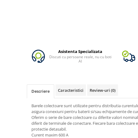
Vezi toate statiile
Accesorii Statii de Alimentare
Kituri Generatoare Solare
Cauta dupa capacitate
Pana in 1000W
Intre 1000-2000W
Asistenta Specializata
Intre 2000-3000W
Discuti cu persoane reale, nu cu boti
Peste 3000W
AI
Cauta dupa marca
Bluetti
EcoFlow
Caracteristici
Review-uri
(0)
Descriere
Anker
Pecron
Barele colectoare sunt utilizate pentru distributia curentului 
Oscal
asigura conexiuni pentru baterii si/sau echipamente de cu
Oferim o serie de bare colectoare cu diferite valori nomina
Toate generatoarele
diferit de terminale de conectare. Fiecare bara colectoare 
Panouri Solare Pliabile
protectie detasabil.
Curent maxim 600 A
Cauta dupa marca