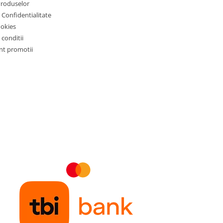
Produselor
e Confidentialitate
ookies
 conditii
t promotii