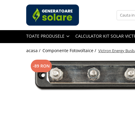
Toate Produsele
Acasa
TOATE PRODUSELE
CALCULATOR KIT SOLAR VIC
Statii de Alimentare Portabile
Cauta dupa capacitate
acasa /
Componente Fotovoltaice /
Victron Energy Busb
Pana in 1000W
Intre 1000-2000W
-89 RON
Intre 2000-3000W
Peste 3000W
Cauta dupa marca
Bluetti
EcoFlow
Anker
Pecron
Oscal