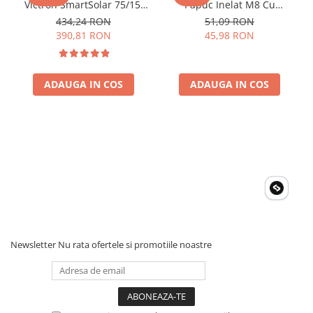
Invertoare Tensiune
Victron SmartSolar 75/15,
Papuc Inelat M8 Cu
15A 12V/24V, cu Bluetooth
Siguranta Fuzibila Ato De
434,24 RON
51,09 RON
Roboti Pornire Auto
integrat
30A Bpc900110014 M8,
390,81 RON
45,98 RON
siguranta (BPC900110014)
Statii de incarcare vehicule
electrice
UPS Centrale Termice
ADAUGA IN COS
ADAUGA IN COS
Stabilizatoare Tensiune
Scule si aparate
Instrumente de masura
Anemometre
Clampmetre
Detectoare
Multimetre Portabile
Tahometre
Newsletter
Nu rata ofertele si promotiile noastre
Telemetre
Termometre
Testere
Multimetre de Banc