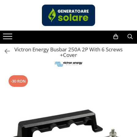
Toate Produsele
Acasa
Statii de Alimentare Portabile
Cauta dupa capacitate
Victron Energy Busbar 250A 2P With 6 Screws
+Cover
Pana in 1000W
Intre 1000-2000W
Intre 2000-3000W
-30 RON
Peste 3000W
Cauta dupa marca
Bluetti
EcoFlow
Anker
Pecron
Oscal