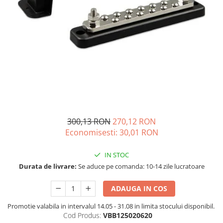
Vezi toate statiile
Accesorii Statii de Alimentare
Kituri Generatoare Solare
Cauta dupa capacitate
Pana in 1000W
Intre 1000-2000W
Intre 2000-3000W
Peste 3000W
Cauta dupa marca
300,13 RON
270,12 RON
Bluetti
Economisesti:
30,01
RON
EcoFlow
Anker
IN STOC
Pecron
Durata de livrare:
Se aduce pe comanda: 10-14 zile lucratoare
Oscal
ADAUGA IN COS
Toate generatoarele
Promotie valabila in intervalul 14.05 - 31.08 in limita stocului disponibil.
Panouri Solare Pliabile
Cod Produs:
VBB125020620
Cauta dupa marca