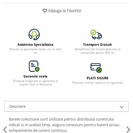
Bluetti
Adauga la Favorite
EcoFlow
Anker
Oscal
Pecron
Asistenta Specializata
Transport Gratuit
Toate panourile portabile
Discuti cu persoane reale, nu cu boti
Beneficiezi de livrare gratuita la
AI
comenzile peste 500 lei
Kituri solare pentru balcon
Frigidere Portabile
Componente Fotovoltaice
Garantie reala
PLATI SIGURE
Incarcatoare solare
Produse originale cu garantie si
Plateste online rapid si in siguranta
suport real in Romania
Incarcatoare solare MPPT
Incarcatoare solare PWM
Interfete si cabluri
Descriere
Cabluri panouri fotovoltaice
Barele colectoare sunt utilizate pentru distributia curentului
Cabluri pentru echipamente
ridicat si, in acelasi timp, asigura conexiuni pentru baterii si/sau
fotovoltaice
echipamente de curent continuu.