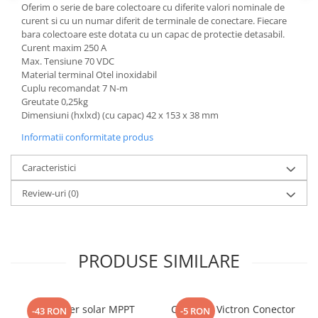
Protectii si izolatoare de baterii
Oferim o serie de bare colectoare cu diferite valori nominale de
curent si cu un numar diferit de terminale de conectare. Fiecare
Accesorii
bara colectoare este dotata cu un capac de protectie detasabil.
Monitorizare si control
Curent maxim 250 A
Max. Tensiune 70 VDC
Convertoare DC - DC
Material terminal Otel inoxidabil
Cuplu recomandat 7 N-m
Invertoare Off-grid
Greutate 0,25kg
Incarcatoare de retea
Dimensiuni (hxlxd) (cu capac) 42 x 153 x 38 mm
Acumulatori de stocare
Informatii conformitate produs
Componente sisteme de balcon
Caracteristici
Iluminat solar
Review-uri
(0)
Acumulatori
Acumulatori Standard Plumb
Acumulatori Litiu
PRODUSE SIMILARE
Acumulatori Gel
Acumulatori Moto
Electronice
Controler solar MPPT
Conector Victron Conector
-43 RON
-5 RON