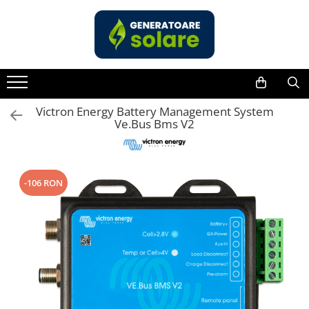
Toate Produsele
Acasa
Statii de Alimentare Portabile
Cauta dupa capacitate
Victron Energy Battery Management System
Ve.Bus Bms V2
Pana in 1000W
Intre 1000-2000W
Intre 2000-3000W
-106 RON
Peste 3000W
Cauta dupa marca
Bluetti
EcoFlow
Anker
Jackery
Pecron