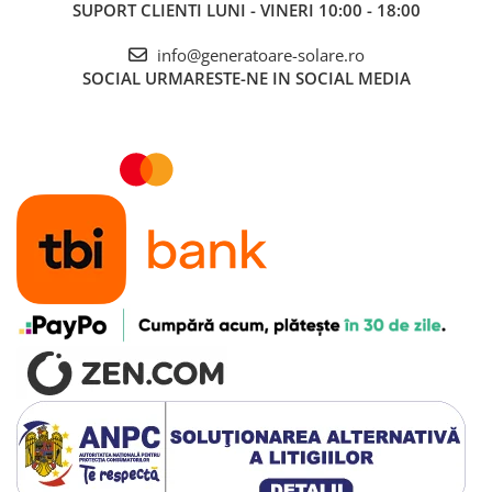
SUPORT CLIENTI
LUNI - VINERI 10:00 - 18:00
Telemetre
info@generatoare-solare.ro
Termometre
SOCIAL
URMARESTE-NE IN SOCIAL MEDIA
Testere
Multimetre de Banc
Accesorii instrumente de masura
Camere Termice
Luxmetru
Osciloscoape
Lichidare stoc