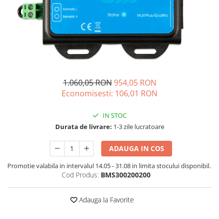
Oscal
Xtorm
Vezi toate statiile
Accesorii Statii de Alimentare
Kituri Generatoare Solare
Cauta dupa capacitate
1.060,05 RON
954,05 RON
Pana in 1000W
Economisesti:
106,01
RON
Intre 1000-2000W
Intre 2000-3000W
IN STOC
Peste 3000W
Durata de livrare:
1-3 zile lucratoare
Cauta dupa marca
ADAUGA IN COS
Bluetti
EcoFlow
Promotie valabila in intervalul 14.05 - 31.08 in limita stocului disponibil.
Cod Produs:
BMS300200200
Anker
Jackery
Adauga la Favorite
Pecron
Oscal