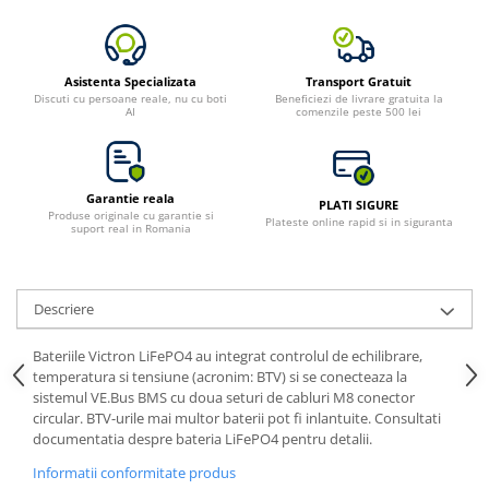
Toate generatoarele
Panouri Solare Pliabile
Cauta dupa marca
Asistenta Specializata
Transport Gratuit
Discuti cu persoane reale, nu cu boti
Beneficiezi de livrare gratuita la
AI
comenzile peste 500 lei
Bluetti
EcoFlow
Anker
Jackery
Garantie reala
PLATI SIGURE
Produse originale cu garantie si
Plateste online rapid si in siguranta
Oscal
suport real in Romania
Pecron
Toate panourile portabile
Descriere
Kituri solare pentru balcon
Frigidere Portabile
Bateriile Victron LiFePO4 au integrat controlul de echilibrare,
Componente Fotovoltaice
temperatura si tensiune (acronim: BTV) si se conecteaza la
sistemul VE.Bus BMS cu doua seturi de cabluri M8 conector
Incarcatoare solare
circular. BTV-urile mai multor baterii pot fi inlantuite. Consultati
Incarcatoare solare MPPT
documentatia despre bateria LiFePO4 pentru detalii.
Incarcatoare solare PWM
Informatii conformitate produs