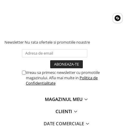
Acumulatori Gel
Acumulatori Moto
Electronice
Invertoare Tensiune
Roboti Pornire Auto
Newsletter
Nu rata ofertele si promotiile noastre
Statii de incarcare vehicule
electrice
UPS Centrale Termice
Vreau sa primesc newsletter cu promotiile
Stabilizatoare Tensiune
magazinului. Afla mai multe in
Politica de
Confidentialitate
Scule si aparate
Instrumente de masura
MAGAZINUL MEU
Anemometre
Clampmetre
CLIENTI
Detectoare
DATE COMERCIALE
Multimetre Portabile
Tahometre