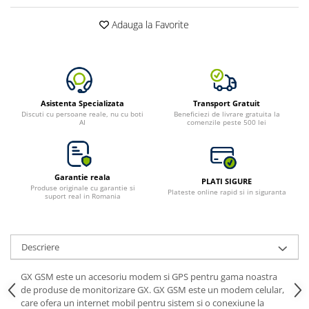
Adauga la Favorite
Asistenta Specializata
Transport Gratuit
Discuti cu persoane reale, nu cu boti
Beneficiezi de livrare gratuita la
AI
comenzile peste 500 lei
Garantie reala
PLATI SIGURE
Produse originale cu garantie si
Plateste online rapid si in siguranta
suport real in Romania
Descriere
GX GSM este un accesoriu modem si GPS pentru gama noastra
de produse de monitorizare GX. GX GSM este un modem celular,
care ofera un internet mobil pentru sistem si o conexiune la