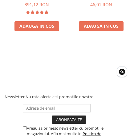
integrat
30A Bpc900110014 M8,
391,12 RON
46,01 RON
siguranta (BPC900110014)
ADAUGA IN COS
ADAUGA IN COS
Newsletter
Nu rata ofertele si promotiile noastre
Vreau sa primesc newsletter cu promotiile
magazinului. Afla mai multe in
Politica de