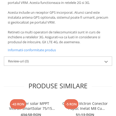
portalul VRM. Acesta functioneaza in retelele 2G si 3G.
Acesta include un receptor GPS incorporat. Atunci cand este
instalata antena GPS optionala, sistemul poate fi urmarit, precum
si geolocalizat pe portalul VRM.
Retineti ca multi operatori de telecomunicatii sunt in curs de
inchidere a retelelor 3G. Asigurati-va ca luati in considerare si
produsul de inlocuire, GX LTE 4G, de asemenea.
Informatii conformitate produs
Review-uri
(0)
PRODUSE SIMILARE
Controler solar MPPT
Conector Victron Conector
-43 RON
-5 RON
Victron SmartSolar 75/15,
Papuc Inelat M8 Cu
15A 12V/24V, cu Bluetooth
Siguranta Fuzibila Ato De
434,58 RON
51,13 RON