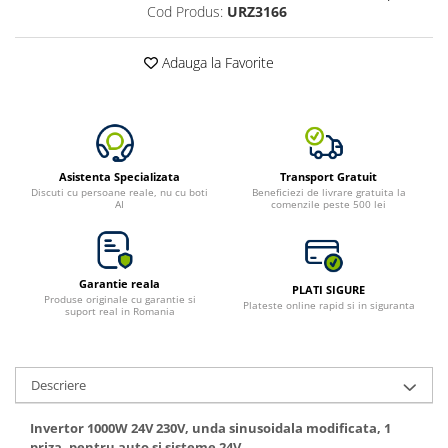
Cod Produs:
URZ3166
Adauga la Favorite
Asistenta Specializata
Transport Gratuit
Discuti cu persoane reale, nu cu boti
Beneficiezi de livrare gratuita la
AI
comenzile peste 500 lei
Garantie reala
PLATI SIGURE
Produse originale cu garantie si
Plateste online rapid si in siguranta
suport real in Romania
Descriere
Invertor 1000W 24V 230V, unda sinusoidala modificata, 1
priza, pentru auto si sisteme 24V