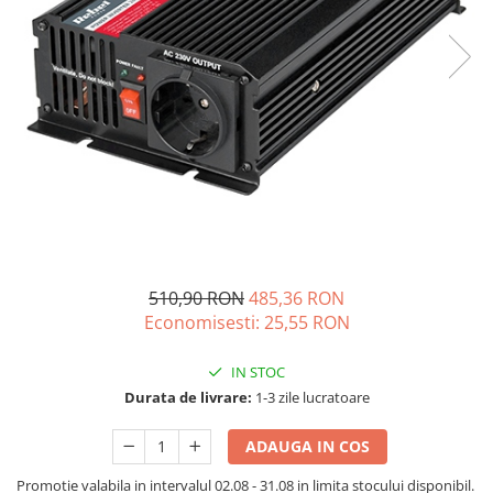
Acumulatori de stocare
Componente sisteme de balcon
510,90 RON
485,36 RON
Economisesti:
25,55
RON
IN STOC
Durata de livrare:
1-3 zile lucratoare
ADAUGA IN COS
Promotie valabila in intervalul 02.08 - 31.08 in limita stocului disponibil.