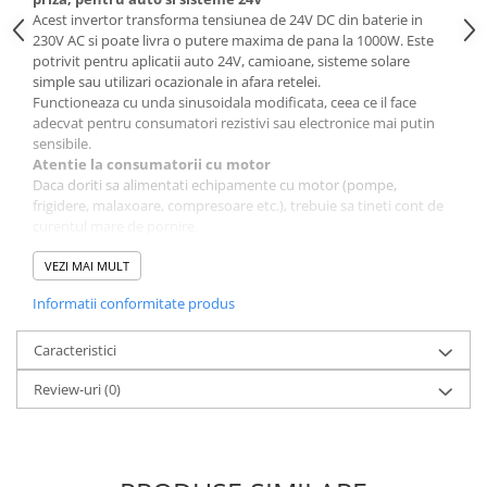
Acest invertor transforma tensiunea de 24V DC din baterie in
230V AC si poate livra o putere maxima de pana la 1000W. Este
potrivit pentru aplicatii auto 24V, camioane, sisteme solare
simple sau utilizari ocazionale in afara retelei.
Functioneaza cu unda sinusoidala modificata, ceea ce il face
adecvat pentru consumatori rezistivi sau electronice mai putin
sensibile.
Atentie la consumatorii cu motor
Daca doriti sa alimentati echipamente cu motor (pompe,
frigidere, malaxoare, compresoare etc.), trebuie sa tineti cont de
curentul mare de pornire.
Motoarele electrice pot consuma la pornire de 3–6 ori mai mult
decat puterea nominala.
VEZI MAI MULT
Exemplu:
Informatii conformitate produs
Motor 150W → consum la pornire poate ajunge la 150W x 6 =
900W.
In acest caz, invertorul trebuie sa suporte cel putin 900W doar
Caracteristici
pentru pornire.
Review-uri
(0)
Daca puterea de pornire depaseste capacitatea invertorului,
echipamentul nu va porni.
Limitari ale undei sinusoidale modificate
Este posibil ca unele motoare electrice sa nu porneasca pe unda
sinus modificata, chiar daca puterea teoretica este suficienta. In