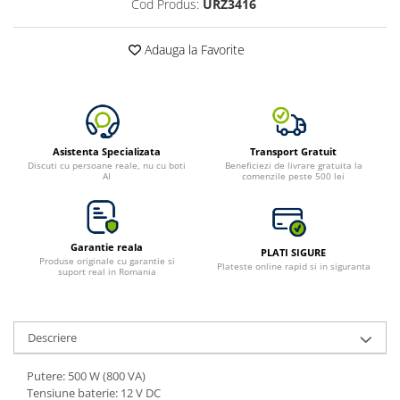
Cod Produs:
URZ3416
Adauga la Favorite
Asistenta Specializata
Transport Gratuit
Discuti cu persoane reale, nu cu boti
Beneficiezi de livrare gratuita la
AI
comenzile peste 500 lei
Garantie reala
PLATI SIGURE
Produse originale cu garantie si
Plateste online rapid si in siguranta
suport real in Romania
Descriere
Putere: 500 W (800 VA)
Tensiune baterie: 12 V DC