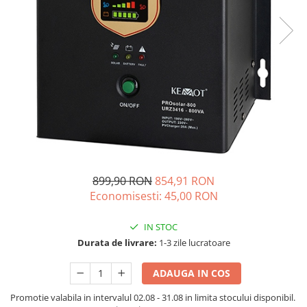
Acumulatori de stocare
Componente sisteme de balcon
899,90 RON
854,91 RON
Economisesti:
45,00
RON
IN STOC
Durata de livrare:
1-3 zile lucratoare
ADAUGA IN COS
Promotie valabila in intervalul 02.08 - 31.08 in limita stocului disponibil.