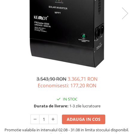
Acumulatori de stocare
Componente sisteme de balcon
3.543,90 RON
3.366,71 RON
Economisesti:
177,20
RON
IN STOC
Durata de livrare:
1-3 zile lucratoare
ADAUGA IN COS
Promotie valabila in intervalul 02.08 - 31.08 in limita stocului disponibil.