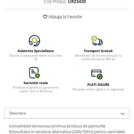
Cod Produs:
URZ3420
Adauga la Favorite
Asistenta Specializata
Transport Gratuit
Discuti cu persoane reale, nu cu boti
Beneficiezi de livrare gratuita la
AI
comenzile peste 500 lei
Garantie reala
PLATI SIGURE
Produse originale cu garantie si
Plateste online rapid si in siguranta
suport real in Romania
Descriere
Converteste tensiunea continua produsa de panourile
fotovoltaice in tensiune alternativa (230V/50Hz) pentru centralele