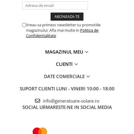
Invertorul solar KEMOT PROsolar-3500 are un capac solid,
prevazut cu un suport care permite agatarea acestuia pe un
perete, de exemplu intr-o camera de cazane sau tablou electric.
Vreau sa primesc newsletter cu promotiile
Forma de unda sinusoidala pura
magazinului. Afla mai multe in
Politica de
Compatibilitate larga (posibilitate de conectare a diferitelor
Confidentialitate
dispozitive)
Transformator toroidal CRGO
Control prin doua procesoare
MAGAZINUL MEU
Eficienta ridicata
Regulator de incarcare solar MPPT eficient
CLIENTI
Doua moduri: prioritate de retea si fotovoltaic
Protectie si semnalizare automata: impotriva scurtcircuitului,
DATE COMERCIALE
tensiune prea mare / joasa, supraincalzire
Parametri tehnici:
SUPORT CLIENTI
LUNI - VINERI 10:00 - 18:00
Model: URZ3420 - 5000VA
info@generatoare-solare.ro
Putere: 3500W
SOCIAL
URMARESTE-NE IN SOCIAL MEDIA
Tensiune baterie: 48V DC
Mod de functionare: PV (Priority PV / PV) / AC (AC / alimentare
prioritara a retelei)
Mod PV: