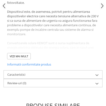
fotovoltaice.
Dispozitivul este, de asemenea, potrivit pentru alimentarea
dispozitivelor electrice care necesita tensiune alternativa de 230 V
si ca sursa de alimentare de urgenta va asigura functionarea fara
probleme a dispozitivelor care necesita alimentare continua, de
exemplu pompe de incalzire centrala sau sisteme de alarma si
monitorizare.
Convertoarele solare KEMOT sunt o sursa suplimentara de
energie electrica obtinuta din energia solara, care in cazul unei
pene de curent va suporta toate dispozitivele care necesita
energie constanta de la reteaua din locuinta dumneavoastra.
VEZI MAI MULT
Important este ca dispozitivul are nevoie de maximum 6
Informatii conformitate produs
milisecunde pentru a comuta intre modurile individuale.
Modul de prioritate PV
Caracteristici
1. In timpul zilei (lumina soarelui este suficienta) si dispozitivele
Review-uri
(0)
sunt, de asemenea, conectate la retea: celulele fotovoltaice vor
alimenta dispozitivul extern si vor incarca bateria in acelasi timp
(reteaua va fi in modul standby in acest timp ).
2. Seara, sistemul va alimenta dispozitivul de la baterie pana la
activarea protectiei de joasa tensiune; apoi sistemul trece
PRODUSE SIMILARE