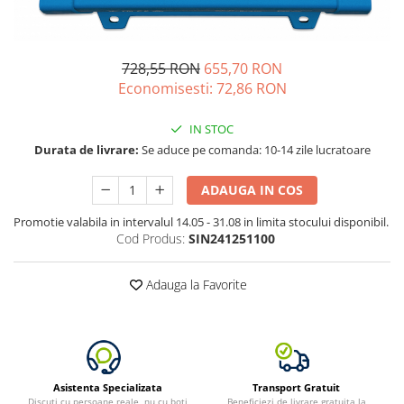
Acumulatori de stocare
Componente sisteme de balcon
728,55 RON
655,70 RON
Economisesti:
72,86
RON
IN STOC
Durata de livrare:
Se aduce pe comanda: 10-14 zile lucratoare
ADAUGA IN COS
Promotie valabila in intervalul 14.05 - 31.08 in limita stocului disponibil.
Cod Produs:
SIN241251100
Adauga la Favorite
Asistenta Specializata
Transport Gratuit
Discuti cu persoane reale, nu cu boti
Beneficiezi de livrare gratuita la