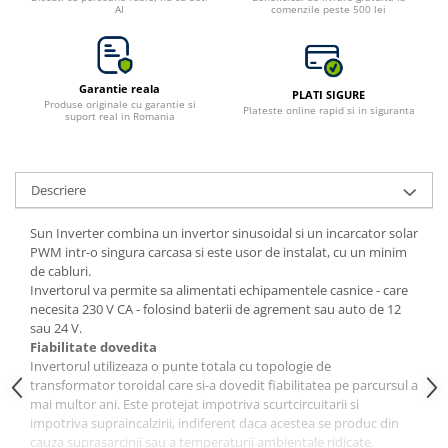
AI
comenzile peste 500 lei
Garantie reala
PLATI SIGURE
Produse originale cu garantie si
Plateste online rapid si in siguranta
suport real in Romania
Descriere
Sun Inverter combina un invertor sinusoidal si un incarcator solar
PWM intr-o singura carcasa si este usor de instalat, cu un minim
de cabluri.
Invertorul va permite sa alimentati echipamentele casnice - care
necesita 230 V CA - folosind baterii de agrement sau auto de 12
sau 24 V.
Fiabilitate dovedita
Invertorul utilizeaza o punte totala cu topologie de
transformator toroidal care si-a dovedit fiabilitatea pe parcursul a
mai multor ani. Este protejat impotriva scurtcircuitarii si
impotriva supraincalzirii, indiferent daca acestea se produc din
cauza suprasarcinii sau a temperaturii ambientale ridicate.