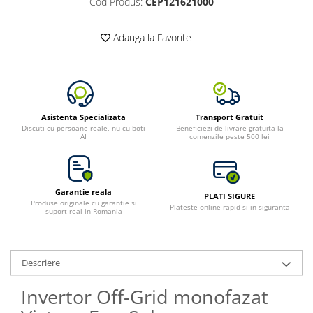
Cod Produs:
CEP121621000
Adauga la Favorite
Asistenta Specializata
Transport Gratuit
Discuti cu persoane reale, nu cu boti
Beneficiezi de livrare gratuita la
AI
comenzile peste 500 lei
Garantie reala
PLATI SIGURE
Produse originale cu garantie si
Plateste online rapid si in siguranta
suport real in Romania
Descriere
Invertor Off-Grid monofazat