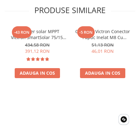
la 13.2 V. Poate incarca bateriile cu pana la 70 A.
PRODUSE SIMILARE
Controler solar MPPT
Conector Victron Conector
-43 RON
-5 RON
Victron SmartSolar 75/15,
Papuc Inelat M8 Cu
15A 12V/24V, cu Bluetooth
Siguranta Fuzibila Ato De
434,58 RON
51,13 RON
integrat
30A Bpc900110014 M8,
391,12 RON
46,01 RON
siguranta (BPC900110014)
ADAUGA IN COS
ADAUGA IN COS