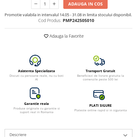
ADAUGA IN COS
Promotie valabila in intervalul 14.05 - 31.08 in limita stocului disponibil.
Cod Produs:
PMP242505010
Adauga la Favorite
Asistenta Specializata
Transport Gratuit
Discuti cu persoane reale, nu cu boti
Beneficiezi de livrare gratuita la
AI
comenzile peste 500 lei
Garantie reala
PLATI SIGURE
Produse originale cu garantie si
Plateste online rapid si in siguranta
suport real in Romania
Descriere