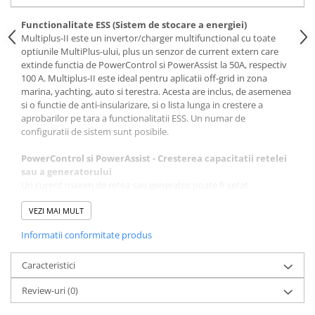
Functionalitate ESS (Sistem de stocare a energiei)
Multiplus-II este un invertor/charger multifunctional cu toate
optiunile MultiPlus-ului, plus un senzor de current extern care
extinde functia de PowerControl si PowerAssist la 50A, respectiv
100 A. Multiplus-II este ideal pentru aplicatii off-grid in zona
marina, yachting, auto si terestra. Acesta are inclus, de asemenea
si o functie de anti-insularizare, si o lista lunga in crestere a
aprobarilor pe tara a functionalitatii ESS. Un numar de
configuratii de sistem sunt posibile.
PowerControl si PowerAssist - Cresterea capacitatii retelei
sau a generatorului
Un curent maxim de retea sau generator poate fi setat.
Multiplus-II va lua apoi in considerare alti consumatori pe parte
de AC si va folosi energia produsa in plus pentru incarcarea
VEZI MAI MULT
bateriilor, astfel prevenind supraincarcarea generatorul sau
Informatii conformitate produs
retelei(functia PowerControl). PowerAssist ia functia
PowerControl si o trimite la un alt nivel. Unde puterea maxima
este necesara doar pentru o anumita perioada de timp,
Caracteristici
Multiplus-II va compensa puterea insuficienta de la generator
Review-uri
(0)
sau retea prin baterii, iar atunci cand consumul se reduce,
surplusul de putere este folosit pentru a reincarca bateriile.