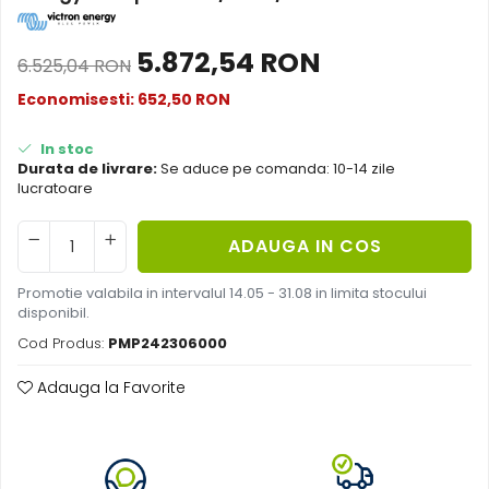
Acumulatori de stocare
5.872,54 RON
Componente sisteme de balcon
6.525,04 RON
Economisesti:
652,50
RON
In stoc
Durata de livrare:
Se aduce pe comanda: 10-14 zile
lucratoare
ADAUGA IN COS
Promotie valabila in intervalul 14.05 - 31.08 in limita stocului
disponibil.
Cod Produs:
PMP242306000
Adauga la Favorite