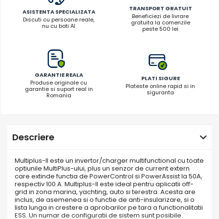
TRANSPORT GRATUIT
ASISTENTA SPECIALIZATA
Beneficiezi de livrare
Discuti cu persoane reale,
gratuita la comenzile
nu cu boti AI
peste 500 lei
GARANTIE REALA
PLATI SIGURE
Produse originale cu
Plateste online rapid si in
garantie si suport real in
siguranta
Romania
Descriere
Multiplus-II este un invertor/charger multifunctional cu toate
optiunile MultiPlus-ului, plus un senzor de current extern
care extinde functia de PowerControl si PowerAssist la 50A,
respectiv 100 A. Multiplus-II este ideal pentru aplicatii off-
grid in zona marina, yachting, auto si terestra. Acesta are
inclus, de asemenea si o functie de anti-insularizare, si o
lista lunga in crestere a aprobarilor pe tara a functionalitatii
ESS. Un numar de configuratii de sistem sunt posibile.