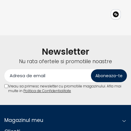
Telemetre
Termometre
Testere
Multimetre de Banc
Accesorii instrumente de masura
Camere Termice
Newsletter
Luxmetru
Osciloscoape
Nu rata ofertele si promotiile noastre
Lichidare stoc
Vreau sa primesc newsletter cu promotiile magazinului. Afla mai
multe in
Politica de Confidentialitate
Magazinul meu