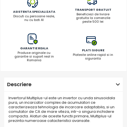
Toate generatoarele
TRANSPORT GRATUIT
ASISTENTA SPECIALIZATA
Panouri Solare Pliabile
Beneficiezi de livrare
Discuti cu persoane reale,
gratuita la comenzile
nu cu boti AI
Cauta dupa marca
peste 500 lei
Bluetti
EcoFlow
Anker
GARANTIE REALA
PLATI SIGURE
Jackery
Produse originale cu
Plateste online rapid si in
garantie si suport real in
siguranta
Oscal
Romania
Pecron
Toate panourile portabile
Kituri solare pentru balcon
Descriere
Frigidere Portabile
Componente Fotovoltaice
Invertorul Multiplus-ul este un invertor cu unda sinusoidala
pura, un incarcator complex de acumulatori ce
Incarcatoare solare
caracterizeaza tehnologia de incarcare adaptabila, si un
comutator de CA de mare viteza, intr-o singura inchidere
Incarcatoare solare MPPT
compacta. Alaturi de aceste functii primare, Multiplus-ul
prezinta numeroase catacteristici avansate.
Incarcatoare solare PWM