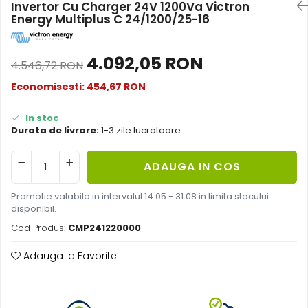
Invertor Cu Charger 24V 1200Va Victron
Oscal
Energy Multiplus C 24/1200/25-16
Xtorm
Vezi toate statiile
4.092,05 RON
Accesorii Statii de Alimentare
4.546,72 RON
Kituri Generatoare Solare
Economisesti:
454,67
RON
Cauta dupa capacitate
In stoc
Pana in 1000W
Durata de livrare:
1-3 zile lucratoare
Intre 1000-2000W
Intre 2000-3000W
ADAUGA IN COS
Peste 3000W
Cauta dupa marca
Promotie valabila in intervalul 14.05 - 31.08 in limita stocului
disponibil.
Bluetti
Cod Produs:
CMP241220000
EcoFlow
Anker
Adauga la Favorite
Jackery
Pecron
Oscal