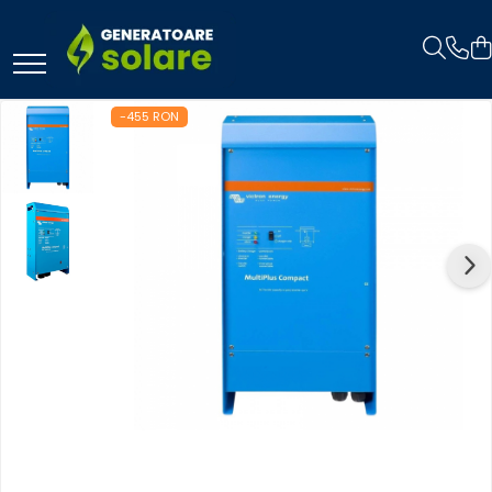
Toate Produsele
-455 RON
Acasa
Statii de Alimentare Portabile
Cauta dupa capacitate
Pana in 1000W
Intre 1000-2000W
Intre 2000-3000W
Peste 3000W
Cauta dupa marca
Bluetti
EcoFlow
Anker
Jackery
Pecron