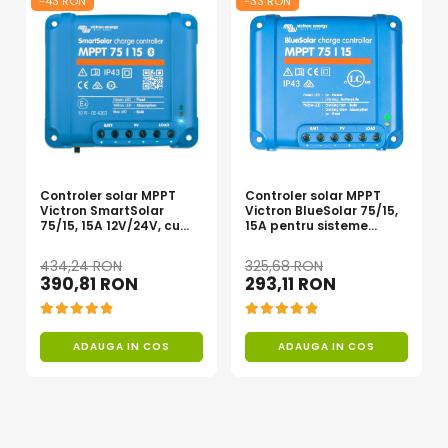
-43 RON
-33 RON
Curent de incarcare de la retea (A) 25;
Acumulatori Gel
Eficienta max. (%) 94;
Temperatura de operare
-40 to +65°C;
Acumulatori Moto
Dimensiune (mm) 375 x 214 x 110;
Greutate (Kg) 10;
Electronice
Invertoare Tensiune
Roboti Pornire Auto
Statii de incarcare vehicule
electrice
Controler solar MPPT
Controler solar MPPT
Victron SmartSolar
Victron BlueSolar 75/15,
UPS Centrale Termice
75/15, 15A 12V/24V, cu
15A pentru sisteme
Bluetooth integrat
solare 12V si 24V
Stabilizatoare Tensiune
434,24 RON
325,68 RON
390,81 RON
293,11 RON
Scule si aparate
Instrumente de masura
Anemometre
ADAUGA IN COS
ADAUGA IN COS
Clampmetre
Detectoare
Multimetre Portabile
Tahometre