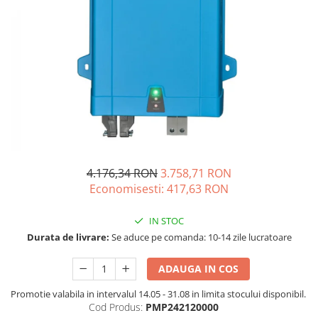
Oscal
Xtorm
Vezi toate statiile
Accesorii Statii de Alimentare
Kituri Generatoare Solare
Cauta dupa capacitate
Pana in 1000W
Intre 1000-2000W
Intre 2000-3000W
4.176,34 RON
3.758,71 RON
Peste 3000W
Economisesti:
417,63
RON
Cauta dupa marca
Bluetti
IN STOC
EcoFlow
Durata de livrare:
Se aduce pe comanda: 10-14 zile lucratoare
Anker
ADAUGA IN COS
Jackery
Pecron
Promotie valabila in intervalul 14.05 - 31.08 in limita stocului disponibil.
Cod Produs:
PMP242120000
Oscal