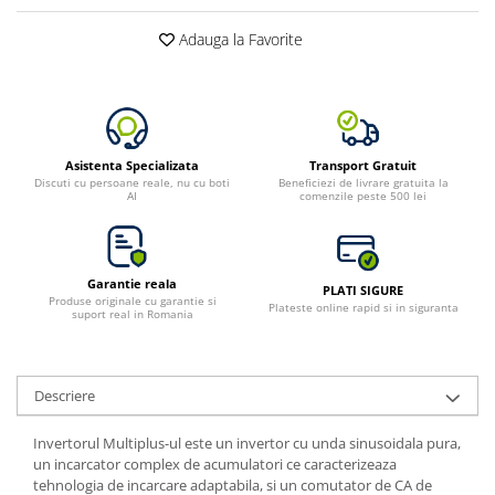
Toate generatoarele
Adauga la Favorite
Panouri Solare Pliabile
Cauta dupa marca
Bluetti
EcoFlow
Asistenta Specializata
Transport Gratuit
Anker
Discuti cu persoane reale, nu cu boti
Beneficiezi de livrare gratuita la
AI
comenzile peste 500 lei
Jackery
Oscal
Pecron
Garantie reala
Toate panourile portabile
PLATI SIGURE
Produse originale cu garantie si
Plateste online rapid si in siguranta
suport real in Romania
Kituri solare pentru balcon
Frigidere Portabile
Componente Fotovoltaice
Descriere
Incarcatoare solare
Incarcatoare solare MPPT
Invertorul Multiplus-ul este un invertor cu unda sinusoidala pura,
un incarcator complex de acumulatori ce caracterizeaza
Incarcatoare solare PWM
tehnologia de incarcare adaptabila, si un comutator de CA de