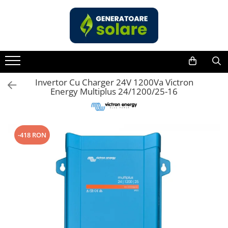
Toate Produsele
Acasa
Statii de Alimentare Portabile
Cauta dupa capacitate
Invertor Cu Charger 24V 1200Va Victron
Energy Multiplus 24/1200/25-16
Pana in 1000W
Intre 1000-2000W
Intre 2000-3000W
-418 RON
Peste 3000W
Cauta dupa marca
Bluetti
EcoFlow
Anker
Jackery
Pecron