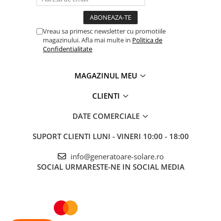
Telemetre
Termometre
Vreau sa primesc newsletter cu promotiile
Testere
magazinului. Afla mai multe in
Politica de
Confidentialitate
Multimetre de Banc
Accesorii instrumente de masura
MAGAZINUL MEU
Camere Termice
Luxmetru
CLIENTI
Osciloscoape
Lichidare stoc
DATE COMERCIALE
SUPORT CLIENTI
LUNI - VINERI 10:00 - 18:00
info@generatoare-solare.ro
SOCIAL
URMARESTE-NE IN SOCIAL MEDIA