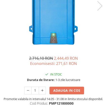
Vezi toate statiile
Accesorii Statii de Alimentare
Kituri Generatoare Solare
Cauta dupa capacitate
Pana in 1000W
Intre 1000-2000W
Intre 2000-3000W
Peste 3000W
Cauta dupa marca
2.716,10 RON
2.444,49 RON
Bluetti
Economisesti:
271,61
RON
EcoFlow
Anker
IN STOC
Pecron
Durata de livrare:
1-3 zile lucratoare
Oscal
ADAUGA IN COS
Toate generatoarele
Promotie valabila in intervalul 14.05 - 31.08 in limita stocului disponibil.
Panouri Solare Pliabile
Cod Produs:
PMP121800000
Cauta dupa marca