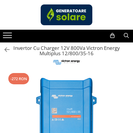
Toate Produsele
Acasa
Statii de Alimentare Portabile
Cauta dupa capacitate
Invertor Cu Charger 12V 800Va Victron Energy
Multiplus 12/800/35-16
Pana in 1000W
Intre 1000-2000W
Intre 2000-3000W
-272 RON
Peste 3000W
Cauta dupa marca
Bluetti
EcoFlow
Anker
Pecron
Oscal