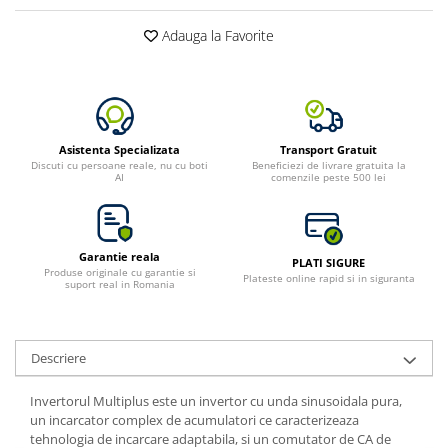
Bluetti
Adauga la Favorite
EcoFlow
Anker
Oscal
Pecron
Asistenta Specializata
Transport Gratuit
Toate panourile portabile
Discuti cu persoane reale, nu cu boti
Beneficiezi de livrare gratuita la
AI
comenzile peste 500 lei
Kituri solare pentru balcon
Frigidere Portabile
Componente Fotovoltaice
Garantie reala
PLATI SIGURE
Incarcatoare solare
Produse originale cu garantie si
Plateste online rapid si in siguranta
suport real in Romania
Incarcatoare solare MPPT
Incarcatoare solare PWM
Interfete si cabluri
Descriere
Cabluri panouri fotovoltaice
Invertorul Multiplus este un invertor cu unda sinusoidala pura,
Cabluri pentru echipamente
un incarcator complex de acumulatori ce caracterizeaza
fotovoltaice
tehnologia de incarcare adaptabila, si un comutator de CA de