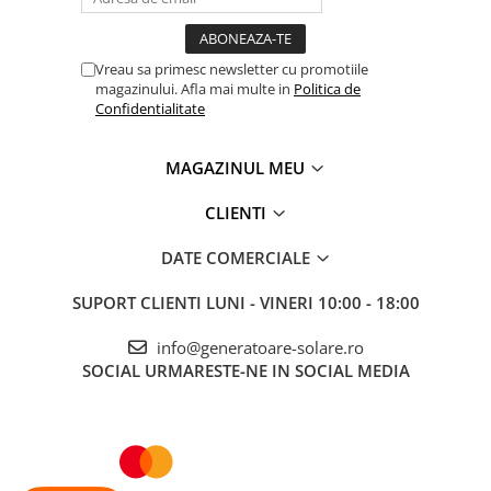
Accesorii instrumente de masura
Camere Termice
Vreau sa primesc newsletter cu promotiile
Luxmetru
magazinului. Afla mai multe in
Politica de
Confidentialitate
Osciloscoape
Lichidare stoc
MAGAZINUL MEU
CLIENTI
DATE COMERCIALE
SUPORT CLIENTI
LUNI - VINERI 10:00 - 18:00
info@generatoare-solare.ro
SOCIAL
URMARESTE-NE IN SOCIAL MEDIA