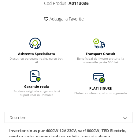
Cod Produs:
A0113036
Adauga la Favorite
Asistenta Specializata
Transport Gratuit
Discuti cu persoane reale, nu cu boti
Beneficiezi de livrare gratuita la
AI
comenzile peste 500 lei
Garantie reala
PLATI SIGURE
Produse originale cu garantie si
Plateste online rapid si in siguranta
suport real in Romania
Descriere
Invertor sinus pur 4000W 12V 230V, varf 8000W, TED Electric,
pentru auto, panouri solare, rulota, casa si cabana