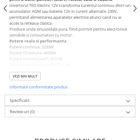
Invertorul TED Electric 12V transforma curentul continuu dintr-un
acumulator AGM sau baterie 12V in curent alternativ 230V,
permitand alimentarea aparatelor electrice atunci cand nu ai
acces la reteaua clasica.
Produce unda sinusoidala pura, fiind potrivit pentru electronice
sensibile si consumatori cu motor.
Putere reala si performanta
Putere continua: 3200W
Putere 15 minute: 4000W
Putere maxima (varf): 8000W
Distorsiune armonica (THD): < 3%
Eficienta: pana la 94.8% la 70% sarcina
Este un invertor puternic, capabil sa alimenteze simultan mai
VEZI MAI MULT
multi consumatori mari.
Informatii conformitate produs
Ce poti alimenta concret
✔ Frigider + congelator
✔ Masina de spalat
Specificatii
✔ Cuptor cu microunde
Review-uri
(0)
✔ Scule electrice profesionale
✔ Pompe de apa
✔ TV, iluminat, laptop-uri
Important: consumul total simultan nu trebuie sa depaseasca
3200W continuu.