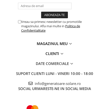
Cabane fara retea
Pachet inclus
Invertor
Cabluri pentru conectare la acumulator
Vreau sa primesc newsletter cu promotiile
Instalare corecta
magazinului. Afla mai multe in
Politica de
Calculati consumul total si asigurati-va ca nu depaseste
Confidentialitate
3200W continuu.
Asigurati-va ca invertorul este oprit.
Conectati cablul negru la borna negativa (-).
MAGAZINUL MEU
Conectati cablul rosu la borna pozitiva (+).
Porniti invertorul, apoi dispozitivul conectat.
CLIENTI
Este o solutie potrivita pentru aplicatii off-grid serioase pe 12V,
unde este necesara putere mare si unda sinusoidala pura.
DATE COMERCIALE
SUPORT CLIENTI
LUNI - VINERI 10:00 - 18:00
info@generatoare-solare.ro
SOCIAL
URMARESTE-NE IN SOCIAL MEDIA