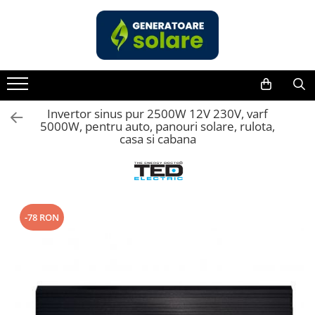
Toate Produsele
Acasa
Statii de Alimentare Portabile
Cauta dupa capacitate
Invertor sinus pur 2500W 12V 230V, varf
5000W, pentru auto, panouri solare, rulota,
Pana in 1000W
casa si cabana
Intre 1000-2000W
Intre 2000-3000W
Peste 3000W
Cauta dupa marca
-78 RON
Bluetti
EcoFlow
Anker
Pecron
Oscal