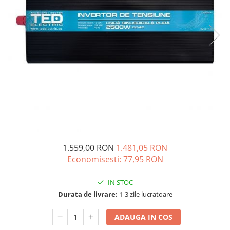
Vezi toate statiile
Accesorii Statii de Alimentare
Kituri Generatoare Solare
Cauta dupa capacitate
Pana in 1000W
Intre 1000-2000W
Intre 2000-3000W
Peste 3000W
Cauta dupa marca
Bluetti
EcoFlow
1.559,00 RON
1.481,05 RON
Economisesti:
77,95
RON
Anker
Pecron
IN STOC
Oscal
Durata de livrare:
1-3 zile lucratoare
Toate generatoarele
Panouri Solare Pliabile
ADAUGA IN COS
Cauta dupa marca