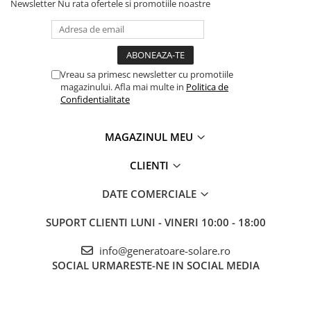
Newsletter
Nu rata ofertele si promotiile noastre
Ambarcatiuni
Accesorii instrumente de masura
Sisteme solare 12V
Camere Termice
Cabane fara retea
Pachet inclus
Luxmetru
Invertor
Osciloscoape
Vreau sa primesc newsletter cu promotiile
Cabluri pentru conectarea la acumulator
magazinului. Afla mai multe in
Politica de
Instalare corecta
Lichidare stoc
Confidentialitate
Calculati consumul total si verificati sa nu depaseasca 2000W
continuu.
Opriti invertorul inainte de conectare.
MAGAZINUL MEU
Conectati cablul negru la borna negativa (-).
Conectati cablul rosu la borna pozitiva (+).
CLIENTI
Porniti invertorul, apoi aparatul conectat.
Este o solutie potrivita pentru aplicatii off-grid medii pe 12V, unde
DATE COMERCIALE
este necesara putere serioasa, dar fara a intra in zona extrema de
peste 3000W pe 12V.
SUPORT CLIENTI
LUNI - VINERI 10:00 - 18:00
info@generatoare-solare.ro
SOCIAL
URMARESTE-NE IN SOCIAL MEDIA