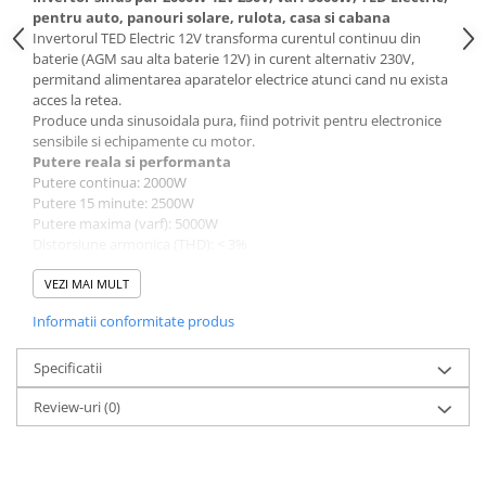
Protectii si izolatoare de baterii
pentru auto, panouri solare, rulota, casa si cabana
Accesorii
Invertorul TED Electric 12V transforma curentul continuu din
baterie (AGM sau alta baterie 12V) in curent alternativ 230V,
Monitorizare si control
permitand alimentarea aparatelor electrice atunci cand nu exista
acces la retea.
Convertoare DC - DC
Produce unda sinusoidala pura, fiind potrivit pentru electronice
Invertoare Off-grid
sensibile si echipamente cu motor.
Putere reala si performanta
Incarcatoare de retea
Putere continua: 2000W
Putere 15 minute: 2500W
Acumulatori de stocare
Putere maxima (varf): 5000W
Componente sisteme de balcon
Distorsiune armonica (THD): < 3%
Eficienta: pana la 94.8% la 70% sarcina
Iluminat solar
Curent fara sarcina: < 1.6A
VEZI MAI MULT
Acumulatori
Poate sustine simultan mai multi consumatori, atat timp cat nu
Informatii conformitate produs
se depaseste 2000W continuu.
Acumulatori Standard Plumb
Ce poti alimenta concret
Acumulatori Litiu
✔ Frigider
Specificatii
✔ Cuptor cu microunde
Acumulatori Gel
Review-uri
(0)
✔ Masina de spalat (fara incalzire simultana mare)
✔ Scule electrice
Acumulatori Moto
✔ Pompe de apa
Electronice
✔ TV, iluminat, laptop-uri