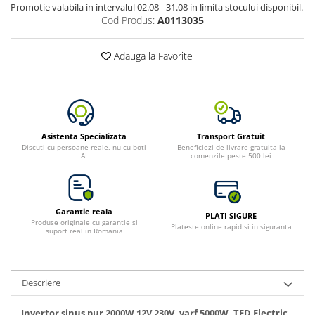
Promotie valabila in intervalul 02.08 - 31.08 in limita stocului disponibil.
Bluetti
Cod Produs:
A0113035
EcoFlow
Anker
Adauga la Favorite
Oscal
Pecron
Toate panourile portabile
Kituri solare pentru balcon
Asistenta Specializata
Transport Gratuit
Discuti cu persoane reale, nu cu boti
Beneficiezi de livrare gratuita la
Frigidere Portabile
AI
comenzile peste 500 lei
Componente Fotovoltaice
Incarcatoare solare
Incarcatoare solare MPPT
Garantie reala
PLATI SIGURE
Produse originale cu garantie si
Incarcatoare solare PWM
Plateste online rapid si in siguranta
suport real in Romania
Interfete si cabluri
Cabluri panouri fotovoltaice
Descriere
Cabluri pentru echipamente
fotovoltaice
Invertor sinus pur 2000W 12V 230V, varf 5000W, TED Electric,