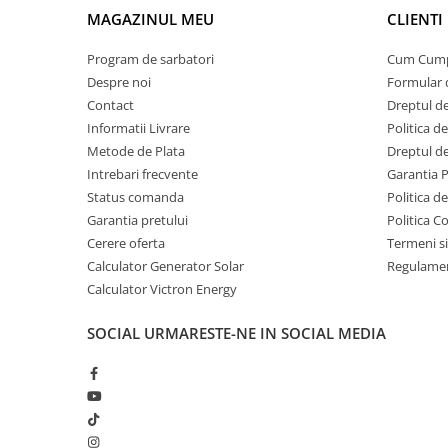
Invertor
MAGAZINUL MEU
CLIENTI
Cabluri pentru conectarea la acumulator
Acumulatori Gel
Instalare corecta
Acumulatori Moto
Calculati consumul total si verificati sa nu depaseasca
Program de sarbatori
Cum Cum
Opriti invertorul inainte de conectare.
Despre noi
Formular 
Electronice
Conectati cablul negru la borna negativa (-).
Contact
Dreptul de
Invertoare Tensiune
Conectati cablul rosu la borna pozitiva (+).
Informatii Livrare
Politica d
Porniti invertorul, apoi dispozitivul conectat.
Roboti Pornire Auto
Metode de Plata
Dreptul de
Este o solutie echilibrata pentru aplicatii off-grid medii pe 
Statii de incarcare vehicule
ridicata si putere suficienta pentru majoritatea consumator
Intrebari frecvente
Garantia 
electrice
Status comanda
Politica d
Garantia pretului
Politica C
UPS Centrale Termice
Cerere oferta
Termeni si
Stabilizatoare Tensiune
Calculator Generator Solar
Regulamen
Scule si aparate
Calculator Victron Energy
Instrumente de masura
SOCIAL
URMARESTE-NE IN SOCIAL MEDIA
Anemometre
Clampmetre
Detectoare
Multimetre Portabile
Tahometre