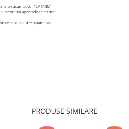
 dintr-un acumulator 12V (AGM
 alimentarea aparatelor electrice
ronice sensibile si echipamente
ul nu depaseste 1200W continuu.
PRODUSE SIMILARE
asca 1200W continuu.
0A in sarcina mare.