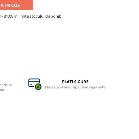
A IN COS
- 31.08 in limita stocului disponibil.
PLATI SIGURE
ntie si
Plateste online rapid si in siguranta
nia