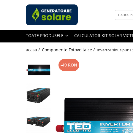
Toate Produsele
Acasa
TOATE PRODUSELE
CALCULATOR KIT SOLAR VIC
Statii de Alimentare Portabile
Cauta dupa capacitate
acasa /
Componente Fotovoltaice /
Invertor sinus pur 1
Pana in 1000W
Intre 1000-2000W
-49 RON
Intre 2000-3000W
Peste 3000W
Cauta dupa marca
Bluetti
EcoFlow
Anker
Jackery
Pecron