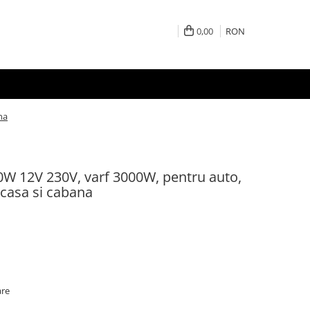
0,00
RON
na
0W 12V 230V, varf 3000W, pentru auto,
 casa si cabana
are