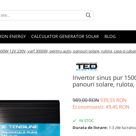
TRON ENERGY
CALCULATOR GENERATOR SOLAR
BLOG
500W 12V 230V, varf 3000W, pentru auto, panouri solare, rulota, casa si caba
Invertor sinus pur 150
panouri solare, rulota,
989,00 RON
939,55 RON
Economisesti:
49,45
RON
IN STOC
Durata de livrare:
1-3 zile lucrato