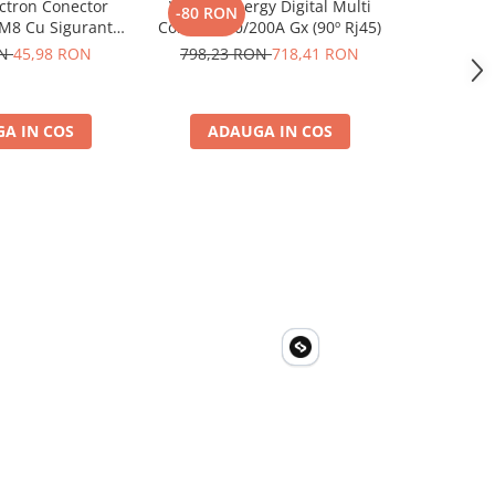
ctron Conector
Victron Energy Digital Multi
Invertor 
-80 RON
-59 RO
 M8 Cu Siguranta
Control 200/200A Gx (90º Rj45)
230V, v
 Ato De 30A
Phoenix, p
ON
45,98 RON
798,23 RON
718,41 RON
593,88
4 M8, siguranta
solare, ru
00110014)
A IN COS
ADAUGA IN COS
ADA