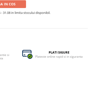
A IN COS
- 31.08 in limita stocului disponibil.
PLATI SIGURE
ntie si
Plateste online rapid si in siguranta
nia