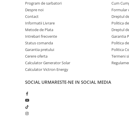
Invertoare Tensiune
Greutate (Kg) 1,3;
Program de sarbatori
Cum Cum
Fisa tehnica:
https://www.victronenergy.ro/upload/docum
Despre noi
Formular 
Roboti Pornire Auto
charge-controller-MPPT-100-30-&-100-50-EN.pdf
Contact
Dreptul de
Va rugam sa consultati cartea tehnica pentru detalii
Statii de incarcare vehicule
Informatii Livrare
Politica d
electrice
Metode de Plata
Dreptul de
UPS Centrale Termice
Intrebari frecvente
Garantia 
Stabilizatoare Tensiune
Status comanda
Politica d
Garantia pretului
Politica C
Scule si aparate
Cerere oferta
Termeni si
Instrumente de masura
Calculator Generator Solar
Regulamen
Anemometre
Calculator Victron Energy
Clampmetre
SOCIAL
URMARESTE-NE IN SOCIAL MEDIA
Detectoare
Multimetre Portabile
Tahometre
Telemetre
Termometre
Testere
Multimetre de Banc