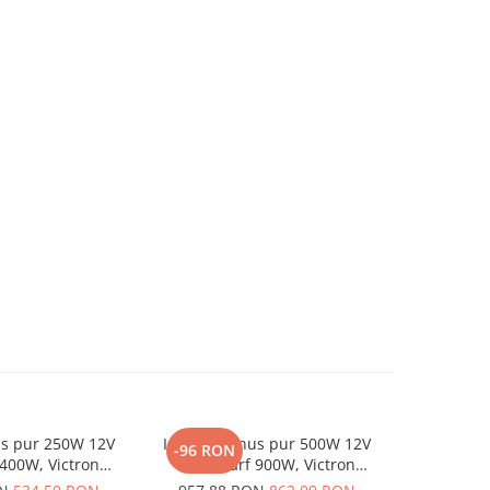
us pur 250W 12V
Invertor sinus pur 500W 12V
Controler
-96 RON
-50 RO
 400W, Victron
230V, varf 900W, Victron
Victron Bl
ru auto, panouri
Phoenix, pentru auto, panouri