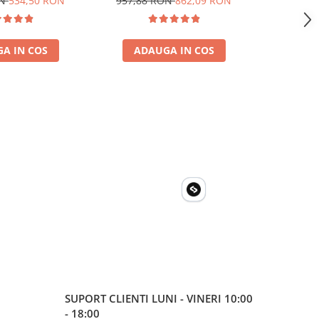
ON
534,50 RON
957,88 RON
862,09 RON
498,10
a, casa si cabana
solare, rulota, casa si cabana
A IN COS
ADAUGA IN COS
ADA
SUPORT CLIENTI
LUNI - VINERI 10:00
- 18:00