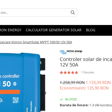
TRON ENERGY
CALCULATOR GENERATOR SOLAR
BLOG
incarcare Victron SmartSolar MPPT 100/50 12V 50A
Controler solar de in
12V 50A
1 Review
1.258,99 RON
1.133,09 RON
Economisesti:
125,90
RON
IN STOC
Durata de livrare:
1-3 zile lucrato