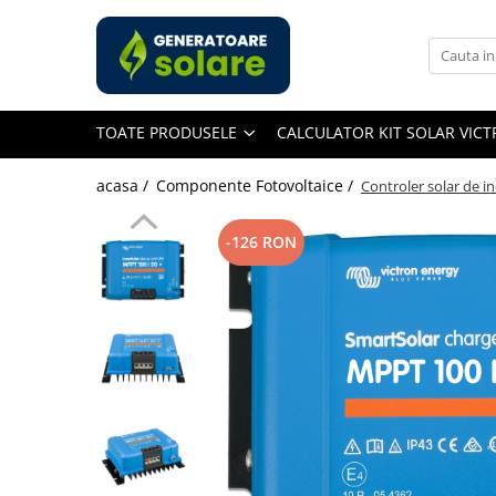
Toate Produsele
Acasa
TOATE PRODUSELE
CALCULATOR KIT SOLAR VIC
Statii de Alimentare Portabile
Cauta dupa capacitate
acasa /
Componente Fotovoltaice /
Controler solar de 
Pana in 1000W
Intre 1000-2000W
-126 RON
Intre 2000-3000W
Peste 3000W
Cauta dupa marca
Bluetti
EcoFlow
Anker
Pecron
Oscal