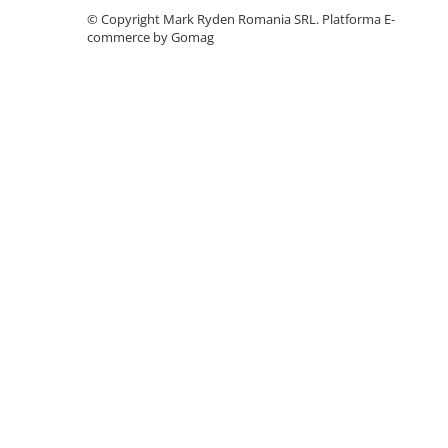
©️ Copyright Mark Ryden Romania SRL.
Platforma E-
Accesorii instrumente de masura
commerce by Gomag
Camere Termice
Luxmetru
Osciloscoape
Lichidare stoc