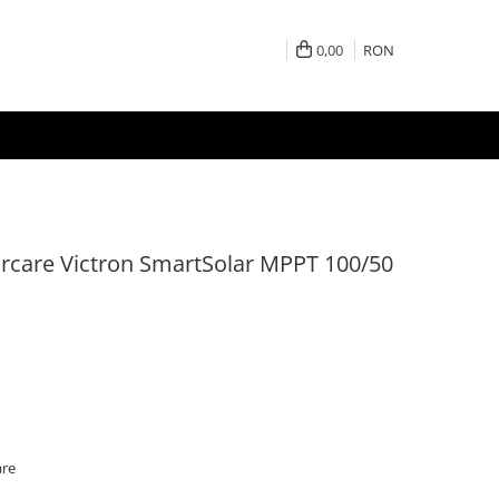
0,00
RON
carcare Victron SmartSolar MPPT 100/50
are