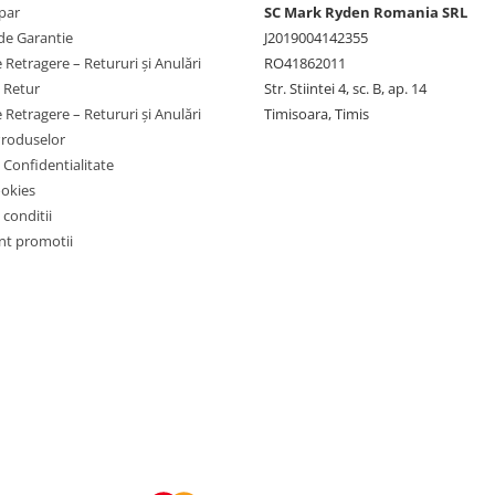
par
SC Mark Ryden Romania SRL
ents/Datasheet-SmartSolar-
de Garantie
J2019004142355
 Retragere – Retururi și Anulări
RO41862011
 complete!
e Retur
Str. Stiintei 4, sc. B, ap. 14
 Retragere – Retururi și Anulări
Timisoara, Timis
Produselor
e Confidentialitate
ookies
 conditii
t promotii