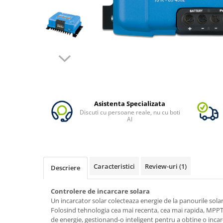
Vezi toate statiile
Accesorii Statii de Alimentare
Kituri Generatoare Solare
Cauta dupa capacitate
Pana in 1000W
Intre 1000-2000W
Intre 2000-3000W
Peste 3000W
Asistenta Specializata
Cauta dupa marca
Discuti cu persoane reale, nu cu boti
AI
Bluetti
EcoFlow
Anker
Pecron
Caracteristici
Review-uri
(1)
Descriere
Oscal
Controlere de incarcare solara
Toate generatoarele
Un incarcator solar colecteaza energie de la panourile solare
Panouri Solare Pliabile
Folosind tehnologia cea mai recenta, cea mai rapida, MPP
de energie, gestionand-o inteligent pentru a obtine o incar
Cauta dupa marca