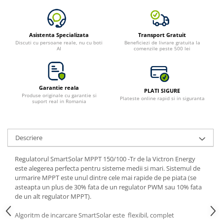
Asistenta Specializata
Transport Gratuit
Discuti cu persoane reale, nu cu boti
Beneficiezi de livrare gratuita la
AI
comenzile peste 500 lei
Garantie reala
PLATI SIGURE
Produse originale cu garantie si
Plateste online rapid si in siguranta
suport real in Romania
Descriere
Regulatorul SmartSolar MPPT 150/100 -Tr de la Victron Energy
este alegerea perfecta pentru sisteme medii si mari. Sistemul de
urmarire MPPT este unul dintre cele mai rapide de pe piata (se
asteapta un plus de 30% fata de un regulator PWM sau 10% fata
de un alt regulator MPPT).
Algoritm de incarcare SmartSolar este flexibil, complet