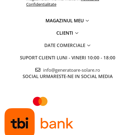
Confidentialitate
Eficienta: 96%;
Numar de iesiri: 3;
Temperatura de operare
-20 to +60°C;
MAGAZINUL MEU
Dimensiune (mm) 180 x 249 x 100;
Greutate (Kg) 3.5;
CLIENTI
Va rugam sa consultati cartea tehnica pentru detalii
DATE COMERCIALE
complete!
SUPORT CLIENTI
LUNI - VINERI 10:00 - 18:00
info@generatoare-solare.ro
SOCIAL
URMARESTE-NE IN SOCIAL MEDIA