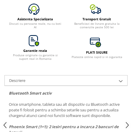
Asistenta Specializata
Transport Gratuit
Discuti cu persoane reale, nu cu boti
Beneficiezi de livrare gratuita la
AI
comenzile peste 500 lei
Garantie reala
PLATI SIGURE
Produse originale cu garantie si
Plateste online rapid si in siguranta
suport real in Romania
Descriere
Bluetooth Smart activ
Orice smartphone, tableta sau alt dispozitiv cu Bluetooth active
poate fi folosit pentru a schimba setarile sau pentru a actualiza
chargerul atunci cand noi functii software sunt disponibile.
Phoenix Smart (1+1): 2 iesiri pentru a incarca 2 bancuri de