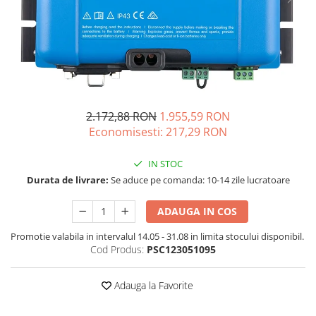
Vezi toate statiile
Accesorii Statii de Alimentare
Kituri Generatoare Solare
Cauta dupa capacitate
Pana in 1000W
Intre 1000-2000W
2.172,88 RON
1.955,59 RON
Intre 2000-3000W
Economisesti:
217,29
RON
Peste 3000W
Cauta dupa marca
IN STOC
Durata de livrare:
Se aduce pe comanda: 10-14 zile lucratoare
Bluetti
EcoFlow
ADAUGA IN COS
Anker
Pecron
Promotie valabila in intervalul 14.05 - 31.08 in limita stocului disponibil.
Cod Produs:
PSC123051095
Oscal
Toate generatoarele
Adauga la Favorite
Panouri Solare Pliabile
Cauta dupa marca