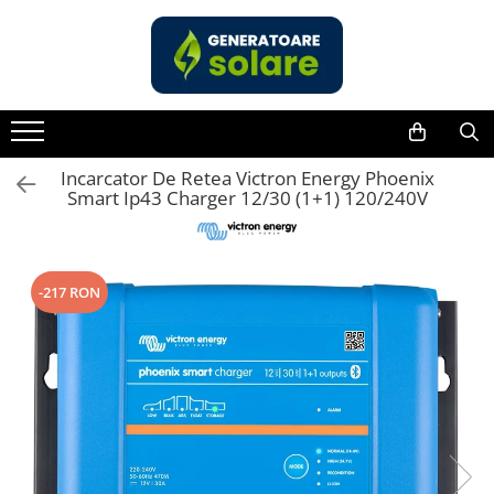
Toate Produsele
Acasa
Statii de Alimentare Portabile
Cauta dupa capacitate
Incarcator De Retea Victron Energy Phoenix
Smart Ip43 Charger 12/30 (1+1) 120/240V
Pana in 1000W
Intre 1000-2000W
Intre 2000-3000W
-217 RON
Peste 3000W
Cauta dupa marca
Bluetti
EcoFlow
Anker
Pecron
Oscal