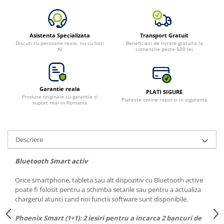
Bluetti
EcoFlow
Asistenta Specializata
Transport Gratuit
Anker
Discuti cu persoane reale, nu cu boti
Beneficiezi de livrare gratuita la
AI
comenzile peste 500 lei
Oscal
Pecron
Toate panourile portabile
Garantie reala
PLATI SIGURE
Kituri solare pentru balcon
Produse originale cu garantie si
Plateste online rapid si in siguranta
suport real in Romania
Frigidere Portabile
Componente Fotovoltaice
Incarcatoare solare
Descriere
Incarcatoare solare MPPT
Bluetooth Smart activ
Incarcatoare solare PWM
Interfete si cabluri
Orice smartphone, tableta sau alt dispozitiv cu Bluetooth active
poate fi folosit pentru a schimba setarile sau pentru a actualiza
Cabluri panouri fotovoltaice
chargerul atunci cand noi functii software sunt disponibile.
Cabluri pentru echipamente
fotovoltaice
Phoenix Smart (1+1): 2 iesiri pentru a incarca 2 bancuri de