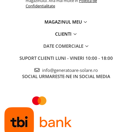
magazinului. Afla mai multe in
Politica de
Numar de iesiri: 2;
Confidentialitate
Temperatura de operare
-20 to +60°C;
Accesorii instrumente de masura
Dimensiune (mm) 180 x 249 x 100;
Camere Termice
Greutate (Kg) 3.5;
MAGAZINUL MEU
Luxmetru
Va rugam sa consultati cartea tehnica pentru detalii
Osciloscoape
CLIENTI
complete!
Lichidare stoc
DATE COMERCIALE
SUPORT CLIENTI
LUNI - VINERI 10:00 - 18:00
info@generatoare-solare.ro
SOCIAL
URMARESTE-NE IN SOCIAL MEDIA