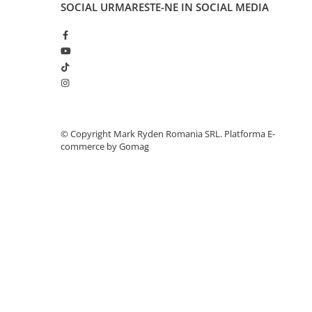
SOCIAL
URMARESTE-NE IN SOCIAL MEDIA
Telemetre
Termometre
Testere
Multimetre de Banc
Accesorii instrumente de masura
Camere Termice
Luxmetru
©️ Copyright Mark Ryden Romania SRL.
Platforma E-
Osciloscoape
commerce by Gomag
Lichidare stoc