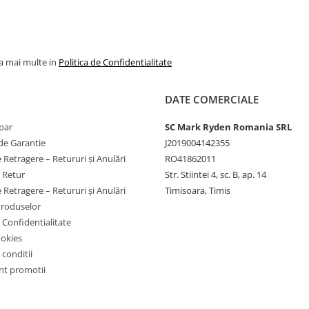
la mai multe in
Politica de Confidentialitate
DATE COMERCIALE
par
SC Mark Ryden Romania SRL
de Garantie
J2019004142355
 Retragere – Retururi și Anulări
RO41862011
e Retur
Str. Stiintei 4, sc. B, ap. 14
 Retragere – Retururi și Anulări
Timisoara, Timis
Produselor
e Confidentialitate
ookies
 conditii
t promotii