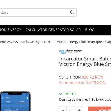
TRON ENERGY
CALCULATOR GENERATOR SOLAR
BLOG
erie, 24V 8A, Plumb, Gel, Agm, Lithium, Victron Energy Blue Smart Ip65 Cha
Incarcator Smart Bater
Victron Energy Blue S
931,91 RON
838,72 RON
Economisesti:
93,19
RON
IN STOC
Durata de livrare:
1-3 zile lucrato
ADAUG