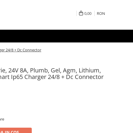
0,00
RON
rger 24/8 + Dc Connector
ie, 24V 8A, Plumb, Gel, Agm, Lithium,
mart Ip65 Charger 24/8 + Dc Connector
are
A IN COS