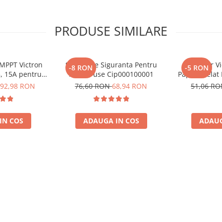
PRODUSE SIMILARE
 MPPT Victron
Suport De Siguranta Pentru
Conector Vi
 complete!
-8 RON
-5 RON
5, 15A pentru
Mega-Fuse Cip000100001
Papuc Inelat
e 12V si 24V
Fuzibila
92,98 RON
76,60 RON
68,94 RON
51,06 R
Bpc90011001
(BPC9
IN COS
ADAUGA IN COS
ADAUG