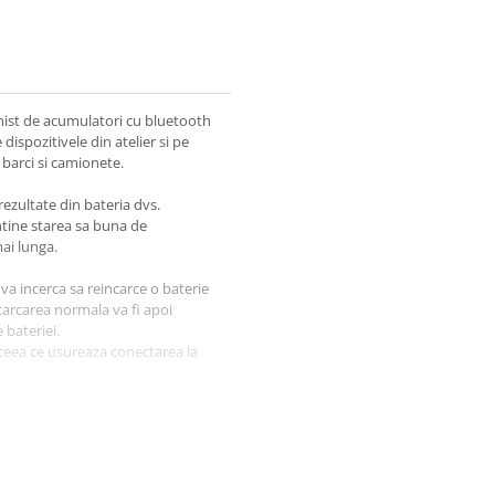
onist de acumulatori cu bluetooth
dispozitivele din atelier si pe
 barci si camionete.
rezultate din bateria dvs.
ntine starea sa buna de
mai lunga.
va incerca sa reincarce o baterie
carcarea normala va fi apoi
 bateriei.
- ceea ce usureaza conectarea la