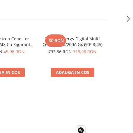
ctron Conector
Victron Energy Digital Multi
Invertor 
-80 RON
-59 RO
 M8 Cu Siguranta
Control 200/200A Gx (90º Rj45)
230V, v
 Ato De 30A
Phoenix, p
ON
45,96 RON
797,86 RON
718,08 RON
593,61
4 M8, siguranta
solare, ru
00110014)
A IN COS
ADAUGA IN COS
ADA