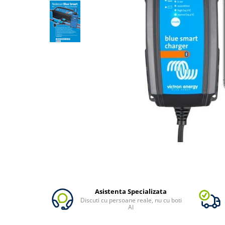
Oscal
Xtorm
Vezi toate statiile
Accesorii Statii de Alimentare
Kituri Generatoare Solare
Cauta dupa capacitate
Pana in 1000W
Intre 1000-2000W
Intre 2000-3000W
Peste 3000W
Cauta dupa marca
Bluetti
EcoFlow
Anker
Asistenta Specializata
Jackery
Discuti cu persoane reale, nu cu boti
Pecron
AI
Oscal