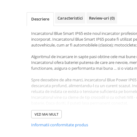
Toate generatoarele
Panouri Solare Pliabile
Caracteristici
Review-uri
(0)
Descriere
Cauta dupa marca
Bluetti
Incarcatorul Blue Smart IP65 este noul incarcator profesi
incorporat. Incarcatorul Blue Smart IP65 poate fi utilizat pe 
EcoFlow
autovehicule, cum ar fi automobilele (clasice); motociclete;
Anker
Jackery
Algoritmul de incarcare in sapte pasi obtine cele mai bune 
Incarcatorul ofera bateriei puterea de care are nevoie, me
Oscal
functionare, asigura o performanta mai buna ... si o viata 
Pecron
Toate panourile portabile
Spre deosebire de alte marci, incarcatorul Blue Power IP65 
descarcata profund, alimentandu-l cu un curent scazut. In
Kituri solare pentru balcon
reluata de indata ce exista o tensiune suficienta pe bornele
Frigidere Portabile
Incarcatorul vine cu cleme de tip crocodil si cu ocheti M8 
baterie. Daca doriti, il puteti lasa permanent conectat.
Componente Fotovoltaice
GARANTIE 5 ANI
Incarcatoare solare
VEZI MAI MULT
Specificatii tehnice:
Incarcatoare solare MPPT
Informatii conformitate produs
Voltaj Baterie: 24V;
Incarcatoare solare PWM
Curent maxim de incarcare: 8A;