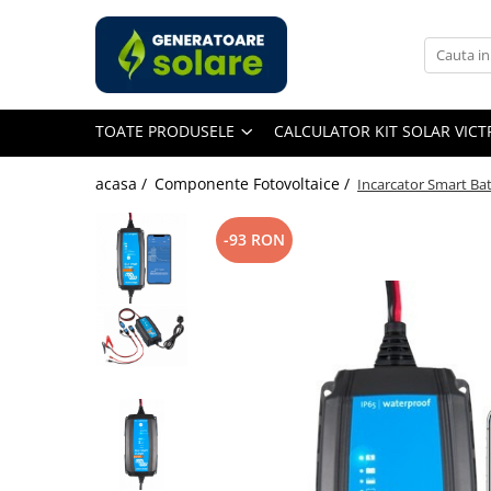
Toate Produsele
Acasa
TOATE PRODUSELE
CALCULATOR KIT SOLAR VIC
Statii de Alimentare Portabile
Cauta dupa capacitate
acasa /
Componente Fotovoltaice /
Incarcator Smart Bat
Pana in 1000W
Intre 1000-2000W
-93 RON
Intre 2000-3000W
Peste 3000W
Cauta dupa marca
Bluetti
EcoFlow
Anker
Jackery
Pecron