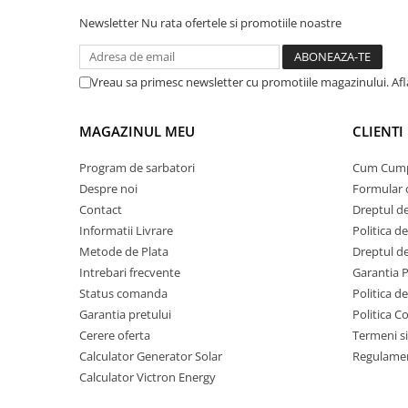
Acumulatori Gel
Newsletter
Nu rata ofertele si promotiile noastre
Acumulatori Moto
Electronice
Vreau sa primesc newsletter cu promotiile magazinului. Af
Invertoare Tensiune
Roboti Pornire Auto
MAGAZINUL MEU
CLIENTI
Statii de incarcare vehicule
Program de sarbatori
Cum Cum
electrice
Despre noi
Formular 
UPS Centrale Termice
Contact
Dreptul de
Stabilizatoare Tensiune
Informatii Livrare
Politica d
Metode de Plata
Dreptul de
Scule si aparate
Intrebari frecvente
Garantia 
Instrumente de masura
Status comanda
Politica d
Anemometre
Garantia pretului
Politica C
Clampmetre
Cerere oferta
Termeni si
Calculator Generator Solar
Regulamen
Detectoare
Calculator Victron Energy
Multimetre Portabile
Tahometre