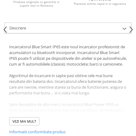
Interfete si cabluri
Produse originale cu garantie si
Plateste online rapid si in siguranta
suport real in Romania
Cabluri panouri fotovoltaice
Cabluri pentru echipamente
fotovoltaice
Descriere
Protectii si izolatoare de baterii
Accesorii
Incarcatorul Blue Smart IP65 este noul incarcator profesionist de
Monitorizare si control
acumulatori cu bluetooth incorporat. Incarcatorul Blue Smart
IP65 poate fi utilizat pe dispozitivele din atelier si pe autovehicule,
Convertoare DC - DC
cum ar fi automobilele (clasice); motociclete; barci si camionete.
Invertoare Off-grid
Algoritmul de incarcare in sapte pasi obtine cele mai bune
Incarcatoare de retea
rezultate din bateria dvs. Incarcatorul ofera bateriei puterea de
care are nevoie, mentine starea sa buna de functionare, asigura o
Acumulatori de stocare
performanta mai buna ... si o viata mai lunga.
Componente sisteme de balcon
Spre deosebire de alte marci, incarcatorul Blue Power IP65 va
Iluminat solar
incerca sa reincarce o baterie descarcata profund, alimentandu-l
Acumulatori
cu un curent scazut. Incarcarea normala va fi apoi reluata de
indata ce exista o tensiune suficienta pe bornele bateriei.
VEZI MAI MULT
Acumulatori Standard Plumb
Incarcatorul vine cu cleme de tip crocodil si cu ocheti M8 - ceea ce
Informatii conformitate produs
Acumulatori Litiu
usureaza conectarea la baterie. Daca doriti, il puteti lasa