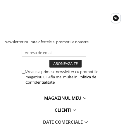
Telemetre
Termometre
Testere
Multimetre de Banc
Accesorii instrumente de masura
Newsletter
Nu rata ofertele si promotiile noastre
Camere Termice
Luxmetru
Osciloscoape
Lichidare stoc
Vreau sa primesc newsletter cu promotiile
magazinului. Afla mai multe in
Politica de
Confidentialitate
MAGAZINUL MEU
CLIENTI
DATE COMERCIALE