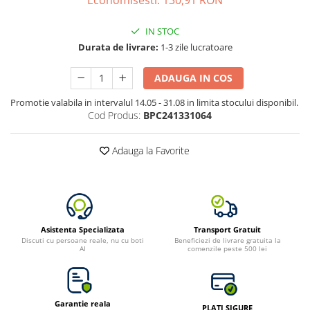
Economisesti:
130,91
RON
Toate generatoarele
IN STOC
Panouri Solare Pliabile
Durata de livrare:
1-3 zile lucratoare
Cauta dupa marca
Bluetti
ADAUGA IN COS
EcoFlow
Promotie valabila in intervalul 14.05 - 31.08 in limita stocului disponibil.
Anker
Cod Produs:
BPC241331064
Jackery
Oscal
Adauga la Favorite
Pecron
Toate panourile portabile
Kituri solare pentru balcon
Frigidere Portabile
Asistenta Specializata
Transport Gratuit
Componente Fotovoltaice
Discuti cu persoane reale, nu cu boti
Beneficiezi de livrare gratuita la
AI
comenzile peste 500 lei
Incarcatoare solare
Incarcatoare solare MPPT
Incarcatoare solare PWM
Garantie reala
PLATI SIGURE