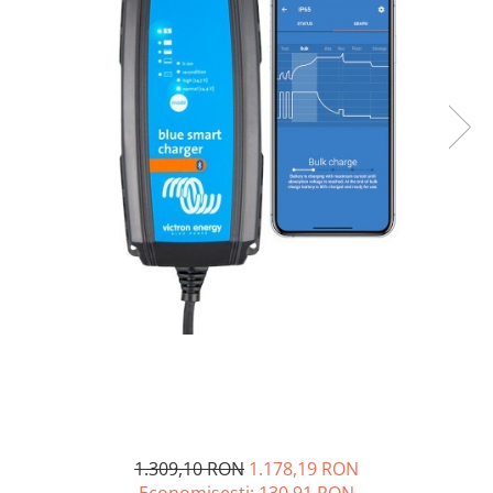
Oscal
Xtorm
Vezi toate statiile
Accesorii Statii de Alimentare
Kituri Generatoare Solare
Cauta dupa capacitate
Pana in 1000W
Intre 1000-2000W
Intre 2000-3000W
Peste 3000W
Cauta dupa marca
Bluetti
EcoFlow
Anker
Jackery
Pecron
1.309,10 RON
1.178,19 RON
Oscal