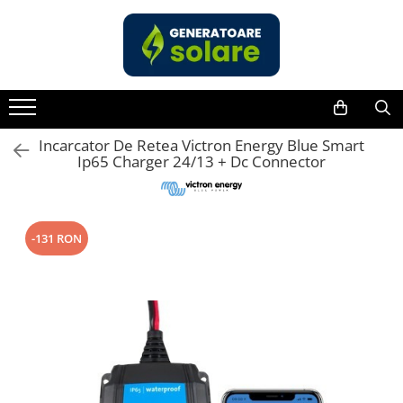
Toate Produsele
Acasa
Statii de Alimentare Portabile
Cauta dupa capacitate
Incarcator De Retea Victron Energy Blue Smart
Ip65 Charger 24/13 + Dc Connector
Pana in 1000W
Intre 1000-2000W
Intre 2000-3000W
-131 RON
Peste 3000W
Cauta dupa marca
Bluetti
EcoFlow
Anker
Jackery
Pecron