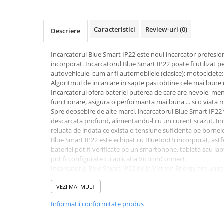
Bluetti
EcoFlow
Caracteristici
Review-uri
(0)
Descriere
Anker
Oscal
Incarcatorul Blue Smart IP22 este noul incarcator profesi
incorporat. Incarcatorul Blue Smart IP22 poate fi utilizat pe 
Pecron
autovehicule, cum ar fi automobilele (clasice); motociclete;
Toate panourile portabile
Algoritmul de incarcare in sapte pasi obtine cele mai bune 
Incarcatorul ofera bateriei puterea de care are nevoie, me
Kituri solare pentru balcon
functionare, asigura o performanta mai buna ... si o viata 
Frigidere Portabile
Spre deosebire de alte marci, incarcatorul Blue Smart IP22 
Componente Fotovoltaice
descarcata profund, alimentandu-l cu un curent scazut. In
reluata de indata ce exista o tensiune suficienta pe bornele
Incarcatoare solare
Blue Smart IP22 este echipat cu Bluetooth incorporat, astfel
Incarcatoare solare MPPT
bateriei pot fi verificate pe un smartphone, tableta sau lap
pot fi configurate cu aplicatia VictronConnect.
Incarcatoare solare PWM
Incarcatorul Blue Smart IP22 de la Victron Energy are un 
Interfete si cabluri
caldura generata in timpul functionarii este de pana la pa
incarcator standard.
VEZI MAI MULT
Cabluri panouri fotovoltaice
Optiuni pentru mod de lucru NIGHT si LOW. In aceste modur
Cabluri pentru echipamente
Informatii conformitate produs
reduce cu pana la 25% din valoarea curentului nominal iar a
fotovoltaice
Acest incarcator este controlat electronic prin intermediul