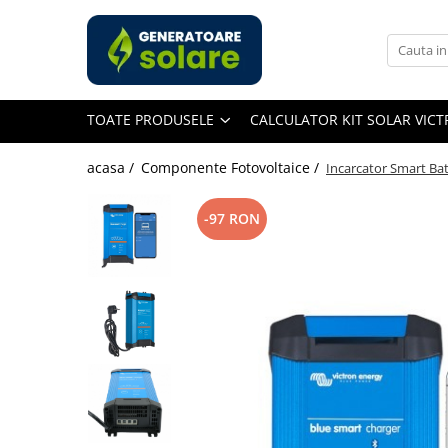
Toate Produsele
Acasa
TOATE PRODUSELE
CALCULATOR KIT SOLAR VIC
Statii de Alimentare Portabile
Cauta dupa capacitate
acasa /
Componente Fotovoltaice /
Incarcator Smart Bat
Pana in 1000W
Intre 1000-2000W
-97 RON
Intre 2000-3000W
Peste 3000W
Cauta dupa marca
Bluetti
EcoFlow
Anker
Pecron
Oscal