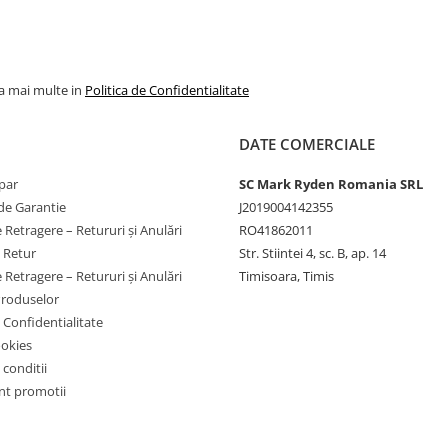
la mai multe in
Politica de Confidentialitate
DATE COMERCIALE
par
SC Mark Ryden Romania SRL
de Garantie
J2019004142355
 Retragere – Retururi și Anulări
RO41862011
e Retur
Str. Stiintei 4, sc. B, ap. 14
 Retragere – Retururi și Anulări
Timisoara, Timis
Produselor
e Confidentialitate
ookies
 conditii
t promotii