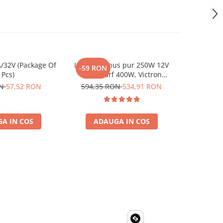
/32V (Package Of
Invertor sinus pur 250W 12V
Invertor 
-59 RON
-96 RO
 Pcs)
230V, varf 400W, Victron
230V, v
Phoenix, pentru auto, panouri
Phoenix, p
ON
57,52 RON
594,35 RON
534,91 RON
958,62
solare, rulota, casa si cabana
solare, ru
A IN COS
ADAUGA IN COS
ADA