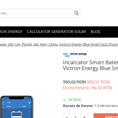
TRON ENERGY
CALCULATOR GENERATOR SOLAR
BLOG
erie, 24V 12A, Plumb, Gel, Agm, Lithiu, Victron Energy Blue Smart Ip22 Charg
Incarcator Smart Bater
Victron Energy Blue Sm
965,02 RON
868,51 RON
Economisesti:
96,50
RON
IN STOC
Durata de livrare:
1-3 zile lucrato
ADAUG