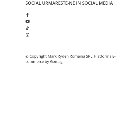
SOCIAL
URMARESTE-NE IN SOCIAL MEDIA
Accesorii instrumente de masura
Camere Termice
Luxmetru
Osciloscoape
Lichidare stoc
©️ Copyright Mark Ryden Romania SRL.
Platforma E-
commerce by Gomag