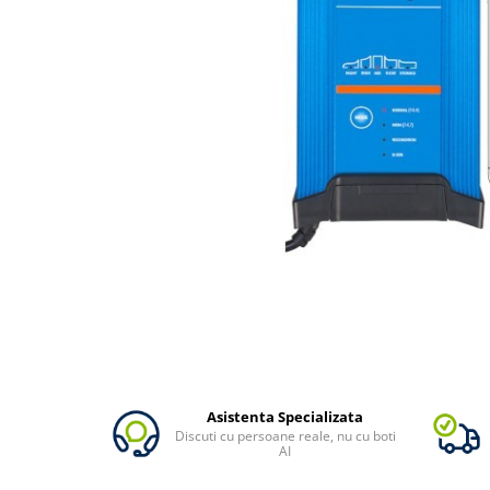
Vezi toate statiile
Accesorii Statii de Alimentare
Kituri Generatoare Solare
Cauta dupa capacitate
Pana in 1000W
Intre 1000-2000W
Intre 2000-3000W
Peste 3000W
Cauta dupa marca
Bluetti
EcoFlow
Anker
Pecron
Oscal
Asistenta Specializata
Toate generatoarele
Discuti cu persoane reale, nu cu boti
AI
Panouri Solare Pliabile
Cauta dupa marca