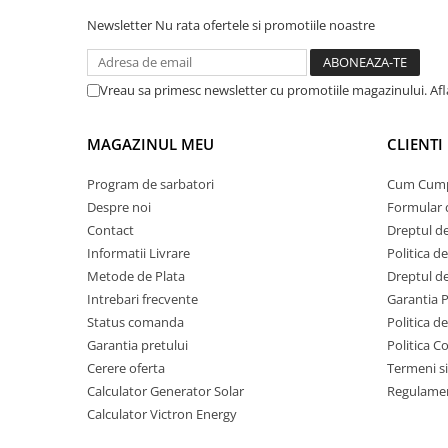
Invertoare Tensiune
Newsletter
Nu rata ofertele si promotiile noastre
Roboti Pornire Auto
Statii de incarcare vehicule
electrice
Vreau sa primesc newsletter cu promotiile magazinului. Af
UPS Centrale Termice
MAGAZINUL MEU
CLIENTI
Stabilizatoare Tensiune
Scule si aparate
Program de sarbatori
Cum Cum
Instrumente de masura
Despre noi
Formular 
Contact
Dreptul de
Anemometre
Informatii Livrare
Politica d
Clampmetre
Metode de Plata
Dreptul de
Detectoare
Intrebari frecvente
Garantia 
Multimetre Portabile
Status comanda
Politica d
Tahometre
Garantia pretului
Politica C
Telemetre
Cerere oferta
Termeni si
Calculator Generator Solar
Regulamen
Termometre
Calculator Victron Energy
Testere
Multimetre de Banc