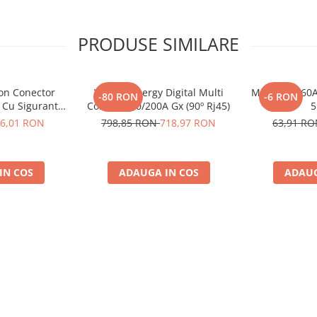
PRODUSE SIMILARE
ron Conector
Victron Energy Digital Multi
Midi-Fuse 60A
-80 RON
-6 RON
 Cu Siguranta
Control 200/200A Gx (90º Rj45)
5
to De 30A
6,01 RON
798,85 RON
718,97 RON
63,91 R
8, siguranta
10014)
IN COS
ADAUGA IN COS
ADAUG
 complete!
iei.