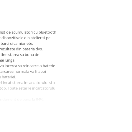
onist de acumulatori cu bluetooth
dispozitivele din atelier si pe
 barci si camionete.
rezultate din bateria dvs.
ntine starea sa buna de
mai lunga.
va incerca sa reincarce o baterie
carcarea normala va fi apoi
 bateriei.
 incat starea incarcatorului si a
top. Toate setarile incarcatorului
randament de pana la 94%,
tru ori mai mica decat pentru un
i de lucru, curentul de iesire se
paratul devine foarte silentios.
 unui microprecesor iar