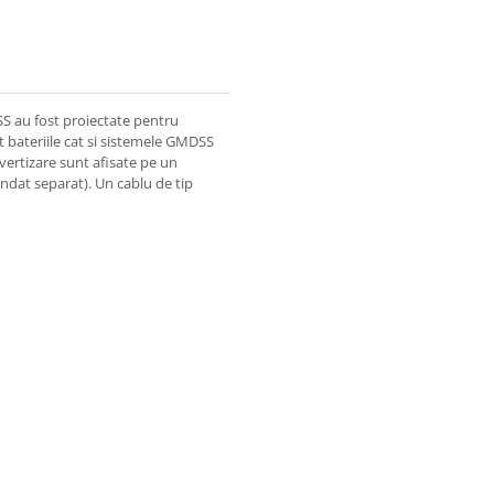
SS au fost proiectate pentru
t bateriile cat si sistemele GMDSS
avertizare sunt afisate pe un
ndat separat). Un cablu de tip
 complete!