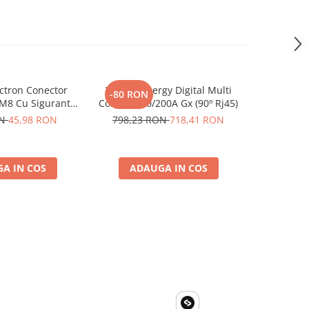
ctron Conector
Victron Energy Digital Multi
Invertor 
-80 RON
-59 RO
 M8 Cu Siguranta
Control 200/200A Gx (90º Rj45)
230V, v
 Ato De 30A
Phoenix, p
ON
45,98 RON
798,23 RON
718,41 RON
593,88
4 M8, siguranta
solare, ru
00110014)
A IN COS
ADAUGA IN COS
ADA