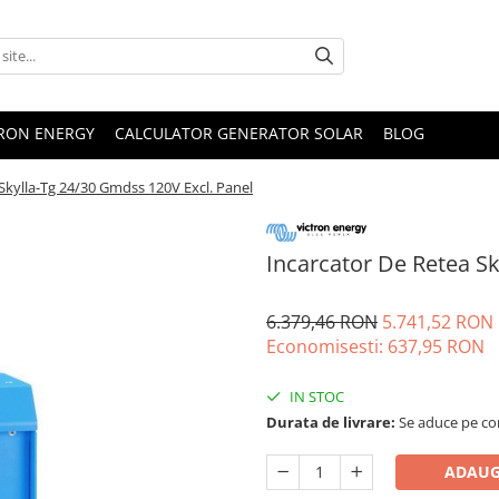
TRON ENERGY
CALCULATOR GENERATOR SOLAR
BLOG
Skylla-Tg 24/30 Gmdss 120V Excl. Panel
Incarcator De Retea Sk
6.379,46 RON
5.741,52 RON
Economisesti:
637,95
RON
IN STOC
Durata de livrare:
Se aduce pe com
ADAUG