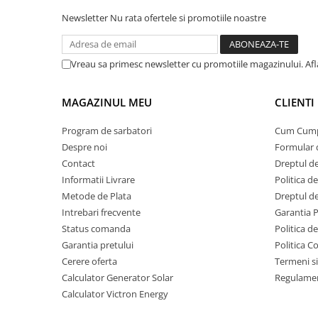
Acumulatori Gel
Newsletter
Nu rata ofertele si promotiile noastre
Acumulatori Moto
Electronice
Vreau sa primesc newsletter cu promotiile magazinului. Af
Invertoare Tensiune
Roboti Pornire Auto
MAGAZINUL MEU
CLIENTI
Statii de incarcare vehicule
Program de sarbatori
Cum Cum
electrice
Despre noi
Formular 
UPS Centrale Termice
Contact
Dreptul de
Stabilizatoare Tensiune
Informatii Livrare
Politica d
Metode de Plata
Dreptul de
Scule si aparate
Intrebari frecvente
Garantia 
Instrumente de masura
Status comanda
Politica d
Anemometre
Garantia pretului
Politica C
Clampmetre
Cerere oferta
Termeni si
Calculator Generator Solar
Regulamen
Detectoare
Calculator Victron Energy
Multimetre Portabile
Tahometre