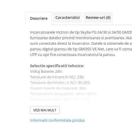
Toate generatoarele
Panouri Solare Pliabile
Caracteristici
Review-uri
(0)
Descriere
Cauta dupa marca
Bluetti
Incarcatoarele Victron de tip Skylla-TG 24/30 si 24/50 GMD
furnizarea datelor privind monitorizarea si avertizarea. Ata
EcoFlow
sunt conectate direct la incarcator. Datele si sistemele de 
Anker
panou digital (panou de tip GMDSS VE.Net, care va fi coma
Jackery
UTP cu opt fire conecteaza incarcatorul la panou.
Oscal
Selectie spe
cificatii tehnice:
Pecron
Voltaj Baterie: 24V;
Toate panourile portabile
Tensiune de intrare (V AC): 230;
Tensiune de intrare ( V AC): 90-265;
Kituri solare pentru balcon
Curent maxim de incarcare: 30A;
Frigidere Portabile
Temperatura de operare:
-40 to +60°C;
Dimensiune (mm): 485 x 250 x 147;
Componente Fotovoltaice
Incarcatoare solare
Greutate (Kg): 6;
VEZI MAI MULT
Va rugam sa consultati cartea tehnica pentru detalii
Incarcatoare solare MPPT
Informatii conformitate produs
Incarcatoare solare PWM