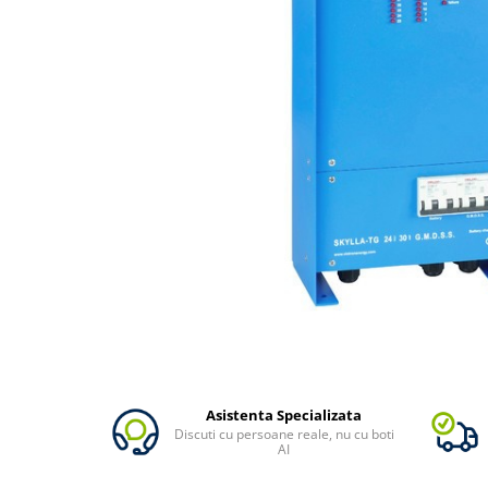
Oscal
Xtorm
Vezi toate statiile
Accesorii Statii de Alimentare
Kituri Generatoare Solare
Cauta dupa capacitate
Pana in 1000W
Intre 1000-2000W
Intre 2000-3000W
Peste 3000W
Cauta dupa marca
Bluetti
EcoFlow
Anker
Asistenta Specializata
Jackery
Discuti cu persoane reale, nu cu boti
Pecron
AI
Oscal