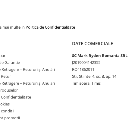
la mai multe in
Politica de Confidentialitate
DATE COMERCIALE
par
SC Mark Ryden Romania SRL
de Garantie
J2019004142355
 Retragere – Retururi și Anulări
RO41862011
e Retur
Str. Stiintei 4, sc. B, ap. 14
 Retragere – Retururi și Anulări
Timisoara, Timis
Produselor
e Confidentialitate
ookies
 conditii
t promotii