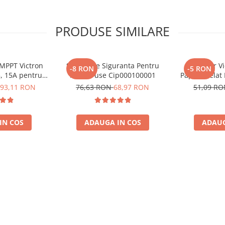
PRODUSE SIMILARE
 MPPT Victron
Suport De Siguranta Pentru
Conector Vi
-8 RON
-5 RON
5, 15A pentru
Mega-Fuse Cip000100001
Papuc Inelat
e 12V si 24V
Fuzibila
93,11 RON
76,63 RON
68,97 RON
51,09 R
Bpc90011001
(BPC9
IN COS
ADAUGA IN COS
ADAUG