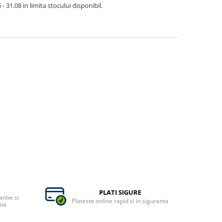
- 31.08 in limita stocului disponibil.
PLATI SIGURE
ntie si
Plateste online rapid si in siguranta
nia