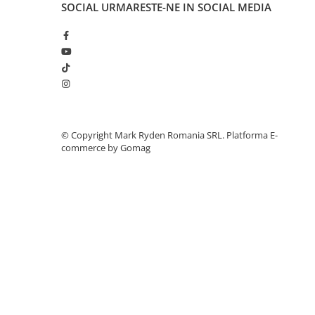
SOCIAL
URMARESTE-NE IN SOCIAL MEDIA
Telemetre
Termometre
Testere
Multimetre de Banc
Accesorii instrumente de masura
Camere Termice
Luxmetru
©️ Copyright Mark Ryden Romania SRL.
Platforma E-
Osciloscoape
commerce by Gomag
Lichidare stoc