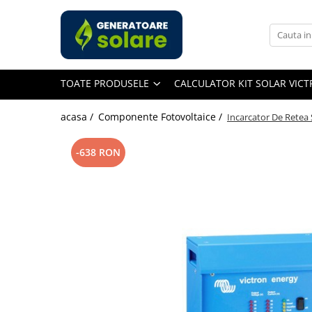
Toate Produsele
Acasa
TOATE PRODUSELE
CALCULATOR KIT SOLAR VIC
Statii de Alimentare Portabile
Cauta dupa capacitate
acasa /
Componente Fotovoltaice /
Incarcator De Retea 
Pana in 1000W
Intre 1000-2000W
-638 RON
Intre 2000-3000W
Peste 3000W
Cauta dupa marca
Bluetti
EcoFlow
Anker
Jackery
Pecron