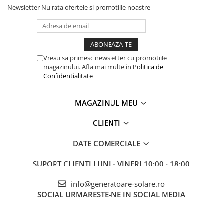
Compact si usor de instalat
Newsletter
Nu rata ofertele si promotiile noastre
Include:
cleme tip crocodil
ocheti M8 pentru conectare permanenta
Poate fi lasat conectat permanent pentru mentenanta fara risc
de supraincarcare.
Vreau sa primesc newsletter cu promotiile
magazinului. Afla mai multe in
Politica de
Protectie si rezistenta
Confidentialitate
Clasa protectie IP65 (rezistent la praf si stropire)
Protectie la polaritate inversa
Protectie la scurtcircuit
MAGAZINUL MEU
Protectie la supraincalzire
Interval temperatura functionare: -40°C pana la +60°C
CLIENTI
Specificatii esentiale
DATE COMERCIALE
Alimentare: 230V
Tensiune baterie: 12V
Curent maxim incarcare: 4A
SUPORT CLIENTI
LUNI - VINERI 10:00 - 18:00
Bluetooth integrat
Dimensiuni: 45 x 81 x 182 mm
info@generatoare-solare.ro
Garantie: 5 ani
SOCIAL
URMARESTE-NE IN SOCIAL MEDIA
Este alegerea potrivita daca ai baterii de capacitate mica sau vrei
mentenanta sigura pe termen lung pentru vehicule utilizate
sezonier.